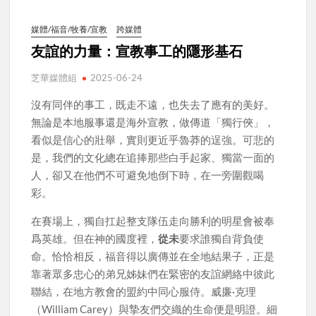
媒體/福音/牧養/宣教
跨媒體
友誼的力量：宣教事工的隱形基石
芝華媒體組
2025-06-24
沒有同伴的事工，既走不遠，也失去了應有的美好。
無論是本地服事還是海外宣教，做傳道「獨行俠」，
看似是信心的壯舉，實則更近乎魯莽的逞強。可悲的
是，我們的文化總在追捧那些白手起家、獨當一面的
人，卻又在他們不可避免地倒下時，在一旁圍觀喝
彩。
在賽場上，獨自扛起整支隊伍走向勝利的明星會被奉
爲英雄。但在神的國度裡，
從未
要求誰獨自背負使
命。恰恰相反，福音得以廣傳並在全地結果子，正是
靠著眾多忠心的弟兄姊妹們在緊密的友誼網絡中彼此
聯結，在地方教會的盟約中同心服侍。威廉·克理
（William Carey）與摯友們交織的生命便是明證。細