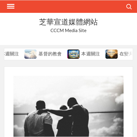
Skip
Search
to
content
芝華宣道媒體網站
CCCM Media Site
關注
基督的教會
本週關注
在變局中持守