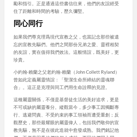
勵和指引。正是通過這些書信往來，他們的友誼經受
住了距離和時間的考驗，歷久彌堅。
同心同行
如果我們尊克理爲現代宣教之父，也當記念那些被遺
忘的宣教先驅們。他們之間那份兄弟之愛、靈裡相契
的友誼，實在值得我們效法。這般情誼，既美好，更
珍貴。
小約翰·賴蘭之父老約翰·賴蘭（John Collett Ryland）
曾如此定義屬靈情誼：「聖潔生命所締結的靈魂聯
合」。這正是克理與同工們用生命詮釋的見證。
這種屬靈關係，不僅是基督徒生活的美好追求，更是
不可或缺的屬靈養分。縱觀當今，多少事工因獨斷專
行、逃避問責、不受約束的事工領袖而遭受重創；反
觀歷史，那些最耀眼的屬靈偉人，包括我們敬仰的宣
教先驅，無不是在彼此造就中愈發成熟。我們銘記他