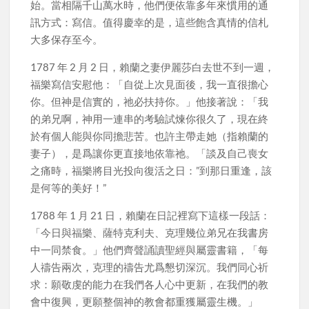
始。當相隔千山萬水時，他們便依靠多年來慣用的通
訊方式：寫信。值得慶幸的是，這些飽含真情的信札
大多保存至今。
1787 年 2 月 2 日，賴蘭之妻伊麗莎白去世不到一週，
福樂寫信安慰他：「自從上次見面後，我一直很擔心
你。但神是信實的，祂必扶持你。」他接著說：「我
的弟兄啊，神用一連串的考驗試煉你很久了，現在終
於有個人能與你同擔悲苦。也許主帶走她（指賴蘭的
妻子），是爲讓你更直接地依靠祂。「談及自己喪女
之痛時，福樂將目光投向復活之日：”到那日重逢，該
是何等的美好！”
1788 年 1 月 21 日，賴蘭在日記裡寫下這樣一段話：
「今日與福樂、薩特克利夫、克理幾位弟兄在我書房
中一同禁食。」他們齊聲誦讀聖經與屬靈書籍，「每
人禱告兩次，克理的禱告尤爲懇切深沉。我們同心祈
求：願敬虔的能力在我們各人心中更新，在我們的教
會中復興，更願整個神的教會都重獲屬靈生機。」