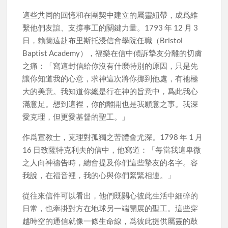
這些共同的回憶和在團契中建立的屬靈紐帶，成爲維
繫他們友誼、支撐事工的關鍵力量。1793 年 12 月 3
日，賴蘭遠赴布里斯托浸信會學院任職（Bristol
Baptist Academy），福樂在信中傾訴摯友分離的切膚
之痛：「寫這封信給你沒有什麼特別的原因，只是先
讓你知道我的心意，求神這次將你挪到他處，有祂極
大的美意。我知道你總是行在神的旨意中，爲此我心
滿意足。想到這裡，你的離開也是我願意之事。我深
愛克理，但更愛基督的聖工。」
作爲宣教士，克理對孤獨之苦體會尤深。1798 年 1 月
16 日致薩特克利夫的信中，他寫道：「每當我這卑微
之人向神禱告時，總會提及你們這些摯友的名字。容
我說，在福音裡，我的心與你們緊緊相連。」
從往來信件可以看出，他們既關心彼此生活中細碎的
日常，也牽掛對方在地球另一端開展的聖工。這些穿
越時空的通信就像一條生命線，爲彼此提供屬靈的鼓