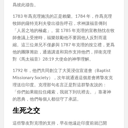
爲彼此禱告。
1783 年爲克理施洗的正是賴蘭。1784 年，作爲克理
牧師的薩特克利夫發出禱告呼召，求神讓福音傳到
「人居之地的極處」。當 1785 年克理的宣教熱忱在牧
師會議上受挫時，福樂鼓勵他不要因他人反對而退
縮。這三位弟兄不僅參與 1787 年克理的按立禮，更爲
他的團隊籌款，通過講道和寫作支持他們，捍衛克理
對《馬太福音》28:19 大使命的神學理解。
1792 年，他們共同創立了大英浸信宣道會（Baptist
Missionary Society），次年就通過這個差會將摯友克
理送往印度。克理那句名言正是對這群摯友說的：
「你們如果能拉住繩索，我就下到坑裡去。」靠著神
的恩典，他們每個人都信守了承諾。
生死之交
這些摯友對克理的支持，早在他遠赴印度前就已開