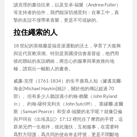
讀克理的書信往來，以及安卓·福樂（Andrew Fuller）
等支持者的信件，我們能深切感受到：在事工中，真
摯的友誼不僅帶來喜樂，更是不可或缺的。
拉住繩索的人
18 世紀的英格蘭是福音派運動的沃土，孕育了大復興
與近代宣教浪潮。特別是英國浸信會基督徒，他們用
彼此聯結的友誼網絡，將忠心的服事與果效推向地
極，譜寫出一幅動人的畫卷。
威廉·克理（1761-1834）的生平廣爲人知（據邁克爾·
海金[Michael Haykin]統計，關於他的傳記超過 70
部）。但有多少人聽說過小約翰·賴蘭（John Ryland
Jr.）、約翰·薩特克利夫（John Sutcliff）、塞繆爾·皮爾
斯（Samuel Pearce）和安卓·福樂的名字呢？就像亞倫
與戶珥在《出埃及記》17:12 裡托住了摩西的手臂，這
群弟兄們一生相伴，彼此攙扶，互相服事，在需要時
爲對方辯護，爲共同的使命奔走呼號，更是不間斷地