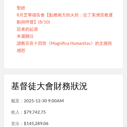
聖經
8月芝華禱告會【點燃南方的火炬：拉丁美洲宣教運
動與呼聲】(8/10)
惡者的起源
本週關注
讀教宗良十四世《Magnifica Humanitas》的文摘與
感想
基督徒大會財務狀況
截至：
2025-12-30 9:00AM
收入：
$79,742.75
支出：
$145,289.06