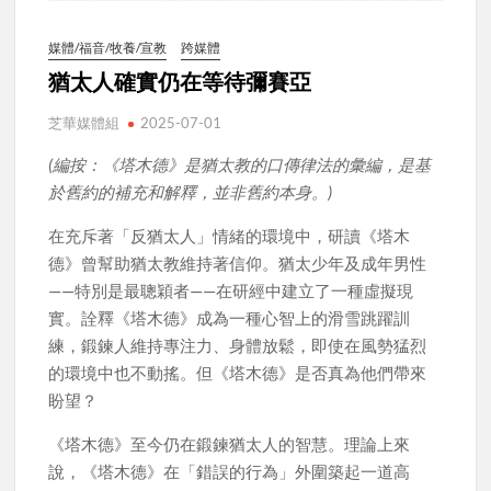
媒體/福音/牧養/宣教
跨媒體
猶太人確實仍在等待彌賽亞
芝華媒體組
2025-07-01
(編按：《塔木德》是猶太教的口傳律法的彙編，是基
於舊約的補充和解釋，並非舊約本身。)
在充斥著「反猶太人」情緒的環境中，研讀《塔木
德》曾幫助猶太教維持著信仰。猶太少年及成年男性
——特別是最聰穎者——在研經中建立了一種虛擬現
實。詮釋《塔木德》成為一種心智上的滑雪跳躍訓
練，鍛鍊人維持專注力、身體放鬆，即使在風勢猛烈
的環境中也不動搖。但《塔木德》是否真為他們帶來
盼望？
《塔木德》至今仍在鍛鍊猶太人的智慧。理論上來
說，《塔木德》在「錯誤的行為」外圍築起一道高