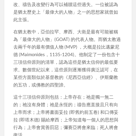
改、禱告及改變行為可以補贖這些過失。一位被認為
是猶太歷史上「最偉大的人物」之一的思想家就曾如
此主張。
在猶太教中，亞伯拉罕、摩西、大衛是最有可能被稱
為「最偉大的人物」(GOAT) 的代表人物。而猶太教過
去兩千年的最有價值人物 (MVP) ，大概是拉比邁蒙尼
德 (Maimonides，1135-1204)。他制定了一份包含十
三項信仰原則的清單，認為這些是猶太信仰的最低要
求。數個世紀以來，這些原則逐漸獲得廣泛認可，在
某些方面類似於基督教的《尼西亞信經》、伊斯蘭教
的五功，或佛教的四聖諦。
這十三項信仰原則包括：上帝存在；祂是獨一無二
的；祂沒有身體；祂是永恆的；禱告應直接且只有向
上帝而求；上帝將書面妥拉 (即舊約前五卷) 和口傳妥
拉 (即塔木德) 賜給摩西；上帝知道每一個人的思想與
行為；上帝會賞善罰惡；彌賽亞將會來臨；死人將會
復活。