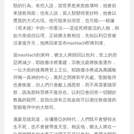
類的行為。有些人說，當世界愈來愈敗壞時，他會前
來拯救局面；也有人說，當人類變得更好時，他會以
獎賞的方式出現。他可能來自現世，也可能——根據
《塔木德》中的一些看法——是從死裡復活的人物，例
如大衛或但以理。正統猶太教相信，先知以利亞曾被
活著接升天，他將回來宣布mashiach即將到來。
當mashiach到來時，猶太人將歸回以色列，世上的邪
惡將減少，耶路撒冷將重建，宗教法庭將恢復運作，
一位大衛的後裔將登上王位。耶路撒冷將成為萬國敬
拜獨一真神的中心，萬邦之間將和平共處。聖殿敬拜
也會恢復，但人們只會獻上感恩祭，而不再需要贖罪
祭，因為那時罪將不復存在。以利亞會回答一切關於
教義的疑問，並指出誰有正統血統可以擔任恢復後的
聖殿敬拜中的大祭司。
邁蒙尼德寫道，在彌賽亞的時代，人們既不會變得永
生不死，也不會被帶進天堂。相反地，猶太人將在一
位舉世聞名的大君王治理下安居以色列，萬國之間和