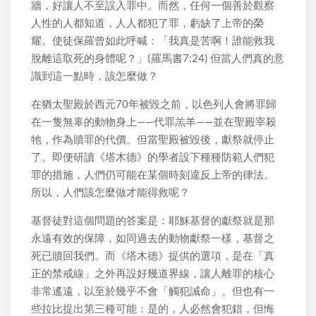
牆，好讓人不至誤入罪中。而然，任何一個善於觀察
人性的人都知道，人人都犯了罪，虧缺了上帝的榮
耀。使徒保羅曾如此呼喊：「我真是苦啊！誰能救我
脫離這取死的身體呢？」(羅馬書7:24) 但當人們真的意
識到這一點時，該怎麼做？
在猶太聖殿於西元70年被毀之前，以色列人會將罪歸
在一隻無辜的動物身上——代罪羔羊——並在聖殿宰殺
牠，作為贖罪的代價。但當聖殿被毀後，獻祭就停止
了。即便研讀《塔木德》的學者設下種種防範人們犯
罪的措施，人們仍可能在某個時刻違反上帝的律法。
所以，人們該怎麼做才能得救呢？
基督徒對這個問題的答案是：耶穌基督的獻祭就是那
永遠有效的保障，如同過去的動物獻祭一樣，基督之
死已贖回我們。而《塔木德》提供的選項，是在「真
正的禁戒線」之外再設好幾道界線，讓人離罪的核心
非常遙遠，以至於幾乎不會「觸犯誡命」。但也有一
些拉比提出第三種可能：是的，人必然會犯錯，但悔