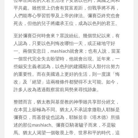
平共處。雖然世上仍會有貧富差距，但戰爭將不再，
人們能專心學習哲學及上帝的律法。彌賽亞終究也會
死去，但他的兒子將繼承王位，成為以色列的君王。
至於彌賽亞何時會來？眾說紛紜。幾個世紀以來，有
人認為，只要以色列悔改哪怕一天，或正確地守好
一、兩個安息日，mashiach就會來；也有人說，當某
一個世代完全失去盼望時，他就會出現。近年來，一
些錫安主義者認為，以色列的建國顯示人類付出努力
的重要性。而在美國過上更好的生活，則一度讓「悔
改」及「絕望」這兩種條件都變得不太可能。如今，
許多人改為透過觀察當前局勢來尋找跡象。
整體而言，猶太教與基督教的神學雖共享部分經文，
在本質上卻極為不同。猶太人不承認拿撒勒人耶穌是
彌賽亞，而基督徒也認為，耶穌並非《塔木德》所描
述的那位mashiach。彌賽亞騎著驢子而來，不是駿
馬。猶太人渴望一個敬畏上帝、世界和平的時代，這