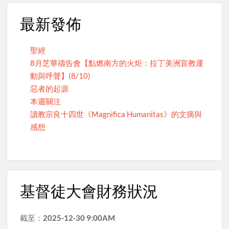
最新發佈
聖經
8月芝華禱告會【點燃南方的火炬：拉丁美洲宣教運
動與呼聲】(8/10)
惡者的起源
本週關注
讀教宗良十四世《Magnifica Humanitas》的文摘與
感想
基督徒大會財務狀況
截至：
2025-12-30 9:00AM