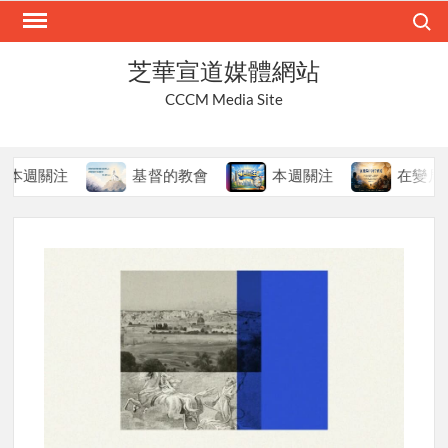
Skip
Search
to
content
芝華宣道媒體網站
CCCM Media Site
關注
基督的教會
本週關注
在變局中持守