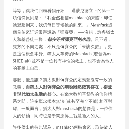
等等，讓我們回頭看個仔細——邁蒙尼德立下的第十二
項信仰原則是：「我全然相信mashiach的來臨；即使
祂遲延到來，我仍每日等候祂的到來。」
Mashiach
這
個希伯來詞通常翻譯為「彌賽亞」——沒錯，許多猶太
人和基督徒一樣，
都在等候彌賽亞的來臨
。只不過，
雙方的不同之處，不只是彌賽亞的「來訪次數」，更
是這個概念本身。猶太人等待的Mashiach (發音為ma-
SHEE-ak) 並不是一位具有神性的救主，也不會為他人
的罪獻上自己。
那麼，他是誰？猶太教對彌賽亞的定義並沒有一致的
教義，
而猶太人對彌賽亞的期盼雖然確實存在，卻並
非現代猶太生活的核心。
在猶太教和基督教的信仰體
系之間，許多概念根本無法 (或甚至完全不能) 相互對
應。一般而言，猶太人對mashiach的想像是：一位偉
大的領袖，同時也是學問淵博且智慧過人的人。
許多傑出的拉比認為，mashiach何時會來，取決於人