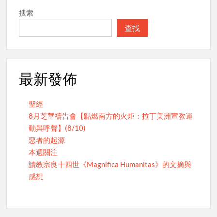
搜索
查找
最新發佈
聖經
8月芝華禱告會【點燃南方的火炬：拉丁美洲宣教運
動與呼聲】(8/10)
惡者的起源
本週關注
讀教宗良十四世《Magnifica Humanitas》的文摘與
感想