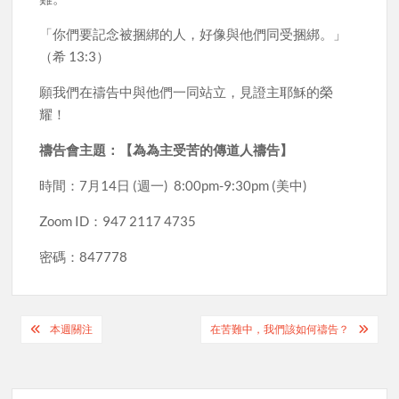
「你們要記念被捆綁的人，好像與他們同受捆綁。」
（希 13:3）
願我們在禱告中與他們一同站立，見證主耶穌的榮
耀！
禱告會主題：【為為主受苦的傳道人禱告】
時間：7月14日 (週一) 8:00pm-9:30pm (美中)
Zoom ID：947 2117 4735
密碼：847778
Post
本週關注
在苦難中，我們該如何禱告？
navigation