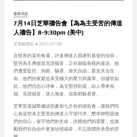
最新消息
7月14日芝華禱告會【為為主受苦的傳道
人禱告】8-9:30pm (美中)
芝華媒體組
2025-07-08
在世界的某些角落，許多傳道人因著對基督的信仰，
堅持為主傳揚並見證福音，正在面臨各樣的逼迫。他
們遭受監控、拘留、驅逐、喪失自由，甚至失去生
命。他們的家庭也承受極大的壓力與孤單。但儘管如
此，他們仍忠心侍奉，為主堅持到底，給人帶來祝
福、見證福音，使人悔改、信靠耶穌基督。
芝華宣道誠摯邀請您參加七月份的禱告會，讓我們同
心為這些為主受苦的傳道人守望代求。懇求神堅固他
們的信心，保守他們的生命，供應他們的需要，也激
勵我們在自由中更加珍惜福音，不忘肢體所承受的苦
難。