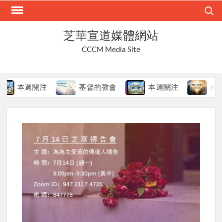
Skip
Search
to
content
芝華宣道媒體網站
CCCM Media Site
本週關注
基督的教會
本週關注
在變局