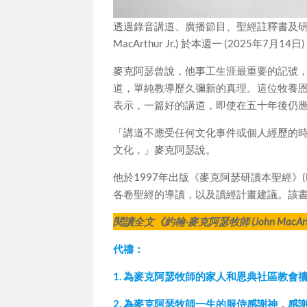
透過錄音講道、廣播節目、聖經註釋書及研讀本
MacArthur Jr.) 於本週一 (2025年7月1
麥克阿瑟曾說，他事工生涯最重要的記號
道，單純教導歷久彌新的真理。這位牧養恩典社區教會
表示，一篇好的講道，即使在五十年後仍
「講道不應受任何文化事件或個人經歷的
文化，」麥克阿瑟說。
他於1997年出版《麥克阿瑟研讀本聖經》(Mac
各卷聖經的導讀，以及讀經計畫建議。該書在
閱讀全文《約翰·麥克阿瑟牧師 (John MacA
代禱：
1. 為麥克阿瑟牧師的家人和恩典社區教
2. 為麥克阿瑟牧師一生的服侍感謝神，