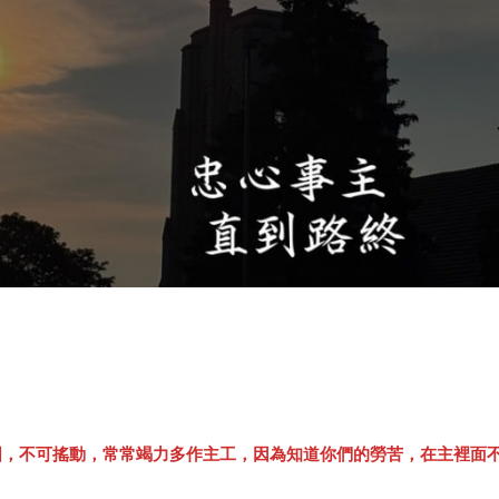
固，不可搖動，常常竭力多作主工，因為知道你們的勞苦，在主裡面