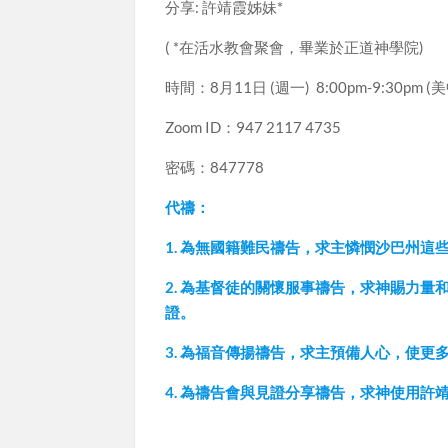
分享: 許靖霞姊妹*
( *在活水教會聚會，畢業於正道神學院)
時間：8月11日 (週一) 8:00pm-9:30pm (美
Zoom ID：947 2117 4735
密碼：847778
代禱：
1. 為無國籍難民禱告，求主憐憫沙巴州
2. 為基督徒的關懷服事禱告，求神賜力
證。
3. 為福音傳揚禱告，求主預備人心，使
4. 為禱告會與見證分享禱告，求神使用