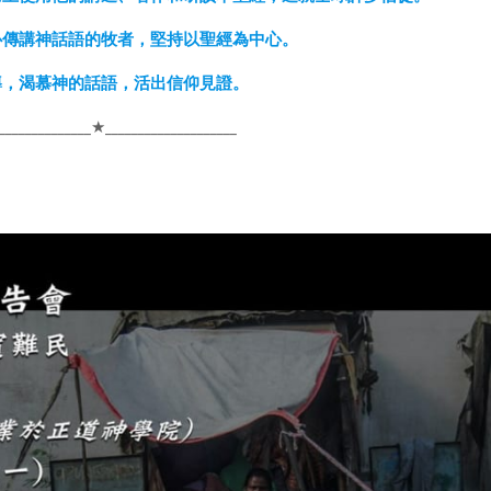
忠心傳講神話語的牧者，堅持以聖經為中心。
教導，渴慕神的話語，活出信仰見證。
_______________★____________________