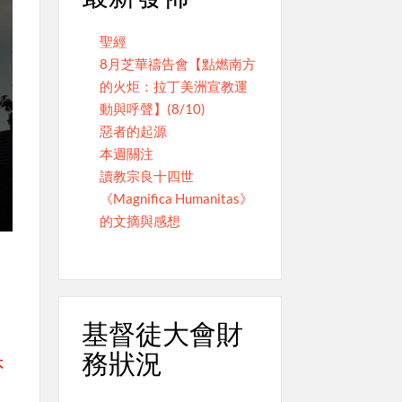
聖經
8月芝華禱告會【點燃南方
的火炬：拉丁美洲宣教運
動與呼聲】(8/10)
惡者的起源
本週關注
讀教宗良十四世
《Magnifica Humanitas》
的文摘與感想
基督徒大會財
務狀況
不