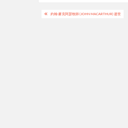
Post
約翰·麥克阿瑟牧師 (JOHN MACARTHUR) 逝世
navigation