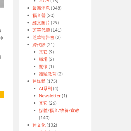
2025
(15)
最新消息
(348)
福音營
(30)
經文圖片
(29)
芝華代禱
(141)
講
芝華禱告會
(2)
師
跨代際
(21)
其它
(9)
越
職場
(2)
關懷
(1)
體驗教育
(2)
、
跨媒體
(175)
AI系列
(4)
Newsletter
(1)
其它
(26)
媒體/福音/牧養/宣教
(140)
跨文化
(132)