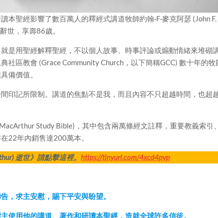
聖經影響了數百萬人的釋經式講道牧師約翰·F·麥克阿瑟 (John F.
4日) 辭世，享壽86歲。
，就是用聖經解釋聖經，不以個人故事、時事評論或煽動情緒來堆砌
 (Grace Community Church，以下簡稱GCC) 數十年的牧
應具備價值。
時間印記所限制。講道的焦點不是我，而且內容不只超越時間，也超
Arthur Study Bible)，其中包含兩萬條經文註釋，重要教義索引
22年內銷售達200萬本。
rthur) 逝世》請點擊這裡。
https://tinyurl.com/4xcd4pvp
會禱告，求主安慰，賜下平安與盼望。
感謝主使用他的講道、著作和研讀本聖經，造就全球許多信徒。