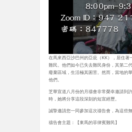
在馬來西亞沙巴州的亞庇（KK），居住著
難民。他們如今已失去難民身份，其第二
廢棄區域，生活極其困苦。然而，當地的
他們。
芝華宣道八月份的月禱會非常榮幸邀請到
時，她將分享這段深刻的短宣經歷。
誠摯邀請您一同參加這次禱告會，為這些
禱告會主題：【東馬的菲律賓難民】