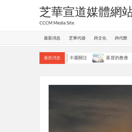
Skip
芝華宣道媒體網
to
content
CCCM Media Site
最新消息
芝華代禱
跨文化
跨代際
教會的合一
本週關注
基督的教會
最新消息