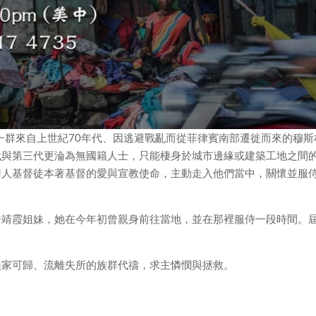
一群來自上世紀70年代、因逃避戰亂而從菲律賓南部遷徙而來的穆斯
代與第三代更淪為無國籍人士，只能棲身於城市邊緣或建築工地之間
華人基督徒本著基督的愛與宣教使命，主動走入他們當中，關懷並服
許靖霞姐妹，她在今年初曾親身前往當地，並在那裡服侍一段時間。
無家可歸、流離失所的族群代禱，求主憐憫與拯救。