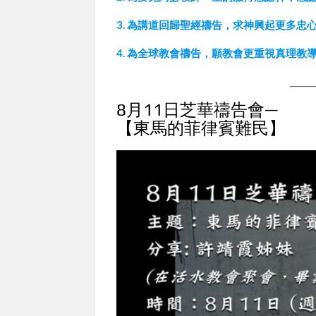
3. 為講道回歸聖經禱告，求神興起更多
4. 為全球教會禱告，願教會更重視真理
_____
8月11日芝華禱告會—
【東馬的菲律賓難民】