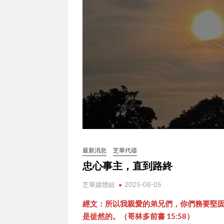
最新消息
芝華代禱
忠心事主，直到路終
芝華媒體組
2025-08-05
經文：所以我親愛的弟兄們，你們務要堅
是徒然的。（哥林多前書 15:58）