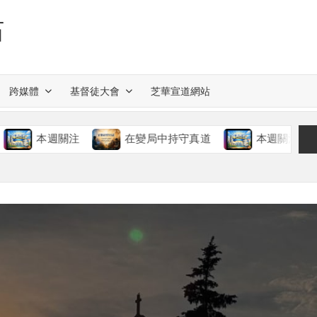
站
跨媒體
基督徒大會
芝華宣道網站
本週關注
在變局中持守真道
本週關注
慈