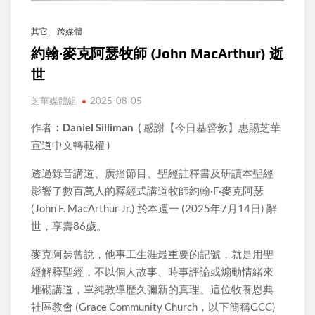
其它
跨媒體
約翰·麥克阿瑟牧師 (John MacArthur) 逝
世
芝華媒體組
2025-08-05
作者
：Daniel Silliman (
感謝【今日基督教】惠賜芝華
宣道中文轉載權 )
透過錄音講道、廣播節目、聖經註釋書及研讀本聖經
影響了數百萬人的釋經式講道牧師約翰·F·麥克阿瑟
(John F. MacArthur Jr.) 於本週一 (2025年7月14日) 辭
世，享壽86歲。
麥克阿瑟曾說，他事工生涯最重要的記號，就是用聖
經解釋聖經，不以個人故事、時事評論或煽動情緒來
堆砌講道，單純教導歷久彌新的真理。這位牧養恩典
社區教會 (Grace Community Church，以下簡稱GCC)