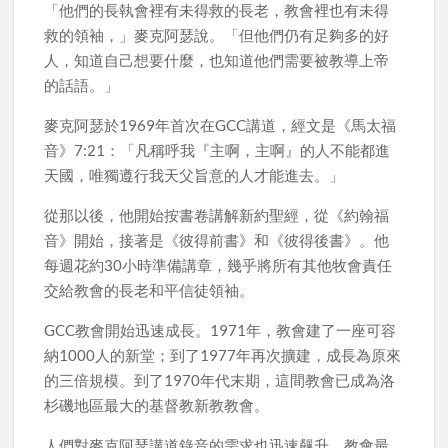
「他們的長執會裡有未得救的長老，教會裡也有未得
救的領袖，」麥克阿瑟說。「但他們仍有足夠多的好
人，知道自己想要什麼，也知道他們需要被教導上帝
的話語。」
麥克阿瑟於1969年首次在GCC講道，經文是《馬太福
音》7:21：「凡稱呼我『主啊，主啊』的人不能都進
天國，唯獨遵行我天父旨意的人才能進去。」
從那以後，他開始按書卷講解新約聖經，從《約翰福
音》開始，接著是《彼得前書》和《彼得後書》。他
每週花約30小時準備講章，幾乎將所有其他牧會責任
交給教會的長老和平信徒領袖。
GCC教會開始迅速成長。1971年，教會建了一座可容
納1000人的新堂；到了1977年再次擴建，成長為原來
的三倍規模。到了1970年代末期，這間教會已成為洛
杉磯地區最大的基督教新教教會。
人們對麥克阿瑟講道錄音的需求也迅速飆升。教會最