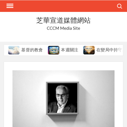
Skip
Search
to
content
芝華宣道媒體網站
CCCM Media Site
基督的教會
本週關注
在變局中持守真道