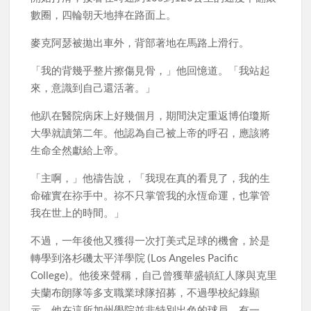
數圈，四輪朝天地摔在路面上。
麥克阿瑟被拋出車外，背部著地在馬路上滑行。
「我的背幾乎整片擦傷見骨，」他回憶道。「我站起
來，意識到自己還活著。」
他趴在醫院病床上好幾個月，期間決定重返博伯瓊斯
大學就讀第二年。他認為自己被上帝的呼召，應該將
生命全然獻給上帝。
「主啊，」他禱告說，「我現在真的看見了，我的生
命確實在祢手中。祢不只掌管我的永恆命運，也掌管
我在世上的時間。」
不過，一年後他又獲得一次打美式足球的機會，於是
轉學到洛杉磯太平洋學院 (Los Angeles Pacific
College)。他後來聲稱，自己曾獲華盛頓紅人隊與克里
夫蘭布朗隊等多支職業球隊招募，不過學校紀錄顯
示，他在這所加州學院並非特別出色的球員。有一