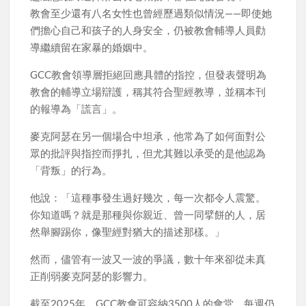
教會至少還有八名女性也曾經歷過類似情況——即使她
們擔心自己和孩子的人身安全，仍被教會輔導人員勸
導繼續留在家暴的婚姻中。
GCC教會領導層拒絕回應具體的指控，但發表聲明為
教會的輔導立場辯護，稱其符合聖經教導，並稱本刊
的報導為「謊言」。
麥克阿瑟在另一個場合中坦承，他常為了如何面對公
眾的批評與指控而掙扎，但尤其難以承受的是他認為
「背叛」的行為。
他說：「這種事發生過好幾次，每一次都令人震驚。
你知道嗎？就是那種與你親近、曾一同擘餅的人，居
然舉腳踢你，像聖經對猶大的描述那樣。」
然而，儘管有一波又一波的爭議，數十年來卻從未真
正削弱麥克阿瑟的影響力。
截至2025年，GCC教會可容納3500人的會堂，每週仍