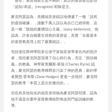
「接受」基督為救主是不夠的；真正的基督徒也必須
「認知/承認」(recognize) 耶穌是主。
麥克阿瑟認為，美國福音派錯誤地傳遞了一種「該死
的虛假確據」，讓數千萬人誤以為自己已經得救，這
是一種「陰險的廉價信心主義」(easy-believism)。他
認為，許多自稱重生得救的基督徒，其實「在最基本
的基督教真理上犯了嚴重錯誤」。
包括達拉斯神學院多位保守派福音派學者在內的批評
者，指控麥克阿瑟混淆了信心與行為，否定「因信稱
義」的教義。神學家查爾斯·萊瑞 (Charles Ryrie) 認
為，麥克阿瑟的教導稀釋並污染了神的恩典；新約學
者贊恩·霍奇斯 (Zane Hodges) 更進一步指控，麥克阿
瑟的教導「本質上是出於撒但的」。
但也有其他知名的福音派領袖為麥克阿瑟辯護，認為
他不過是在重申基督教傳統對悔改與門徒訓練的教
導。