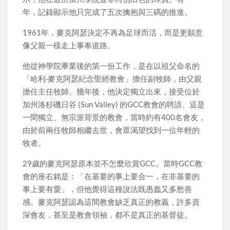
年，記錄顯示他只完成了五次擒抱與三碼的推進。
1961年，麥克阿瑟決定不再為足球而活，而是更願意
像父親一樣走上事奉道路。
他從神學院畢業後的第一份工作，是在以祖父命名的
「哈利·麥克阿瑟紀念聖經教會」擔任副牧師，由父親
擔任主任牧師。幾年後，他決定獨立出來，接受位於
加州洛杉磯日谷 (Sun Valley) 的GCC教會的聘請。這是
一間獨立、無宗派背景的教會，當時約有400名會友，
由於前兩任牧師相繼去世，會眾渴望找到一位年輕的
牧者。
29歲的麥克阿瑟原本並不怎麼欣賞GCC。當時GCC教
會的座右銘是：「在基要的事上要合一，在非基要的
事上要有愛」，但他覺得這種說法既愚蠢又多愁善
感。麥克阿瑟認為這間教會缺乏真正的教義，許多資
深會友，甚至是教會領袖，都不是真正的基督徒。