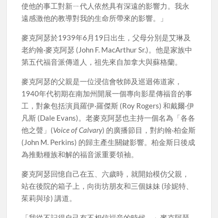
使他的事工對新ㄧ代人依然具有深遠的影響力。我永
遠感激他的教導對我的生命所帶來的影響。」
麥克阿瑟於1939年6月19日出生，父母分別是艾琳及
老約翰·麥克阿瑟 (John F. MacArthur Sr.)。他是家族中
第五代福音派傳道人，祖先來自加拿大與蘇格蘭。
麥克阿瑟的父親是一位浸信會牧師及巡迴佈道家，
1940年代初期在南加州開展一個專向影星傳福音的事
工，對象包括演員羅伊·羅傑斯 (Roy Rogers) 和戴爾·伊
凡斯 (Dale Evans)。老麥克阿瑟也主持一個名為「各各
他之聲」(
Voice of Calvary
) 的廣播節目，對約翰·柏金斯
(John M. Perkins) 的歸主產生關鍵影響。柏金斯日後成
為推動種族和解的福音派重要領袖。
麥克阿瑟回憶自己在五、六歲時，就開始模仿父親，
站在後院的箱子上，向街坊朋友和三個妹妹 (珍妮特、
茱莉與珍) 講道。
「我從不記得自己有不相信福音的時候，」麥克阿瑟