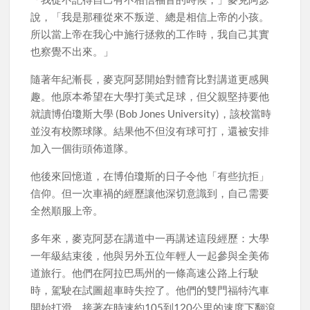
說，「我是那種從來不叛逆、總是相信上帝的小孩。
所以當上帝在我心中施行拯救的工作時，我自己其實
也察覺不出來。」
隨著年紀漸長，麥克阿瑟開始對體育比對講道更感興
趣。他原本希望在大學打美式足球，但父親堅持要他
就讀博伯瓊斯大學 (Bob Jones University)，該校當時
並沒有校際球隊。結果他不但沒有球可打，還被安排
加入一個街頭佈道隊。
他後來回憶道，在博伯瓊斯的日子令他「有些抗拒」
信仰。但一次車禍的經歷讓他深切意識到，自己需要
全然順服上帝。
多年來，麥克阿瑟在講道中一再講述這段經歷：大學
一年級結束後，他與另外五位年輕人一起參與全美佈
道旅行。他們在阿拉巴馬州的一條高速公路上行駛
時，駕駛在試圖超車時失控了。他們的雙門福特汽車
開始打滑，接著在時速約105到120公里的速度下翻滾