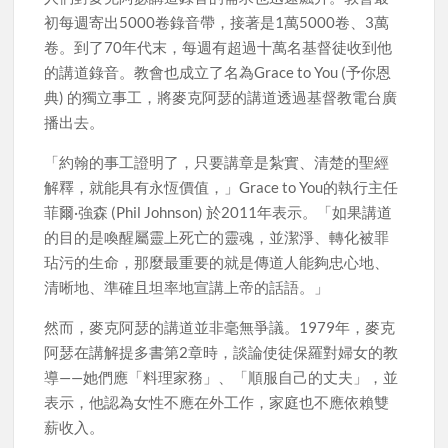
初每週寄出5000卷錄音帶，接著是1萬5000卷、3萬
卷。到了70年代末，每週有超過十萬名基督徒收到他
的講道錄音。教會也成立了名為Grace to You (予你恩
典) 的獨立事工，將麥克阿瑟的講道透過基督教電台廣
播出去。
「約翰的事工證明了，只要講章是紮實、清楚的聖經
解釋，就能具有永恆價值，」Grace to You的執行主任
菲爾·強森 (Phil Johnson) 於2011年表示。「如果講道
的目的是喚醒屬靈上死亡的靈魂，並潔淨、轉化被罪
玷污的生命，那麼最重要的就是傳道人能夠忠心地、
清晰地、準確且坦率地宣講上帝的話語。」
然而，麥克阿瑟的講道並非毫無爭議。1979年，麥克
阿瑟在講解提多書第2章時，談論使徒保羅對婦女的教
導——她們應「料理家務」、「順服自己的丈夫」，並
表示，他認為女性不應在外工作，家庭也不應依賴雙
薪收入。