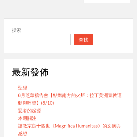
搜索
查找
最新發佈
聖經
8月芝華禱告會【點燃南方的火炬：拉丁美洲宣教運
動與呼聲】(8/10)
惡者的起源
本週關注
讀教宗良十四世《Magnifica Humanitas》的文摘與
感想