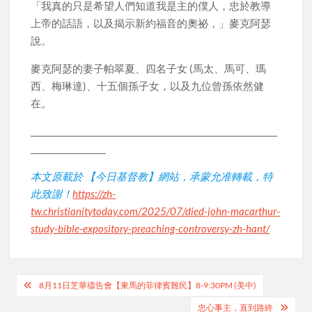
「我真的只是希望人們知道我是主的僕人，忠於教導
上帝的話語，以及揭示新約福音的奧祕，」麥克阿瑟
說。
麥克阿瑟的妻子帕翠夏、四名子女 (馬太、馬可、瑪
西、梅琳達)、十五個孫子女，以及九位曾孫依然健
在。
___________________________________________________________
__________________
本文原載於 【今日基督教】網站，承蒙允准轉載，特
此致謝！
https://zh-
tw.christianitytoday.com/2025/07/died-john-macarthur-
study-bible-expository-preaching-controversy-zh-hant/
Post
8月11日芝華禱告會【東馬的菲律賓難民】8-9:30PM (美中)
navigation
忠心事主，直到路終