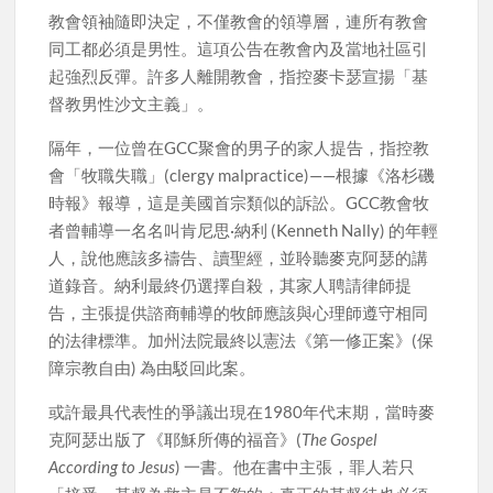
教會領袖隨即決定，不僅教會的領導層，連所有教會
同工都必須是男性。這項公告在教會內及當地社區引
起強烈反彈。許多人離開教會，指控麥卡瑟宣揚「基
督教男性沙文主義」。
隔年，一位曾在GCC聚會的男子的家人提告，指控教
會「牧職失職」(clergy malpractice)——根據《洛杉磯
時報》報導，這是美國首宗類似的訴訟。GCC教會牧
者曾輔導一名名叫肯尼思·納利 (Kenneth Nally) 的年輕
人，說他應該多禱告、讀聖經，並聆聽麥克阿瑟的講
道錄音。納利最終仍選擇自殺，其家人聘請律師提
告，主張提供諮商輔導的牧師應該與心理師遵守相同
的法律標準。加州法院最終以憲法《第一修正案》(保
障宗教自由) 為由駁回此案。
或許最具代表性的爭議出現在1980年代末期，當時麥
克阿瑟出版了《耶穌所傳的福音》(
The Gospel
According to Jesus
) 一書。他在書中主張，罪人若只