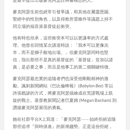
麥克阿瑟生前也經常引發爭議，和其他在屬靈恩賜、
聖經中的性別角色，以及得救所需條件等議題上持不
同立場的福音派基督徒起衝突。
他有時也坦承，這些衝突本可以以更謙卑的方式處
理。他曾在回憶某次講道時說：「我本可以更像羔
羊，而不是獅子般地出場。」但麥克阿瑟同時也堅
信，指出那些不是真的基督徒的「基督徒」並加以譴
責，是必要之事，而且是他事工的第二個關鍵特徵。
麥克阿瑟最忠實的追隨者們也深受他剛毅精神的激
勵。諷刺新聞網站《巴比倫蜂報》(
Babylon Bee
) 常以
誇張戲謔的方式，將麥克阿瑟描繪成在荒謬戰場上凱
旋的戰士。基督教新聞記者巴夏姆 (Megan Basham) 則
讚揚麥克阿瑟展現的勇氣。
她在社群平台X上寫道：「麥克阿瑟⋯⋯始終拒絕追隨
那些追求『與時俱進』的新潮趨勢。正是這份拒絕，