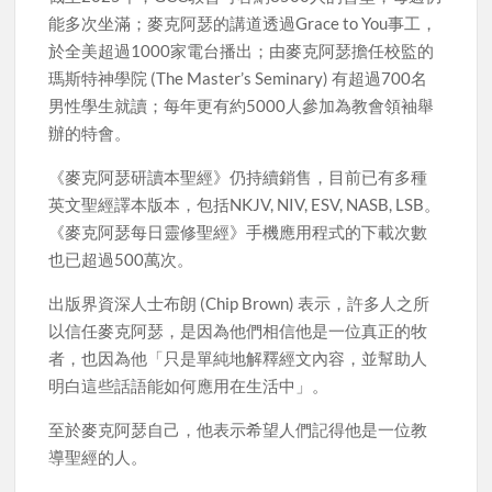
能多次坐滿；麥克阿瑟的講道透過Grace to You事工，
於全美超過1000家電台播出；由麥克阿瑟擔任校監的
瑪斯特神學院 (The Master’s Seminary) 有超過700名
男性學生就讀；每年更有約5000人參加為教會領袖舉
辦的特會。
《麥克阿瑟研讀本聖經》仍持續銷售，目前已有多種
英文聖經譯本版本，包括NKJV, NIV, ESV, NASB, LSB。
《麥克阿瑟每日靈修聖經》手機應用程式的下載次數
也已超過500萬次。
出版界資深人士布朗 (Chip Brown) 表示，許多人之所
以信任麥克阿瑟，是因為他們相信他是一位真正的牧
者，也因為他「只是單純地解釋經文內容，並幫助人
明白這些話語能如何應用在生活中」。
至於麥克阿瑟自己，他表示希望人們記得他是一位教
導聖經的人。