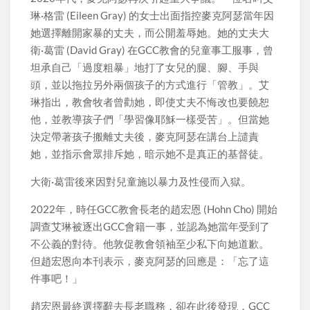
琳·格雷 (Eileen Gray) 的女士出面指控麥克阿瑟當年因
她選擇離開家暴的丈夫，而公開羞辱她。她的丈夫大
衛·葛雷 (David Gray) 在GCC教會的兒童事工服事，曾
坦承自己「過度粗暴」地打了女兒的腿、腳、手與
頭，並以拖拉另外兩個孩子的方式進行「管教」。艾
琳指出，教會牧者曾勸她，即使丈夫不悔改也要饒恕
他，並教導孩子們「學習像耶穌一樣受苦」。但當她
決定帶著孩子搬離丈夫後，麥克阿瑟在講台上譴責
她，並指示會眾排斥她，暗示她不是真正的基督徒。
大衛·葛雷後來因對兒童施以暴力及性侵而入獄。
2022年，時任GCC教會長老的趙宏恩 (Hohn Cho) 開始
調查艾琳被逐出GCC會籍一事，並認為她當年受到了
不公義的對待。他敦促教會領袖至少私下向她道歉。
但趙宏恩向本刊表示，麥克阿瑟的回應是：「忘了這
件事吧！」
趙宏恩最終選擇辭去長老職務，卻在此後發現，GCC