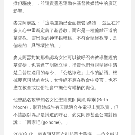
撒但驅使」，並譴責靈恩運動在基督教媒體中的廣泛
影響。
麥克阿瑟說：「這場運動已全面接管[媒體]，並且在許
多人心中重新定義了基督教，而它是一種偏離正道的
基督教。靈恩派的神學很糟糕、不符合聖經教導，是
偏差的、具毀壞性的。」
麥克阿瑟對於那些認為女性可以被呼召去教導聖經的
基督徒，也表達了明確立場，指責他們無視聖經中清
楚且普世適用的命令、「公然悖逆」上帝的話語。根
據麥克阿瑟的看法，女性絕不應在教會中發言，也不
應在教會或世俗社會中擔任有權柄的職位。
他曾點名攻擊知名女性聖經教師貝絲·摩爾 (Beth
Moore)，形容她或許有天賦適合在電視上賣珠寶，但
不該誤以為那是講道的呼召。麥克阿瑟甚至公開對她
說：「回家吧 (go home)。」
2020年代，麥克阿瑟再次引起重大爭議。一位名叫艾