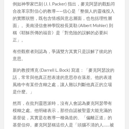
例如神學家巴刻 (J. I. Packer) 指出，麥克阿瑟的觀點符
合改革宗對信心的教導——信心是「整個人的靈魂投入
的實際狀態，既包含情感與意志層面，也包括理性層
面」。美南浸信會神學院校長莫勒 (Albert Mohler) 則
稱《耶穌所傳的福音》是「對危險的誤解的必要糾
正」。
有些觀察者則認為，爭議雙方其實只是誤解了彼此的
意思。
新約教授博克 (Darrell L. Bock) 寫道：「麥克阿瑟說的
話，常常與他真正想表達的意思存在落差。他的表達
風格中有某些含糊之處，讓人難以判斷他真正的立場
是什麼。」
然而，在批判靈恩派時，沒有人會認為麥克阿瑟帶有
模糊之處。他明確表示，那些自認被聖靈大能充滿的
基督徒，其實是在教導一種偽造的、「偏離正道」的
基督信仰。麥克阿瑟稱這些人是「頭腦不清的人……被