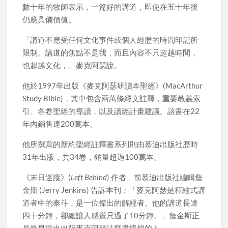
數十年的牧師表示，一篇好的講道，即使在五十年後
仍應具備價值。
「講道不應受任何文化事件或個人經歷的時間印記所
限制。講道的焦點不是我，而且內容不只超越時間，
也超越文化，」麥克阿瑟說。
他於1997年出版《麥克阿瑟研讀本聖經》(MacArthur
Study Bible)，其中包含兩萬條經文註釋，重要教義索
引、各卷聖經的導讀，以及讀經計畫建議。該書在22
年內銷售達200萬本。
他所撰寫的新約聖經註釋書系列則由慕迪出版社歷時
31年出版，共34卷，銷量超過100萬本。
《末日迷蹤》(
Left Behind
) 作者、前慕迪出版社編輯詹
金斯 (Jerry Jenkins) 告訴本刊：「麥克阿瑟是釋經式講
道者中的泰斗，是一位傑出的解經者。他的講道長達
四十分鐘，卻總讓人感覺只過了10分鐘。」詹金斯正
是最早提出出版麥克阿瑟註釋書構想的人。