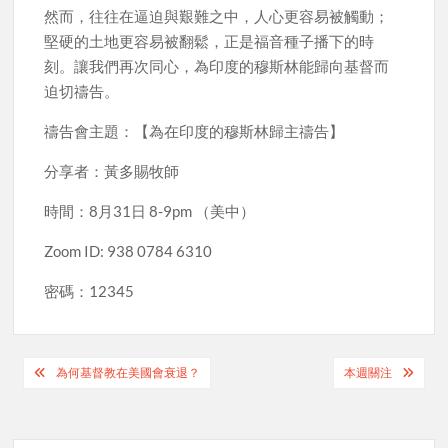
然而，往往在逼迫與艱難之中，人心更容易被觸動；
堅硬的土地更容易被翻鬆，正是福音種子播下的時
刻。讓我們再次同心，為印度的穆斯林能歸向基督而
迫切禱告。
禱告會主題：【為在印度的穆斯林歸主禱告】
分享者：黃多賜牧師
時間：8月31日 8-9pm （美中）
Zoom ID: 938 0784 6310
密碼：12345
Post
為何基督教在美國會衰退？
本週關注
navigation