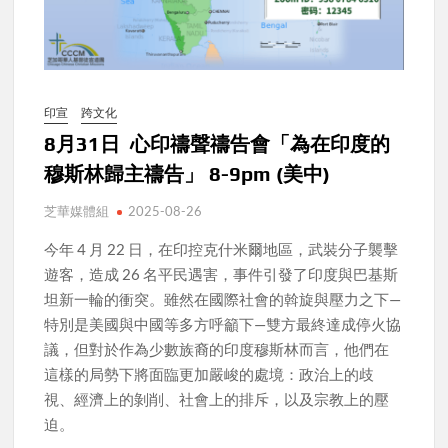
印宣
跨文化
8月31日 心印禱聲禱告會「為在印度的
穆斯林歸主禱告」 8-9pm (美中)
芝華媒體組
2025-08-26
今年 4 月 22 日，在印控克什米爾地區，武裝分子襲擊
遊客，造成 26 名平民遇害，事件引發了印度與巴基斯
坦新一輪的衝突。雖然在國際社會的斡旋與壓力之下—
特別是美國與中國等多方呼籲下—雙方最終達成停火協
議，但對於作為少數族裔的印度穆斯林而言，他們在
這樣的局勢下將面臨更加嚴峻的處境：政治上的歧
視、經濟上的剝削、社會上的排斥，以及宗教上的壓
迫。