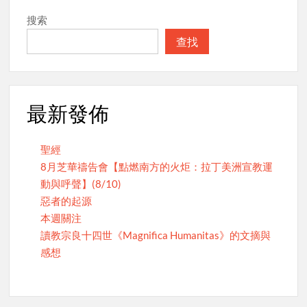
搜索
查找
最新發佈
聖經
8月芝華禱告會【點燃南方的火炬：拉丁美洲宣教運
動與呼聲】(8/10)
惡者的起源
本週關注
讀教宗良十四世《Magnifica Humanitas》的文摘與
感想