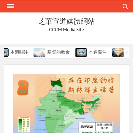
Skip
Search
to
content
芝華宣道媒體網站
CCCM Media Site
本週關注
基督的教會
本週關注
在變局