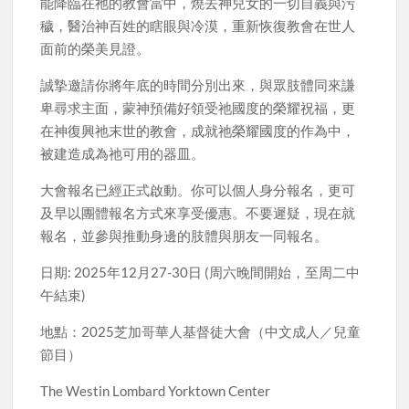
能降臨在祂的教會當中，燒去神兒女的一切自義與污
穢，醫治神百姓的瞎眼與冷漠，重新恢復教會在世人
面前的榮美見證。
誠摯邀請你將年底的時間分別出來，與眾肢體同來謙
卑尋求主面，蒙神預備好領受祂國度的榮耀祝福，更
在神復興祂末世的教會，成就祂榮耀國度的作為中，
被建造成為祂可用的器皿。
大會報名已經正式啟動。你可以個人身分報名，更可
及早以團體報名方式來享受優惠。不要遲疑，現在就
報名，並參與推動身邊的肢體與朋友一同報名。
日期: 2025年12月27-30日 (周六晚間開始，至周二中
午結束)
地點：2025芝加哥華人基督徒大會（中文成人／兒童
節目）
The Westin Lombard Yorktown Center