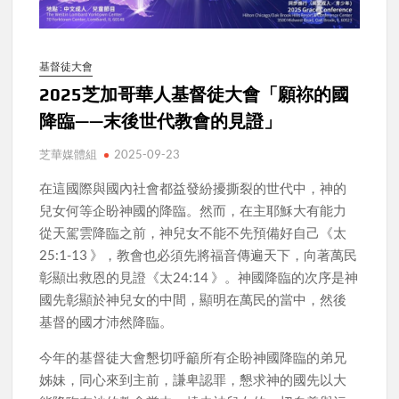
基督徒大會
2025芝加哥華人基督徒大會「願祢的國
降臨——末後世代教會的見證」
芝華媒體組
2025-09-23
在這國際與國內社會都益發紛擾撕裂的世代中，神的
兒女何等企盼神國的降臨。然而，在主耶穌大有能力
從天駕雲降臨之前，神兒女不能不先預備好自己《太
25:1-13 》，教會也必須先將福音傳遍天下，向著萬民
彰顯出救恩的見證《太24:14 》。神國降臨的次序是神
國先彰顯於神兒女的中間，顯明在萬民的當中，然後
基督的國才沛然降臨。
今年的基督徒大會懇切呼籲所有企盼神國降臨的弟兄
姊妹，同心來到主前，謙卑認罪，懇求神的國先以大