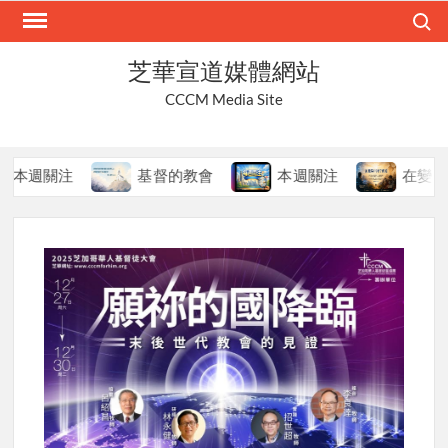
Skip
Search
to
content
芝華宣道媒體網站
CCCM Media Site
週關注
基督的教會
本週關注
在變局中持