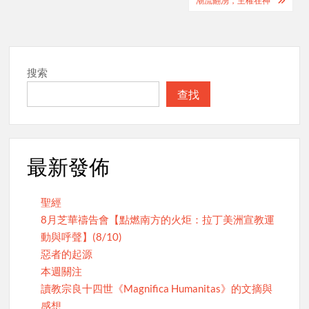
潮流翻湧，主權在神
搜索
查找
最新發佈
聖經
8月芝華禱告會【點燃南方的火炬：拉丁美洲宣教運
動與呼聲】(8/10)
惡者的起源
本週關注
讀教宗良十四世《Magnifica Humanitas》的文摘與
感想