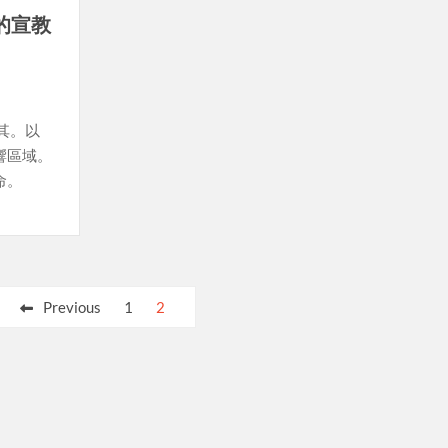
的宣教
其。以
響區域。
命。
Previous
1
2