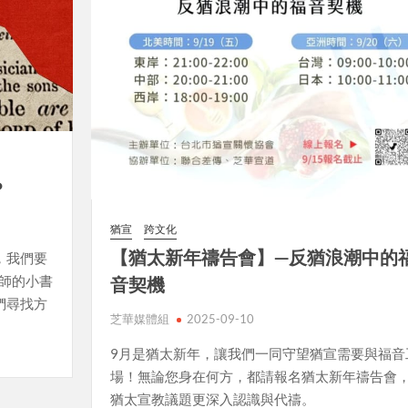
？
猶宣
跨文化
【猶太新年禱告會】—反猶浪潮中的
，我們要
師的小書
音契機
們尋找方
芝華媒體組
2025-09-10
9月是猶太新年，讓我們一同守望猶宣需要與福音
場！無論您身在何方，都請報名猶太新年禱告會
猶太宣教議題更深入認識與代禱。