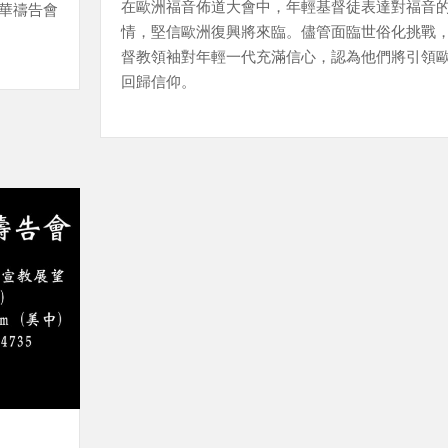
在歐洲福音佈道大會中，年輕基督徒表達對福音
芝華禱告會
情，堅信歐洲復興將來臨。儘管面臨世俗化挑戰
督教領袖對年輕一代充滿信心，認為他們將引領
回歸信仰。