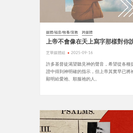
媒體/福音/牧養/宣教
跨媒體
上帝不會像在天上寫字那樣對你
芝華媒體組
2025-09-16
許多基督徒渴望聽見神的聲音，希望從各種
證中得到神明確的指示，但上帝其實早已將
顯明給愛祂、順服祂的人。