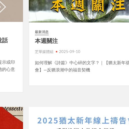
最新消息
說話
本週關注
芝華媒體組
2025-09-10
提示或印
如何理解《詩篇》中心碎的文字？｜【猶太新年
祂的心意
會】—反猶浪潮中的福音契機