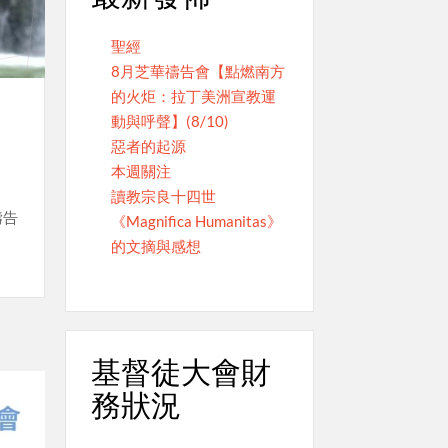
聖經
8月芝華禱告會【點燃南方
的火炬：拉丁美洲宣教運
動與呼聲】(8/10)
惡者的起源
本週關注
讀教宗良十四世
禱告
《Magnifica Humanitas》
的文摘與感想
基督徒大會財
務狀況