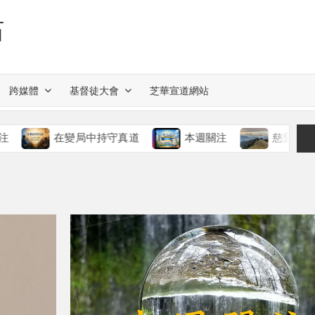
站
跨媒體
基督徒大會
芝華宣道網站
在變局中持守真道
本週關注
慈愛的神