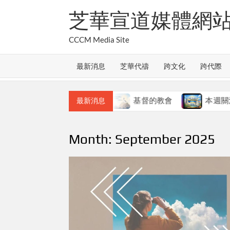
Skip
芝華宣道媒體網
to
content
CCCM Media Site
最新消息
芝華代禱
跨文化
跨代際
一
本週關注
基督的教會
本週關注
最新消息
Month:
September 2025