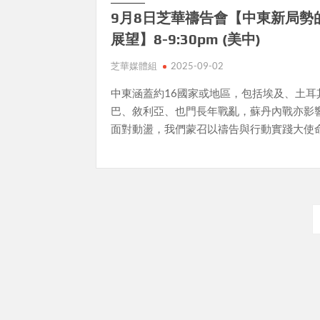
9月8日芝華禱告會【中東新局勢
展望】8-9:30pm (美中)
芝華媒體組
2025-09-02
中東涵蓋約16國家或地區，包括埃及、土耳
巴、敘利亞、也門長年戰亂，蘇丹內戰亦影
面對動盪，我們蒙召以禱告與行動實踐大使
Posts
pagination