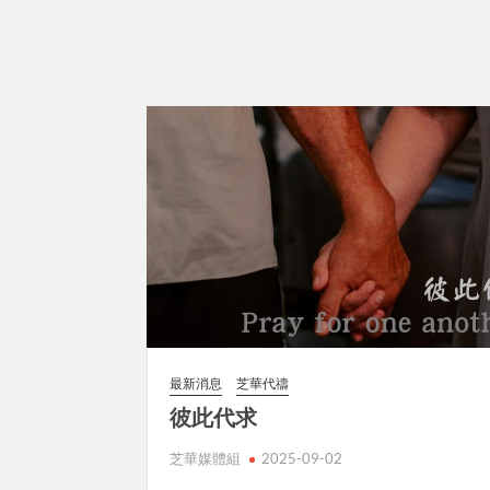
最新消息
芝華代禱
彼此代求
芝華媒體組
2025-09-02