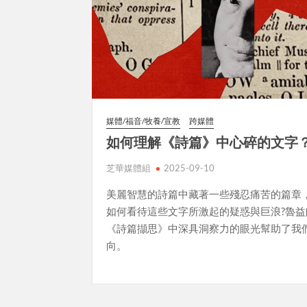
媒體/福音/牧養/宣教
跨媒體
如何理解《詩篇》中心碎的文字
芝華媒體組
2025-09-10
美麗智慧的詩篇中藏著一些殘忍痛苦的篇章
如何看待這些文字所激起的疑惑與巨浪?魯益
《詩篇擷思》中深具洞察力的眼光幫助了我
向。