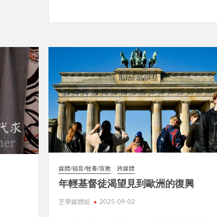
媒體/福音/牧養/宣教
跨媒體
年輕基督徒渴望見到歐洲的復興
芝華媒體組
2025-09-02