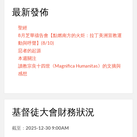
最新發佈
聖經
8月芝華禱告會【點燃南方的火炬：拉丁美洲宣教運
動與呼聲】(8/10)
惡者的起源
本週關注
讀教宗良十四世《Magnifica Humanitas》的文摘與
感想
基督徒大會財務狀況
截至：
2025-12-30 9:00AM