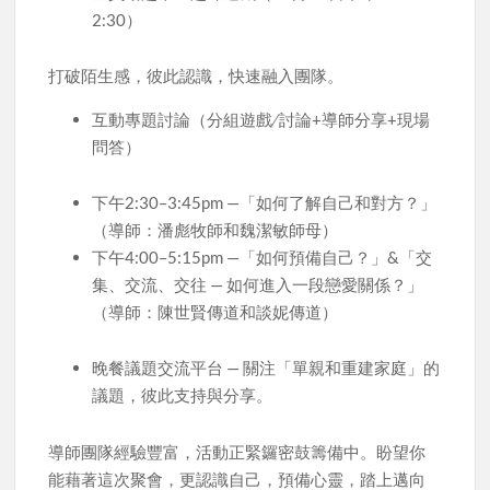
2:30）
打破陌生感，彼此認識，快速融入團隊。
互動專題討論（分組遊戲 ∕ 討論+導師分享+現場
問答）
下午2:30–3:45pm —「如何了解自己和對方？」
（導師：潘彪牧師和魏潔敏師母）
下午4:00–5:15pm —「如何預備自己？」&「交
集、交流、交往 — 如何進入一段戀愛關係？」
（導師：陳世賢傳道和談妮傳道）
晚餐議題交流平台 — 關注「單親和重建家庭」的
議題，彼此支持與分享。
導師團隊經驗豐富，活動正緊鑼密鼓籌備中。盼望你
能藉著這次聚會，更認識自己，預備心靈，踏上邁向