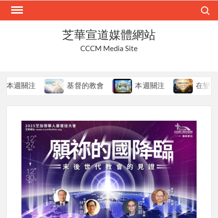
Skip
Search
to
content
芝華宣道媒體網站
CCCM Media Site
週關注
基督的教會
本週關注
在變局中持