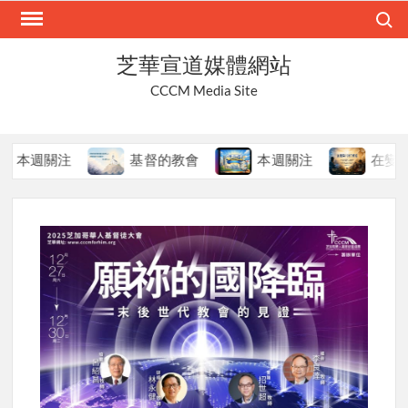
Skip
Search
to
content
芝華宣道媒體網站
CCCM Media Site
本週關注
基督的教會
本週關注
在變局中