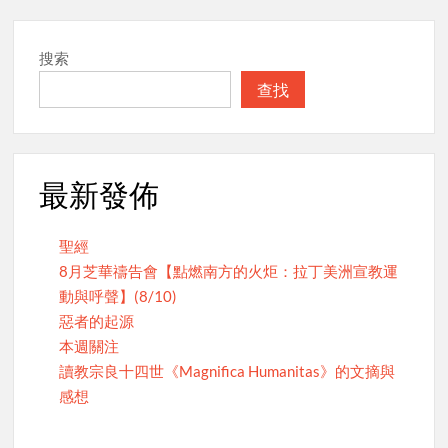
搜索
查找
最新發佈
聖經
8月芝華禱告會【點燃南方的火炬：拉丁美洲宣教運
動與呼聲】(8/10)
惡者的起源
本週關注
讀教宗良十四世《Magnifica Humanitas》的文摘與
感想