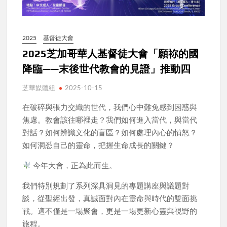
2025
基督徒大會
2025芝加哥華人基督徒大會「願祢的國
降臨——末後世代教會的見證」推動四
芝華媒體組
2025-10-15
在破碎與張力交織的世代，我們心中難免感到困惑與
焦慮。教會該往哪裡走？我們如何進入當代，與當代
對話？如何辨識文化的盲區？如何處理內心的憤怒？
如何洞悉自己的靈命，把握生命成長的關鍵？
今年大會，正為此而生。
我們特別規劃了系列深具洞見的專題講座與議題對
談，從聖經出發，真誠面對內在靈命與時代的雙面挑
戰。這不僅是一場聚會，更是一場更新心靈與視野的
旅程。