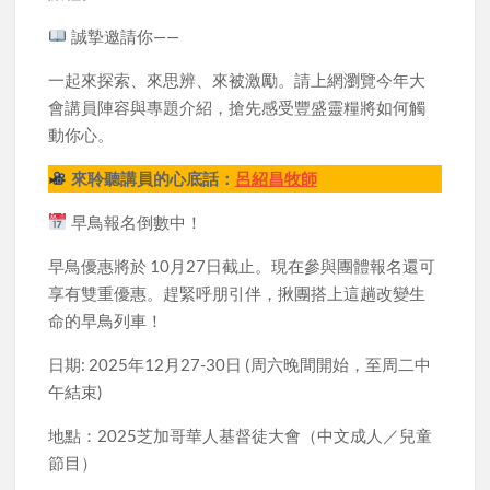
誠摯邀請你——
一起來探索、來思辨、來被激勵。請上網瀏覽今年大
會講員陣容與專題介紹，搶先感受豐盛靈糧將如何觸
動你心。
來聆聽講員的心底話：
呂紹昌牧師
早鳥報名倒數中！
早鳥優惠將於 10月27日截止。現在參與團體報名還可
享有雙重優惠。趕緊呼朋引伴，揪團搭上這趟改變生
命的早鳥列車！
日期: 2025年12月27-30日 (周六晚間開始，至周二中
午結束)
地點：2025芝加哥華人基督徒大會（中文成人／兒童
節目）