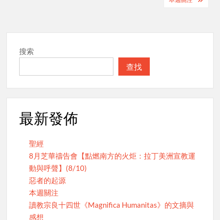
搜索
查找
最新發佈
聖經
8月芝華禱告會【點燃南方的火炬：拉丁美洲宣教運
動與呼聲】(8/10)
惡者的起源
本週關注
讀教宗良十四世《Magnifica Humanitas》的文摘與
感想