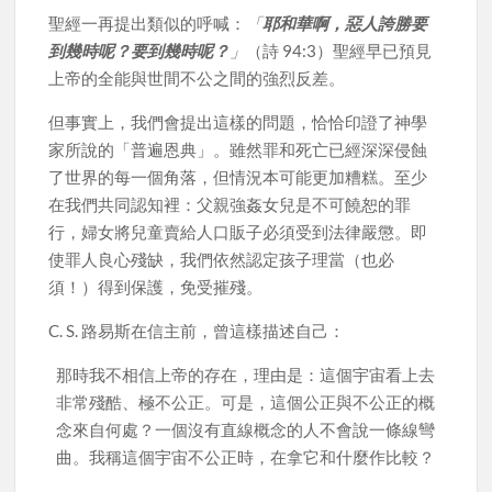
聖經一再提出類似的呼喊：
「
耶和華啊，惡人誇勝要
到幾時呢？要到幾時呢？
」
（詩 94:3）聖經早已預見
上帝的全能與世間不公之間的強烈反差。
但事實上，我們會提出這樣的問題，恰恰印證了神學
家所說的「普遍恩典」。雖然罪和死亡已經深深侵蝕
了世界的每一個角落，但情況本可能更加糟糕。至少
在我們共同認知裡：父親強姦女兒是不可饒恕的罪
行，婦女將兒童賣給人口販子必須受到法律嚴懲。即
使罪人良心殘缺，我們依然認定孩子理當（也必
須！）得到保護，免受摧殘。
C. S. 路易斯在信主前，曾這樣描述自己：
那時我不相信上帝的存在，理由是：這個宇宙看上去
非常殘酷、極不公正。可是，這個公正與不公正的概
念來自何處？一個沒有直線概念的人不會說一條線彎
曲。我稱這個宇宙不公正時，在拿它和什麼作比較？