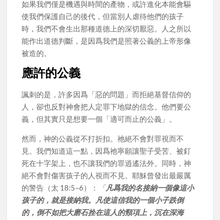
如果我們僅是機遇與時間的產物，或許進化本能會驅
使我們保護自己的後代，但當別人虐待他們的孩子
時，我們不會生出那種道德上的深切厭惡。人之所以
能作出道德判斷，是因爲我們是照著公義的上帝形像
被造的。
應許的公義
諷刺的是，許多因爲「惡的問題」而拒絕基督信仰的
人，卻也反對神會把人定罪下地獄的信念。他們要公
義，但其實只是想要一個「適可而止的公義」。
然而，神的公義從不打折扣。祂絕不會對罪視而不
見。我們知道這一點，因爲祂寧願讓聖子受苦、被釘
死在十字架上，也不讓我們的罪逍遙法外。同時，神
絕不會對傷害孩子的人視而不見。耶穌曾發出最嚴厲
的警告（太 18:5–6）：
「
凡爲我的名接納一個像這小
孩子的，就是接納我。凡使這信我的一個小子跌倒
的，倒不如把大磨石拴在這人的頸項上，沉在深海