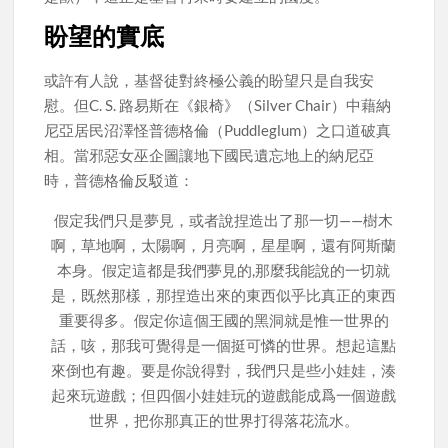
盼望的實底
或許有人說，基督徒對終極公義的盼望只是自我安
慰。但C. S. 路易斯在《銀椅》（Silver Chair）中藉納
尼亞居民沼澤怪普德格倫（Puddleglum）之口道破真
相。當邪惡女巫企圖讓地下國民遺忘地上的納尼亞
時，普德格倫反駁道：
假定我們只是夢見，或者說捏造出了那一切——樹木
啊，草地啊，太陽啊，月亮啊，星星啊，還有阿斯蘭
本身。假定這都是我們夢見的,那麼我能說的一切就
是，既然那樣，那捏造出來的東西似乎比真正的東西
重要得多。假定你這個王國的黑洞就是惟一世界的
話，咳，那我可覺得是一個挺可憐的世界。想起這點
來倒也有趣。要是你說得對，我們只是些小娃娃，湊
起來玩遊戲；但四個小娃娃玩的遊戲能成爲一個遊戲
世界，把你那真正的世界打得落花流水。