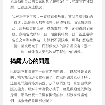
萊茨勒把自己的女兒囚禁了整整 24 年，把她當作性奴
隸。巴德諾克這樣說：
我根本停不下來，一直讀這個故事。當我還讀到她的
自述，說她每天都在禱告，盼望獲救。而我想到自
己，當時禱告的全是一些愚蠢的小事，卻都得到了回
應。我禱告成績好一點、頭髮長得快一點，甚至還禱
告公交車準時到站，好讓我不要誤事。可爲什麼這些
禱告都被應允了，而那個女人的禱告卻沒有？那一
刻，就像有人突然吹滅了我心中的蠟燭。
揭露人心的問題
巴德諾克其實在問一個古老的問題：「既然神是良善
的，祂怎能容許苦難存在？」而當問題涉及孩子時，
這個疑問顯得格外尖銳。孩子軟弱無助，毫無自我保
護的能力。耶穌非常喜愛小孩子，總是歡迎他們到他
身邊。那爲什麼一位滿有憐憫的神，卻沒有保護他
們、拯救他們脫離邪惡呢？