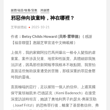
媒體/福音/牧養/宣教
跨媒體
邪惡伸向孩童時，神在哪裡？
芝華媒體組
2025-10-21
作者
：Betsy Childs Howard (貝希·霍華德） (
感謝
【福音聯盟】惠賜芝華宣道中文轉載權 )
上個月，我的家鄉阿拉巴馬州爆出一樁令人髮指的虐
童案。案件涉及兒童、地窖和性販賣。具體細節我無
法詳述，因爲那些新聞報導我根本不敢點開。我害怕
直面這些無助孩童遭受的苦難，那樣深重的罪惡會壓
垮我的靈魂。
直面極端的惡行，足以摧毀一個人的信仰。上週英國
保守黨領袖凱米·巴德諾克（Kemi Badenoch）在接受
深度訪談時坦言，她讀了奧地利男子約瑟夫·弗萊茨勒
（Josef Fritzl）的恐怖罪行後，離棄了基督教信仰。弗