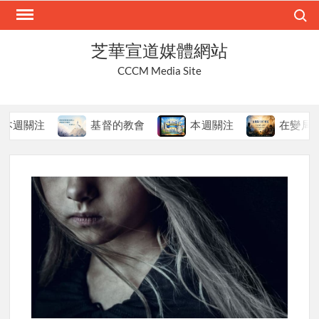
Skip
Search
to
content
芝華宣道媒體網站
CCCM Media Site
關注
基督的教會
本週關注
在變局中持守