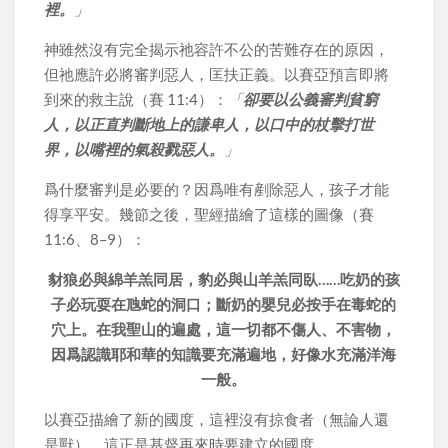
裡。
」
神雖然沒有完全揭示祂容許不公的苦難存在的原因，
但祂應許必將審判惡人，匡扶正義。以賽亞預言即將
到來的救主說（賽 11:4）：
「
卻要以公義審判貧窮
人，以正直判斷地上的謙卑人，以口中的杖擊打世
界，以嘴裡的氣殺戮惡人。
」
爲什麼審判是必要的？因爲唯有剷除惡人，孩子才能
得享平安。幾節之後，聖經描繪了這樣的圖像（賽
11:6、8–9）：
豺狼必與綿羊羔同居，豹必與山羊羔同臥……吃奶的孩
子必玩耍在虺蛇的洞口；斷奶的嬰兒必按手在毒蛇的
穴上。在我聖山的遍處，這一切都不傷人、不害物，
因爲認識耶和華的知識要充滿遍地，好像水充滿洋海
一般。
以賽亞描繪了新的國度，這裡沒有掠食者（無論人還
是獸），這正是基督再來時要建立的國度。