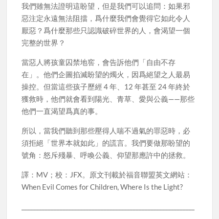
我們雖無法證明這盼望，但是我們可以追問：如果邪
惡注定永遠無法阻擋，爲什麼我們會覺得它如此令人
厭惡？爲什麼那些只認識破碎世界的人，會渴望一個
完整的世界？
當惡人將孩童囚禁地窖，會告訴他們「自由不存
在」。他們企圖掐滅盼望的燭火，因爲絕望之人最易
操控。但當這些孩子歷經 4 年、12 年甚至 24 年終於
獲救時，他們就會看到陽光、青草、愛與公義——那些
他們一直渴望爲真的事。
所以，當我們聽到那些壓得人喘不過氣的罪惡時，必
須拒絕「世界本就如此」的謊言。我們要做那盼望的
號角：怒斥殘暴、呼喚公義、仰望那應許中的拯救。
譯：MV；校：JFX。原文刊載於福音聯盟英文網站：
When Evil Comes for Children, Where Is the Light?
___________________________________________________________
______