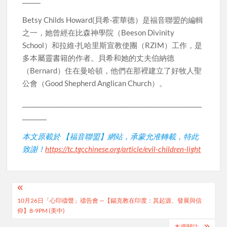
Betsy Childs Howard(貝希·霍華德）是福音聯盟的編輯
之一，她曾經在比森神學院（Beeson Divinity
School）和拉維·扎哈里斯宣教使團（RZIM）工作，是
多本屬靈書籍的作者。貝希和她的丈夫伯納德
（Bernard）住在曼哈頓，他們在那裡建立了好牧人聖
公會（Good Shepherd Anglican Church）。
___________________________________________________________
________
本文原載於 【福音聯盟】網站，承蒙允准轉載，特此
致謝！
https://tc.tgcchinese.org/article/evil-children-light
Post
10月26日「心印禱聲」禱告會 —【錫克教在印度：其起源、發展與信
navigation
仰】8-9PM (美中)
本週關注