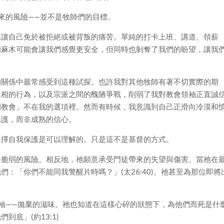
來的風險——並不是牧師們的目標。
來讓自己免於被拒絕或被背叛的痛苦。單純的打卡上班、講道、領薪
的麻木可能會讓我們感覺更安全，但同時也剝奪了我們的盼望，讓我
的關係中最常感受到這種試探。也許我對其他牧師有著不切實際的期
真相的行為，以及宗派之間的醜陋爭戰，削弱了我對教會領袖正直誠
開教會」不在我的選項裡。然而有時候，我意識到自己正滑向冷漠和
保護，而非成熟的信心。
選擇自我保護是可以理解的。只是這不是基督的方式。
於脆弱的風險。相反地，祂願意承受門徒帶來的失望與傷害。當祂在
：「你們不能同我警醒片時嗎？」(太26:40)。祂甚至為那位即將
袖——拋棄的滋味。祂也知道在這樣心碎的狀態下，為他們而死是什
底」(約13:1)