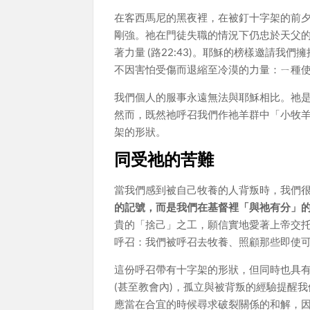
在客西馬尼的黑夜裡，在被釘十字架的前
剛強。祂在門徒失職的情況下仍忠於天父
著力量 (路22:43)。耶穌的榜樣邀請
不因害怕受傷而退縮至冷漠的力量：ㄧ種
我們個人的服事永遠無法與耶穌相比。祂
然而，既然祂呼召我們作祂羊群中「小牧羊人
架的形狀。
同受祂的苦難
當我們感到被自己牧養的人背叛時，我們
的記號，而是我們在基督裡「與祂有分」
貴的「捨己」之工，願信實地愛著上帝交
呼召：我們被呼召去牧養、照顧那些即使
這份呼召帶有十字架的形狀，但同時也具
(甚至教會內)，孤立與被背叛的經驗提醒
應當在合宜的時候尋求破裂關係的和解，