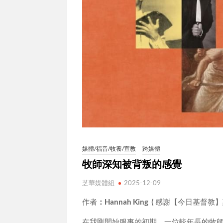
媒體/福音/牧養/宣教
跨媒體
牧師深知被背叛的感覺
芝華媒體組
2025-12-09
作者
：Hannah King (
感謝【今日基督教】
在我剛開始服事的初期，一位較年長的牧