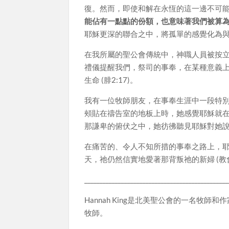
復。然而，即使和解在永恆的這一邊不可
能佔有一點點的份額，也意味著我們被算
耶穌更深的聯合之中，將孤單的感覺化為
在我所屬的聖公會傳統中，神職人員被按
禮儀提醒我們，祭司的事奉，在某種意義
生命 (腓2:17)。
我有一位牧師朋友，在事奉生涯中一段特
頰貼在禱告室的地板上時，她感覺耶穌就
那謙卑的俯伏之中，她彷彿聽見耶穌對她
在痛苦的、令人不知所措的事奉之路上，
天，祂仍然信實地愛著那背叛祂的新婦 (
_______________________________________________
Hannah King是北美聖公會的一名牧師和
牧師。