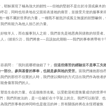
夕，耶穌展現了極為強大的韌性——但祂的堅韌不是出於冷漠或麻木的
的呼召，同時也坦承地在父面前表達祂的痛苦，並接受天使的服事來
我們擁抱一種不屬於世界的力量，一種既不被批評或孤立無援的狀態嚇倒，
使我們有能力為他人捨己的力量。
是好牧羊人，而在服事別人之前，我們首先是祂恩典與拯救的領受者
」(彼前5:2)，我們將會——且該如此期盼——我們的事奉將帶有十
很容易問：「我到底哪裡做錯了？」
但這些痛苦的經驗並不是事工失
的一部分。參與基督的事奉，也就是參與祂的受苦。
當我們擁抱那份
托我們的那些不信實的人時，我們便以獨特的方式活出我們作為牧者
可能會傷害我們的人。
有塑造生命的力量。在這個推崇名氣、以受歡迎程度衡量成功的世界
我們：我們所效法的，是一位被釘在十字架上的主。我們可以盼望、也
因為我們所事奉的神同時也是復活的神；所有關係終將在永恆裡被恢