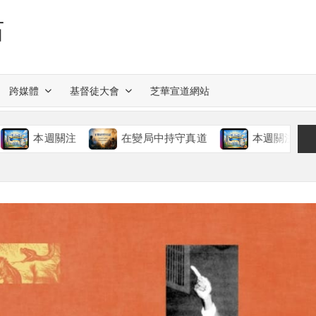
站
跨媒體
基督徒大會
芝華宣道網站
本週關注
在變局中持守真道
本週關注
慈