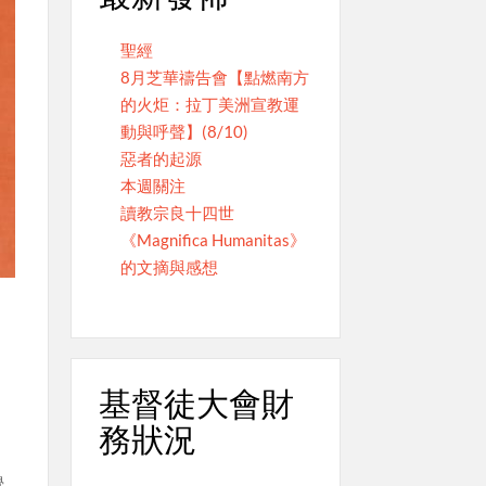
聖經
8月芝華禱告會【點燃南方
的火炬：拉丁美洲宣教運
動與呼聲】(8/10)
惡者的起源
本週關注
讀教宗良十四世
《Magnifica Humanitas》
的文摘與感想
基督徒大會財
務狀況
覺