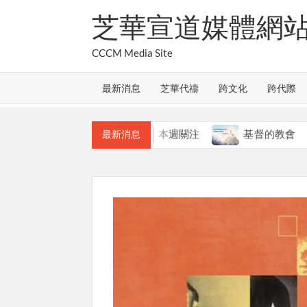
Skip
芝華宣道媒體網
to
content
CCCM Media Site
最新消息
芝華代禱
跨文化
跨代際
教會的合一
本週關注
基督的教會
最新消息