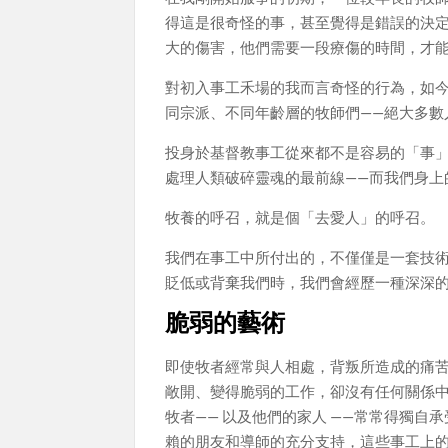
得這是很奇怪的事，甚至覺得是錯誤的決
大的傷害，他們需要一段療傷的時間，才
對初入事工禾場的我而言奇怪的行為，如
同宗派、不同年齡層的牧師們——絕大多數
投身於基督教事工從來都不是容易的「事
處理人類破碎靈魂的最前線——而我們身上
牧養的呼召，就是個「去愛人」的呼召。
我們在事工中所付出的，不僅僅是一套技術
貶低或背棄我們時，我們會經歷一種深深
脆弱的藝術
即使牧者經常與人相處，背叛所造成的痛
敞開、變得脆弱的工作，卻沒有任何關係
牧者—— 以及他們的家人 ——常常得獨
賴的朋友和導師的充分支持，這些事工上