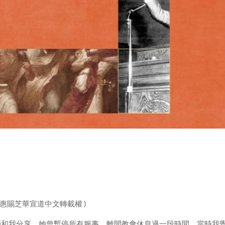
惠賜芝華宣道中文轉載權 )
師和我分享，她曾暫停所有服事，離開教會休息過一段時間。當時我