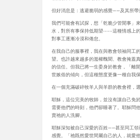
但好消息是：逃避脆弱的感覺——及其所帶
我們可能會有試探，想「乾脆少管閒事」
水，對所有事保持低期望⋯⋯這種情感上
對事工逐漸冷漠和倦怠。
在我自己的服事裡，我在與教會領袖同工
望。也許越來越多的濫權醜聞、教會掩蓋
的信任。但我已將一生委身於教會，「離
世嫉俗的傾向，但這種態度更像一種自我
在一個充滿破碎牧羊人與羊群的教會裡，
耶穌，這位完美的牧師，並沒有讓自己免
需要他們的時刻，他們卻睡著了。耶穌問他們
賣祂的人洗腳。
耶穌深知被自己深愛的百姓——甚至同工領
感覺。「祂既然愛世間屬自己的人，就愛他們到