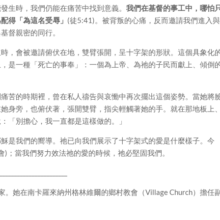
能發生時，我們仍能在痛苦中找到意義。
我們在基督的事工中，哪怕
為配得「為這名受辱」
(徒5:41)。被背叛的心痛，反而邀請我們進入
與基督親密的同行。
立時，會被邀請俯伏在地，雙臂張開，呈十字架的形狀。這個具象化
上，是一種「死亡的事奉」：一個為上帝、為祂的子民而獻上、傾倒
別痛苦的時期裡，曾在私人禱告與哀慟中再次擺出這個姿勢。當她將
在她身旁，也俯伏著，張開雙臂，指尖輕觸著她的手。就在那地板上
說：「別擔心，我一直都是這樣做的。」
耶穌是我們的嚮導。祂已向我們展示了十字架式的愛是什麼樣子。今
教會)；當我們努力效法祂的愛的時候，祂必堅固我們。
_______________________
作家。她在南卡羅來納州格林維爾的鄉村教會（Village Church）擔任