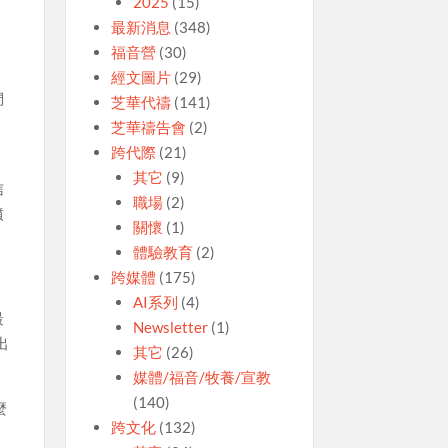
2025
(15)
最新消息
(348)
福音營
(30)
經文圖片
(29)
們
芝華代禱
(141)
芝華禱告會
(2)
跨代際
(21)
其它
(9)
信
職場
(2)
憤
關懷
(1)
體驗教育
(2)
跨媒體
(175)
AI系列
(4)
最
Newsletter
(1)
出
其它
(26)
媒體/福音/牧養/宣教
(140)
麼
跨文化
(132)