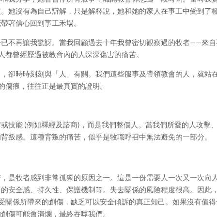
定。她沒有為自己辯解，只是解釋說，她和她的家人在事工中受到了
能帶著信心回到事工禾場。
今已不再讓我驚訝。當我回顧過去十年我曾密切觀察過的牧者——來自
人都曾經歷過被教會內的人深深傷害的痛苦。
」，卻時時刻刻與「人」有關。我們這些服事及帶領教會的人，就站
的傷痕，往往正是最真實的證明。
或技能 (例如釋經及諮商)，而是我們整個人。當我們所愛的人攻擊
的背叛感。這種背叛的痛苦，似乎是牧職呼召中無法避免的一部分。
苦，是牧者感到非常孤獨的原因之一。這是一份需要人一次又一次向
中的安全感、持久性、保護機制等。失去關係的風險程度很高。因此
自承受關係所帶來的創傷，缺乏可以安全傾訴的真正知己。如果沒有值得
的創傷可能會潰爛，最終吞噬我們。