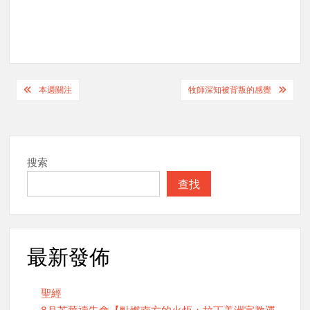
Post
本週關注
牧師深知被背叛的感覺
navigation
搜索
查找
最新發佈
聖經
8月芝華禱告會【點燃南方的火炬：拉丁美洲宣教運