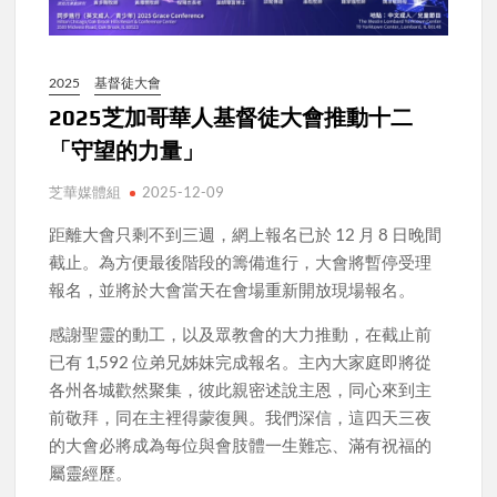
2025
基督徒大會
2025芝加哥華人基督徒大會推動十二
「守望的力量」
芝華媒體組
2025-12-09
距離大會只剩不到三週，網上報名已於 12 月 8 日晚間
截止。為方便最後階段的籌備進行，大會將暫停受理
報名，並將於大會當天在會場重新開放現場報名。
感謝聖靈的動工，以及眾教會的大力推動，在截止前
已有 1,592 位弟兄姊妹完成報名。主內大家庭即將從
各州各城歡然聚集，彼此親密述說主恩，同心來到主
前敬拜，同在主裡得蒙復興。我們深信，這四天三夜
的大會必將成為每位與會肢體一生難忘、滿有祝福的
屬靈經歷。