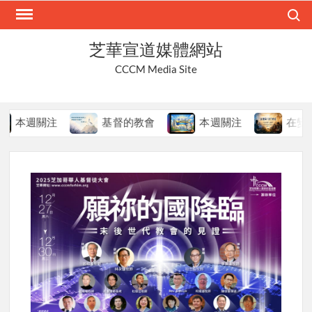
Skip
Search
to
content
芝華宣道媒體網站
CCCM Media Site
本週關注
基督的教會
本週關注
在變局中