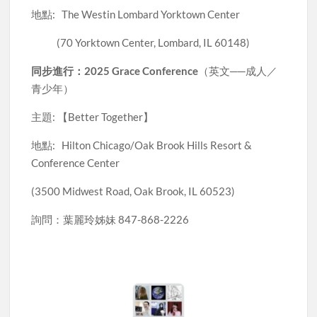
地點: The Westin Lombard Yorktown Center
(70 Yorktown Center, Lombard, IL 60148)
同步進行：2025 Grace Conference
（英文──成人／
青少年）
主題: 【Better Together】
地點: Hilton Chicago/Oak Brook Hills Resort &
Conference Center
(3500 Midwest Road, Oak Brook, IL 60523)
詢問：葉麗玲姊妹 847-868-2226