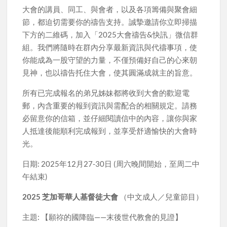
大會的講員、同工、與會者，以及各項籌備與聚會細
節，都迫切需要你的禱告支持。誠摯邀請你立即掃描
下方的二維碼，加入「2025大會禱告&快訊」微信群
組。我們將隨時在群內分享最新資訊與代禱事項，使
你能成為一股守望的力量，不僅預備好自己的心來朝
見神，也以禱告托住大會，使其圓滿成就主的旨意。
所有已完成報名的弟兄姊妹都將收到大會的歡迎電
郵，內含重要的報到資訊與需配合的相關規定。請務
必留意你的信箱，並仔細閱讀信中的內容，讓你與家
人抵達後能順利完成報到，並享受舒適愉快的大會時
光。
日期: 2025年12月27-30日 (周六晚間開始，至周二中
午結束)
2025 芝加哥華人基督徒大會
（中文成人／兒童節目）
主題: 【願祢的國降臨——末後世代教會的見證】