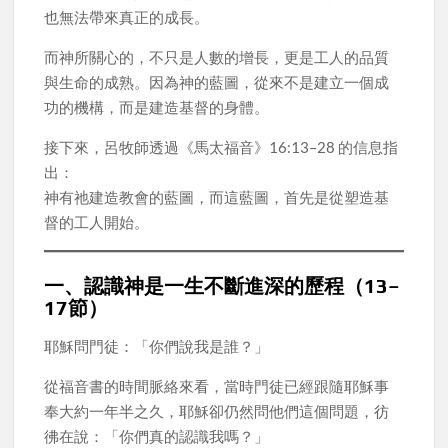
也無法帶來真正的成長。
而神所關心的，不只是人數的增長，更是工人的品質
與生命的成熟。因為神的藍圖，從來不是建立一個成
功的機構，而是建造基督的身體。
接下來，呂牧師透過《馬太福音》16:13–28 的信息指
出：
神有祂建造教會的藍圖，而這藍圖，首先是從塑造基
督的工人開始。
一、認識神是一生不斷進深的歷程（13–
17節）
耶穌問門徒：「你們說我是誰？」
從福音書的時間脈絡來看，當時門徒已經跟隨耶穌事
奉大約一年半之久，耶穌卻仍然問他們這個問題，彷
彿在說：「你們真的認識我嗎？」