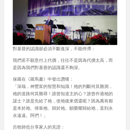
對基督的認識卻必須不斷進深，不能停滯：
我們若不願意付上代價，往往不是因為代價太高，而
是因為我們對基督的認識還不夠深。
保羅在《羅馬書》中發出讚嘆：
「深哉，神豐富的智慧和知識！祂的判斷何其難測，
祂的道路何其難尋！誰曾知道主的心？誰曾作過祂的
謀士？誰是先給了祂，使祂後來償還呢？因為萬有都
是本於祂、倚靠祂、歸於祂。願榮耀歸給祂，直到永
永遠遠。阿們！」
呂牧師也分享家人的見證：