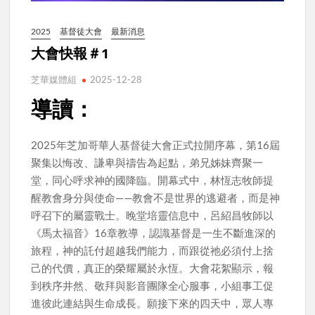
2025
基督徒大會
最新消息
大會快報＃1
芝華媒體組
2025-12-28
導讀：
2025年芝加哥華人基督徒大會正式拉開序幕，第16屆
聚集以悔改、謙卑與禱告為起點，弟兄姊妹齊聚一
堂，同心呼求神的國降臨。開幕式中，林恆志牧師提
醒教會身分與使命——教會不是世界的逃避者，而是神
呼召下的屬靈戰士。晚堂培靈信息中，呂紹昌牧師以
《馬太福音》16章教導，認識基督是一生不斷進深的
旅程，神的託付超越我們能力，而跟從祂必須付上捨
己的代價，真正的榮耀屬於永恆。大會花絮顯示，報
到秩序井然、敬拜與影音團隊全心服事，小組事工促
進彼此連結與生命成長。願接下來的四天中，眾人專