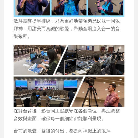
敬拜團隊提早排練，只為更好地帶領弟兄姊妹一同敬
拜神，用甜美而真誠的歌聲，帶動全場進入合一的音
樂敬拜。
在舞台背後，影音同工默默守在各個崗位，專注調整
音效與畫面，確保每一個細節都能順利呈現。
台前的歌聲，幕後的付出，都是向神獻上的敬拜。