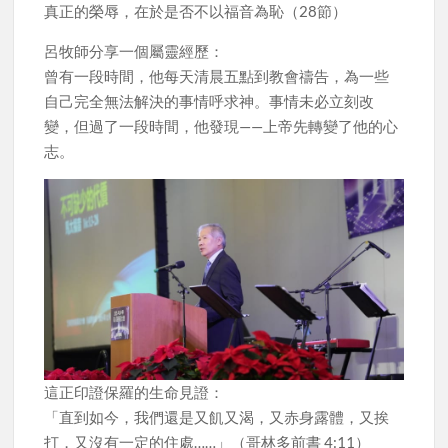
真正的榮辱，在於是否不以福音為恥（28節）
呂牧師分享一個屬靈經歷：
曾有一段時間，他每天清晨五點到教會禱告，為一些
自己完全無法解決的事情呼求神。事情未必立刻改
變，但過了一段時間，他發現——上帝先轉變了他的心
志。
這正印證保羅的生命見證：
「直到如今，我們還是又飢又渴，又赤身露體，又挨
打，又沒有一定的住處……」（哥林多前書 4:11）