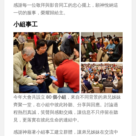
感謝每一位敬拜與影音同工的忠心擺上，願神悅納這
一切的服事，榮耀歸給主。
小組事工
今年大會共設立
80 個小組
，來自不同背景的弟兄姊妹
齊聚一堂，在小組中彼此聆聽、分享與回應。討論過
程熱烈真誠，笑聲與感動交織，讓信息不只停留在聽
見，更落實在彼此生命的連結中。
感謝神藉著小組事工建立群體，讓弟兄姊妹在交流中