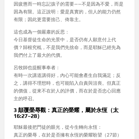
因疲憊而一時忘記孩子的需要——不是因為不愛，而是
因為有限。這正說明：愛是真實的，但人的能力仍然
有限；因此更需要捨己、倚靠主。
這也成為一個嚴肅的反思：
今日基督徒生命的光景中，是否仍有人願意付上代
價？歸根究柢，不是我們先捨命，而是耶穌已經先為
我們付上了最大的代價。
呂牧師也提醒事奉者：
有時一次講道講得好，內心可能會產生自我滿足；反
之，講得不理想時，也可能陷入自責與沮喪。但真正
的價值，從來不在於人的評價，而在於是否忠心回應
主的呼召。
3️ 顛覆榮辱觀：真正的榮耀，屬於永恆（太
16:27–28）
耶穌最後把門徒的眼光，從今生轉向永恆：
真正的榮辱，在於是否擁有永恆的榮耀盼望（27節）