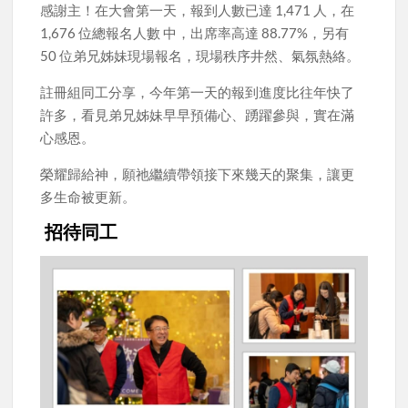
感謝主！在大會第一天，報到人數已達 1,471 人，在
1,676 位總報名人數 中，出席率高達 88.77%，另有
50 位弟兄姊妹現場報名，現場秩序井然、氣氛熱絡。
註冊組同工分享，今年第一天的報到進度比往年快了
許多，看見弟兄姊妹早早預備心、踴躍參與，實在滿
心感恩。
榮耀歸給神，願祂繼續帶領接下來幾天的聚集，讓更
多生命被更新。
招待同工