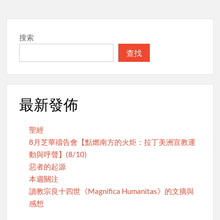
navigation
搜索
查找
最新發佈
聖經
8月芝華禱告會【點燃南方的火炬：拉丁美洲宣教運
動與呼聲】(8/10)
惡者的起源
本週關注
讀教宗良十四世《Magnifica Humanitas》的文摘與
感想