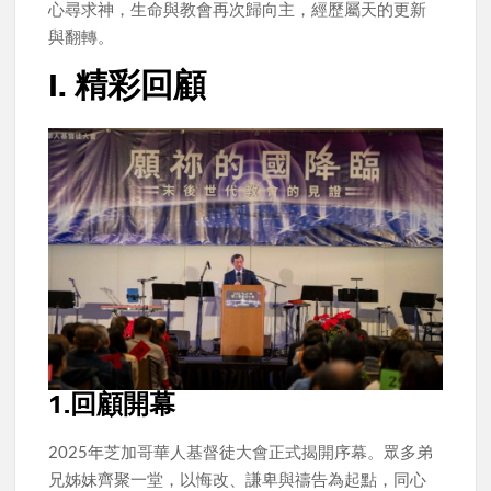
心尋求神，生命與教會再次歸向主，經歷屬天的更新
與翻轉。
I. 精彩回顧
1.回顧開幕
2025年芝加哥華人基督徒大會正式揭開序幕。眾多弟
兄姊妹齊聚一堂，以悔改、謙卑與禱告為起點，同心