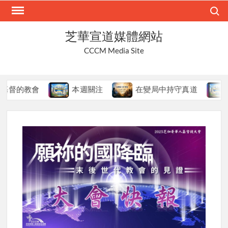
Skip
Search
to
content
芝華宣道媒體網站
CCCM Media Site
本週關注
在變局中持守真道
本週關注