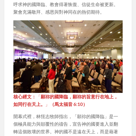
呼求神的國降臨、教會得著恢復、信徒生命被更新。
聚會充滿敬拜、感恩與對神同在的熱切期待。
核心經文：
「
願祢的國降臨，願祢的旨意行在地上，
如同行在天上。
」
（馬太福音 6:10）
開幕式裡，林恆志牧師指出，「願祢的國降臨」是一
個極具能力與顛覆性的禱告，宣告神的國要進入並翻
轉這個敗壞的世界。神的國不是遠在天上，而是藉著