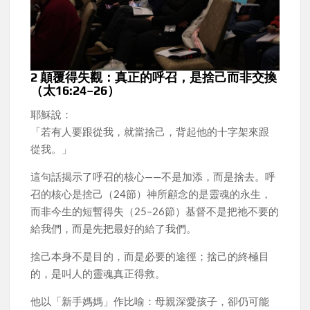
2️ 顛覆得失觀：真正的呼召，是捨己而非交換
（太16:24–26）
耶穌說：
「若有人要跟從我，就當捨己，背起他的十字架來跟
從我。」
這句話揭示了呼召的核心——不是加添，而是捨去。呼
召的核心是捨己（24節）神所顧念的是靈魂的永生，
而非今生的短暫得失（25–26節）基督不是把祂不要的
給我們，而是先把最好的給了我們。
捨己本身不是目的，而是必要的途徑；捨己的終極目
的，是叫人的靈魂真正得救。
他以「新手媽媽」作比喻：母親深愛孩子，卻仍可能