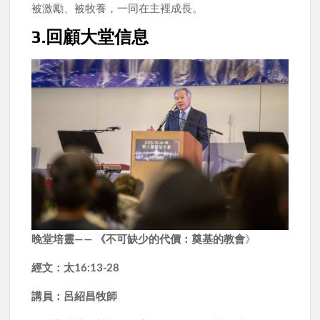
被激勵、被牧養，一同在主裡成長。
3.回顧大堂信息
晚堂培靈—— 《不可缺少的代價：奠基的教會
》
經文：太16:13-28
講員：呂紹昌牧師