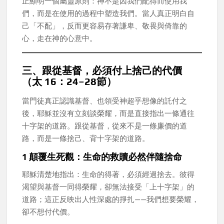
正顯明一個屬靈原則：神不是因我們配得而使用我
們，而是在使用的過程中塑造我們。當人真正明白自
己「不配」，反而更容易存著謙卑、敬畏與倚靠的
心，走在神的心意中。
三、跟從基督，必須付上捨己的代價
（太 16：24–28節）
當門徒真正認識基督、也領受神超乎想像的託付之
後，耶穌並沒有立刻談榮耀，而是直接指出一條通往
十字架的道路。跟從基督，從來不是一條廉價的道
路，而是一條捨己、背十字架的道路。
1️ 顛覆生死觀：生命的救贖必然伴隨捨命
耶穌清楚地指出：生命的得著，必須經過捨去。彼得
渴望與基督一同得榮耀，卻無法接受「上十字架」的
道路；這正反映出人性深處的掙扎——我們想要榮耀，
卻不想付代價。