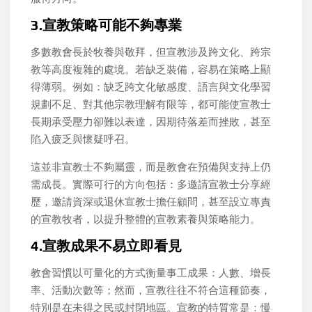
3.宣教策略可能不夠專業
多數教會長於牧養與敬拜，但宣教涉及跨文化、跨宗
教等高度複雜的處境。若缺乏裝備，容易在策略上顯
得薄弱。例如：缺乏跨文化敏感度、語言與文化學習
規劃不足、對其他宗教理解有限等，都可能使宣教士
長期承受壓力卻難以表達，因期待落差而挫敗，甚至
陷入疲乏與懷疑呼召。
這並非宣教士不夠屬靈，而是教會在預備與支持上仍
需成長。實際可行的方向包括：多邀請宣教士分享經
歷，邀請資深或退休宣教士擔任顧問，甚至設立專責
的宣教牧者，以提升整體的宣教素養與策略能力。
4.宣教成果不易立即看見
教會習慣以可量化的方式衡量事工成果：人數、增長
率、活動次數等；然而，宣教往往不符合這種節奏，
特別是在未得之民或封閉地區。宣教的特質常是：慢