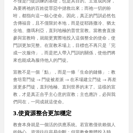
不僅是門徒訓練的基礎，也是其目的。主道成肉身，
為要將祂的百姓從罪惡中拯救出來；而祂一切的吩
咐，都指向這一核心使命。因此，真正的門訓必然包
含傳福音，且不僅限於本地，而是從耶路撒冷、猶太
全地、撒瑪利亞，直到地極的普世宣教。當教會直接
參與宣教時，就能更實際地投入這個整全的使命，使
門訓更加完整。在宣教禾場上，目標也不再只是「完
成一次服侍」，而是把人帶入門訓的關係，使他們將
來也能成為服侍他人的門徒。
宣教不是一個「點」，而是一條「生命的鏈條」：教
會培育門徒 → 門徒被差派 → 在禾場建立門徒 → 再差
派更多門徒，直到地極、直到世界的末了。這樣的宣
教，才是真正合乎主心意的宣教；主也應許，必與我
們同在，一同成就這使命。
3.使資源整合更加穩定
教會本身就是一個活的供應系統。若宣教僅依賴個人
的熱心，資源往往容易中斷；但當教會整體投入時，