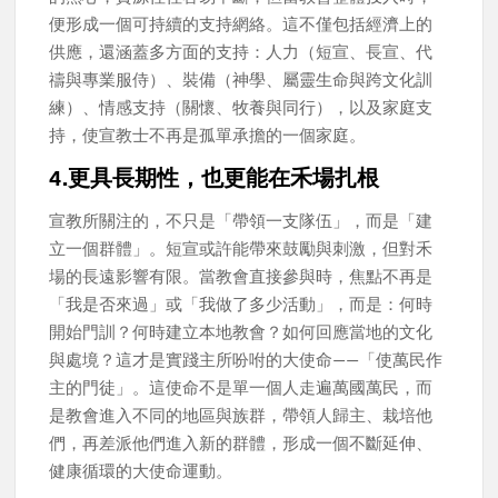
便形成一個可持續的支持網絡。這不僅包括經濟上的
供應，還涵蓋多方面的支持：人力（短宣、長宣、代
禱與專業服侍）、裝備（神學、屬靈生命與跨文化訓
練）、情感支持（關懷、牧養與同行），以及家庭支
持，使宣教士不再是孤單承擔的一個家庭。
4.更具長期性，也更能在禾場扎根
宣教所關注的，不只是「帶領一支隊伍」，而是「建
立一個群體」。短宣或許能帶來鼓勵與刺激，但對禾
場的長遠影響有限。當教會直接參與時，焦點不再是
「我是否來過」或「我做了多少活動」，而是：何時
開始門訓？何時建立本地教會？如何回應當地的文化
與處境？這才是實踐主所吩咐的大使命——「使萬民作
主的門徒」。這使命不是單一個人走遍萬國萬民，而
是教會進入不同的地區與族群，帶領人歸主、栽培他
們，再差派他們進入新的群體，形成一個不斷延伸、
健康循環的大使命運動。