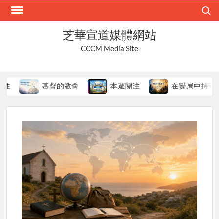
Skip
Search
to
content
芝華宣道媒體網站
CCCM Media Site
基督的教會
本週關注
在變局中持守真道