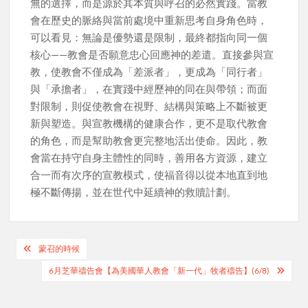
無的選擇，而是源於其本質與呼召的必然實踐。當教
會在歷史的脈絡與當前處境中重新思考自身角色時，
可以看見：無論是優勢還是限制，最終都指向同一個
核心——教會是否願意忠心回應神的差遣。直接參與宣
教，使教會不僅成為「差派者」，更成為「同行者」
與「承擔者」，在實踐中經歷神的同在與帶領；而面
對限制，則促使教會在視野、結構與策略上不斷被更
新與塑造。與宣教機構的健康合作，更不是取代教會
的角色，而是幫助教會更完整地活出使命。因此，教
會當在持守自身主體性的同時，善用各方資源，建立
合一而有次序的宣教模式，使福音得以從本地直到地
極不斷傳揚，並在世代中延續神的救贖計劃。
Post
蒙召的時候
navigation
6月芝華禱告會【為美國華人教會「新一代」牧者禱告】(6/8)