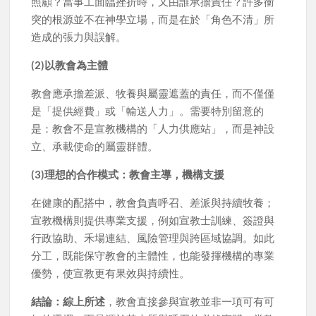
照顧？當事工面臨挫折時，又由誰承擔責任？許多衝
突的根源並不在神學立場，而是在於「角色不清」所
造成的張力與誤解。
(2)以教會為主體
教會應承擔差派、牧養與屬靈遮蓋的責任，而不僅僅
是「提供經費」或「輸送人力」。需要特別留意的
是：教會不是宣教機構的「人力供應站」，而是神設
立、承載使命的屬靈群體。
(3)理想的合作模式：教會主導，機構支援
在健康的配搭中，教會負責呼召、差派與持續牧養；
宣教機構則提供專業支援，例如宣教士訓練、簽證與
行政協助、禾場連結、風險管理與跨區域協調。如此
分工，既能保守教會的主體性，也能發揮機構的專業
優勢，使宣教更有果效與持續性。
結論：
綜上所述
，教會直接參與宣教並非一項可有可