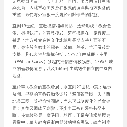
新教教會亟需在「向上」與「向內」兩方面進行重建
與更新，因此重心主要放在教義的復興與地方教會的
重整，致使海外宣教一度處於相對停滯的狀態。
直到18世紀，宣教機構相繼興起，逐漸形成「教會差
派、機構執行」的宣教模式。這些機構在一定程度上
補足了地方教會在跨文化訓練與長期支持方面的不
足，專注於宣教士的招募、裝備、差派、管理及後勤
支援。具代表性的機構包括：1792年由威廉・克里
（William Carey）發起的浸信會傳教協會、1795年成
立的倫敦傳道會，以及1865年由戴德生創立的中國內
地會。
至於華人教會的宣教發展，則直到20世紀中葉才逐步
展開。早期的宣教行動多源於「遍傳福音團」與「西
北靈工團」等福音性團隊，尚未形成制度化的差會架
構；其後又因政局劇變，不少事工被迫遷移甚至中
斷，使宣教發展一度受阻。然而，正是在這樣的歷史
震盪中，華人教會逐漸由鬆散的福音團隊，轉向制度