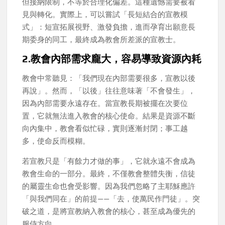
但接納限制，不等於合理化偏差。這種遺憾需要被看
見與轉化。實際上，可以嘗試「長短結合的宣教模
式」：短宣拓展視野、激發負擔，進而孕育出願意長
期委身的同工，最終成為教會所差派的宣教士。
2.教會內部需求龐大，容易導致資源內耗
教會中常聽見：「我們現在內部需要很多，宣教以後
再說」。然而，「以後」往往意味著「不會發生」，
因為內部需要永遠存在。當宣教長期被擺在次要位
置，它就無法進入教會的核心使命。結果是資源不斷
向內集中，教會看似忙碌，實則逐漸封閉；事工越
多，使命反而模糊。
若宣教只是「有餘力才做的事」，它就永遠不會成為
教會生命的一部分。最終，不僅教會整體失衡，信徒
的屬靈生命也會受影響。因為我們忽略了主耶穌應許
「與我們同在」的前提——「去，使萬民作門徒」。突
破之道，是將宣教納入教會的核心，甚至成為優先的
服侍方向。