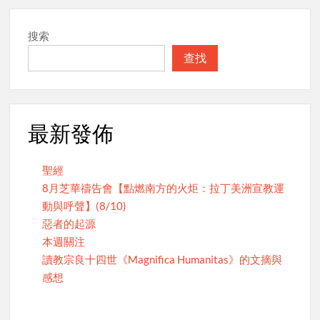
搜索
查找
最新發佈
聖經
8月芝華禱告會【點燃南方的火炬：拉丁美洲宣教運
動與呼聲】(8/10)
惡者的起源
本週關注
讀教宗良十四世《Magnifica Humanitas》的文摘與
感想