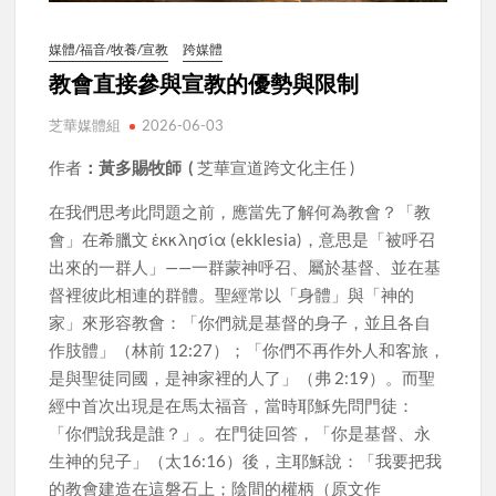
媒體/福音/牧養/宣教
跨媒體
教會直接參與宣教的優勢與限制
芝華媒體組
2026-06-03
作者
：黃多賜牧師 (
芝華宣道跨文化主任 )
在我們思考此問題之前，應當先了解何為教會？「教
會」在希臘文 ἐκκλησία (ekklesia)，意思是「被呼召
出來的一群人」——一群蒙神呼召、屬於基督、並在基
督裡彼此相連的群體。聖經常以「身體」與「神的
家」來形容教會：「你們就是基督的身子，並且各自
作肢體」（林前 12:27）；「你們不再作外人和客旅，
是與聖徒同國，是神家裡的人了」（弗 2:19）。而聖
經中首次出現是在馬太福音，當時耶穌先問門徒：
「你們說我是誰？」。在門徒回答，「你是基督、永
生神的兒子」（太16:16）後，主耶穌說：「我要把我
的教會建造在這磐石上；陰間的權柄（原文作