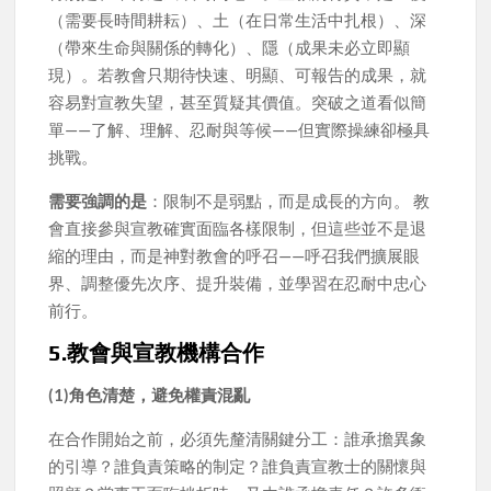
（需要長時間耕耘）、土（在日常生活中扎根）、深
（帶來生命與關係的轉化）、隱（成果未必立即顯
現）。若教會只期待快速、明顯、可報告的成果，就
容易對宣教失望，甚至質疑其價值。突破之道看似簡
單——了解、理解、忍耐與等候——但實際操練卻極具
挑戰。
需要強調的是
：限制不是弱點，而是成長的方向。 教
會直接參與宣教確實面臨各樣限制，但這些並不是退
縮的理由，而是神對教會的呼召——呼召我們擴展眼
界、調整優先次序、提升裝備，並學習在忍耐中忠心
前行。
5.教會與宣教機構合作
(1)角色清楚，避免權責混亂
在合作開始之前，必須先釐清關鍵分工：誰承擔異象
的引導？誰負責策略的制定？誰負責宣教士的關懷與