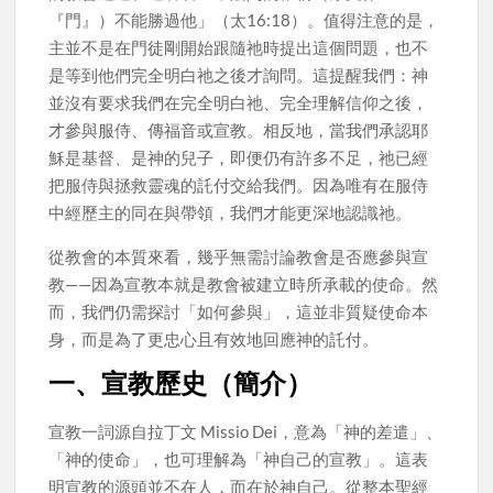
『門』）不能勝過他」（太16:18）。值得注意的是，
主並不是在門徒剛開始跟隨祂時提出這個問題，也不
是等到他們完全明白祂之後才詢問。這提醒我們：神
並沒有要求我們在完全明白祂、完全理解信仰之後，
才參與服侍、傳福音或宣教。相反地，當我們承認耶
穌是基督、是神的兒子，即便仍有許多不足，祂已經
把服侍與拯救靈魂的託付交給我們。因為唯有在服侍
中經歷主的同在與帶領，我們才能更深地認識祂。
從教會的本質來看，幾乎無需討論教會是否應參與宣
教——因為宣教本就是教會被建立時所承載的使命。然
而，我們仍需探討「如何參與」，這並非質疑使命本
身，而是為了更忠心且有效地回應神的託付。
一、宣教歷史（簡介）
宣教一詞源自拉丁文 Missio Dei，意為「神的差遣」、
「神的使命」，也可理解為「神自己的宣教」。這表
明宣教的源頭並不在人，而在於神自己。從整本聖經