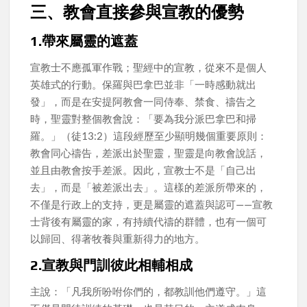
三、教會直接參與宣教的優勢
1.帶來屬靈的遮蓋
宣教士不應孤軍作戰；聖經中的宣教，從來不是個人
英雄式的行動。保羅與巴拿巴並非「一時感動就出
發」，而是在安提阿教會一同侍奉、禁食、禱告之
時，聖靈對整個教會說：「要為我分派巴拿巴和掃
羅。」（徒13:2）這段經歷至少顯明幾個重要原則：
教會同心禱告，差派出於聖靈，聖靈是向教會說話，
並且由教會按手差派。因此，宣教士不是「自己出
去」，而是「被差派出去」。這樣的差派所帶來的，
不僅是行政上的支持，更是屬靈的遮蓋與認可——宣教
士背後有屬靈的家，有持續代禱的群體，也有一個可
以歸回、得著牧養與重新得力的地方。
2.宣教與門訓彼此相輔相成
主說：「凡我所吩咐你們的，都教訓他們遵守。」這