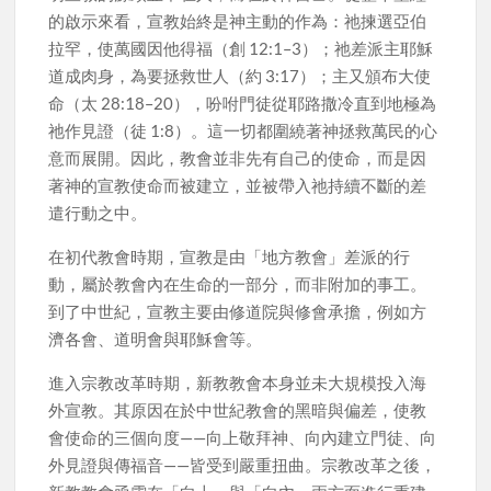
的啟示來看，宣教始終是神主動的作為：祂揀選亞伯
拉罕，使萬國因他得福（創 12:1–3）；祂差派主耶穌
道成肉身，為要拯救世人（約 3:17）；主又頒布大使
命（太 28:18–20），吩咐門徒從耶路撒冷直到地極為
祂作見證（徒 1:8）。這一切都圍繞著神拯救萬民的心
意而展開。因此，教會並非先有自己的使命，而是因
著神的宣教使命而被建立，並被帶入祂持續不斷的差
遣行動之中。
在初代教會時期，宣教是由「地方教會」差派的行
動，屬於教會內在生命的一部分，而非附加的事工。
到了中世紀，宣教主要由修道院與修會承擔，例如方
濟各會、道明會與耶穌會等。
進入宗教改革時期，新教教會本身並未大規模投入海
外宣教。其原因在於中世紀教會的黑暗與偏差，使教
會使命的三個向度——向上敬拜神、向內建立門徒、向
外見證與傳福音——皆受到嚴重扭曲。宗教改革之後，