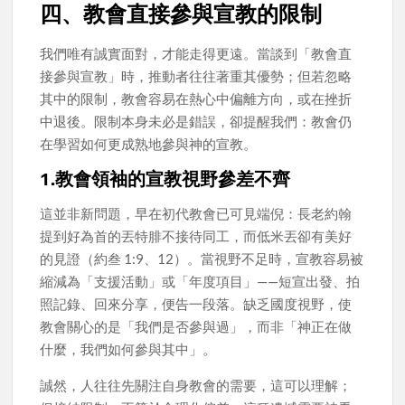
四、教會直接參與宣教的限制
我們唯有誠實面對，才能走得更遠。當談到「教會直
接參與宣教」時，推動者往往著重其優勢；但若忽略
其中的限制，教會容易在熱心中偏離方向，或在挫折
中退後。限制本身未必是錯誤，卻提醒我們：教會仍
在學習如何更成熟地參與神的宣教。
1.教會領袖的宣教視野參差不齊
這並非新問題，早在初代教會已可見端倪：長老約翰
提到好為首的丟特腓不接待同工，而低米丟卻有美好
的見證（約叁 1:9、12）。當視野不足時，宣教容易被
縮減為「支援活動」或「年度項目」——短宣出發、拍
照記錄、回來分享，便告一段落。缺乏國度視野，使
教會關心的是「我們是否參與過」，而非「神正在做
什麼，我們如何參與其中」。
誠然，人往往先關注自身教會的需要，這可以理解；