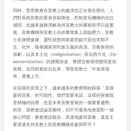
同時，普世教會在宣教上的處境也正在發生變化：人
們對長期宣教的委身意願降低，對制度化機構的信任
減弱，也越來越難理解為何宣教士的審核程序日益繁
複。宣教機構與宣教士在經費籌集上面臨壓力，宣教
士在身體健康、靈性狀態與家庭照顧方面也常顯不
足。此外，隨著國家與民族主義的高漲、宗教衝突的
加劇，以及本土化（Indigenization）與去西方化（De-
westernization）的挑戰加速，整體宣教環境變得更加
複雜。這些因素綜合起來，導致宣教士「中途退場
率」逐漸上升。
在這樣的背景之下，越來越多的教會開始探索「直接
參與宣教」的可能性。我們需要承認，這樣的探索既
是積極的回應，也是未來宣教發展的一個重要趨勢。
然而，當教會談論宣教時，仍不可避免地會面對一個
核心問題：教會應該親自、直接地參與宣教，還是主
要透過支持宣教士與宣教機構來參與即可？