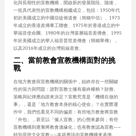
化與長期性的宣教機構，開啟新的發展階段。隨後，
一批具代表性的宣教機構相繼成立，包括：1950年代
初於美國成立的中國信徒佈道會（簡稱中信）、1973
年成立的香港差傳事工聯會、1975年於香港成立的中
華福音使命團、1980年的台灣基層福音差傳會、1995
年於美國成立的華人福音普世差傳會（簡稱華傳），
以及2016年成立的台灣前線差會。
二、當前教會宣教機構面對的挑
戰
在地方教會與宣教機構的關係中，始終存在一些關鍵
性的張力與問題：誰對宣教士擁有最終權柄？財務、
策略與紀律應由誰來決定？宣教究竟是「機構在做的
事」，還是「地方教會本身的核心使命」？在實際運
作中，我們也看見不同的偏差：有些地方教會將宣教
「外包」，甚至以「僱人宣教」的心態來參與；有些
宣教機構則逐漸將教會邊緣化；也有教會認為宣教——
特別是跨文化宣教——本就應該由宣教機構來承擔。