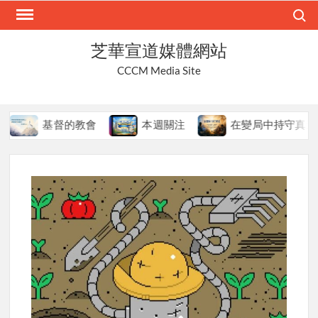
Skip
Search
to
content
芝華宣道媒體網站
CCCM Media Site
督的教會
本週關注
在變局中持守真道
本