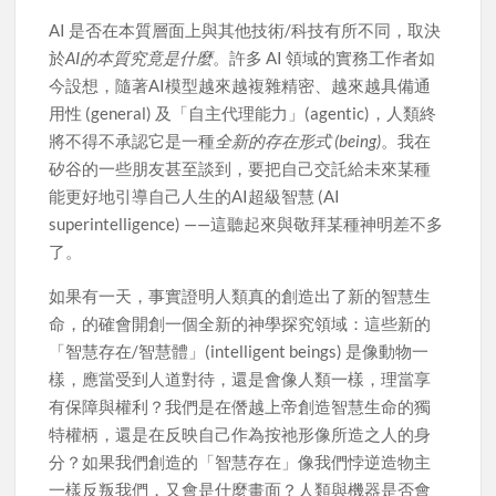
AI 是否在本質層面上與其他技術/科技有所不同，取決
於
AI的本質究竟是什麼
。許多 AI 領域的實務工作者如
今設想，隨著AI模型越來越複雜精密、越來越具備通
用性 (general) 及「自主代理能力」(agentic)，人類終
將不得不承認它是一種
全新的存在形式 (being)
。我在
矽谷的一些朋友甚至談到，要把自己交託給未來某種
能更好地引導自己人生的AI超級智慧 (AI
superintelligence) ——這聽起來與敬拜某種神明差不多
了。
如果有一天，事實證明人類真的創造出了新的智慧生
命，的確會開創一個全新的神學探究領域：這些新的
「智慧存在/智慧體」(intelligent beings) 是像動物一
樣，應當受到人道對待，還是會像人類一樣，理當享
有保障與權利？我們是在僭越上帝創造智慧生命的獨
特權柄，還是在反映自己作為按祂形像所造之人的身
分？如果我們創造的「智慧存在」像我們悖逆造物主
一樣反叛我們，又會是什麼畫面？人類與機器是否會