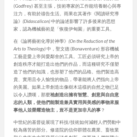
(Godfrey) 甚至主張，技術專家的工作能培養耐心與專
注力，有助於禱告生活。雨果在其著作《閱讀研究導
論》
(Didascalicon)
中的論述影響了許多後來的思想
家，認為機械藝術是「恢復伊甸園」的重要工具。
在《論將藝術化導於神學》
(On the Reduction of the
Arts to Theology)
中，聖文德 (Bonaventure) 形容機械
工藝是愛上帝與愛鄰舍的工具。工匠必須研究上帝的
創造秩序才能打造出他們的作品，而這種研究不僅塑
造了他們的知識，也形塑了他們的品格。他們製造高
貴、實用且令人愉悅的物品，帶著能將人們指向上帝
的美麗。如果上帝創造出像樹木這樣的自然之物已足
以令人讚嘆，那麼
祂創造出擁有智慧、創意與自由意
志的人類，使他們能製造兼具實用與美感的事物來服
事他人並榮耀造物主，豈不是更加非凡的事
？
中世紀的基督徒展現了科技/技術如何減輕人們勞動中
較為痛苦的部分。修道院的信仰群體在農業、畜牧業