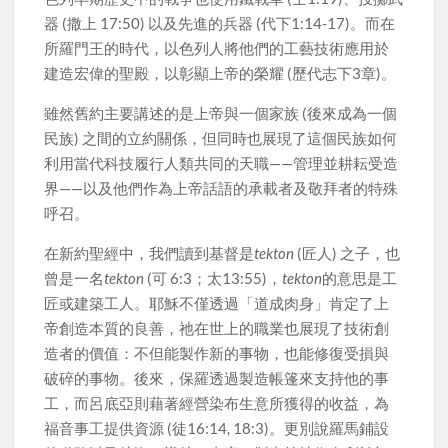
器 (撒上 17:50) 以及先進的兵器 (代下1:14-17)。而在
所羅門王的時代，以色列人將他們的工藝技術應用於
建造宏偉的聖殿，以彰顯上帝的榮耀 (歷代志下3章)。
雖然舊約主要講述的是上帝與一個家族 (後來成為一個
民族) 之間的立約關係，但同時也展現了這個民族如何
利用當代科技履行人類共同的天職——管理並耕耘受造
界——以及他們作為上帝話語的承載者及敬拜者的特殊
呼召。
在新約聖經中，我們讀到基督是
tekton
(匠人) 之子，也
曾是一名
tekton
(可 6:3；太13:55)，
tekton
的意思是工
匠或建築工人。耶穌不僅透過「道成肉身」肯定了上
帝創造本質的良善，祂在世上的職業也展現了技術創
造者的價值：不但能製作新的事物，也能修復受損與
破碎的事物。後來，保羅透過製造帳篷來支持他的事
工，而呂底亞則藉著經營染布生意所獲得的收益，為
福音事工提供資源 (徒16:14, 18:3)。更別說羅馬鋪設