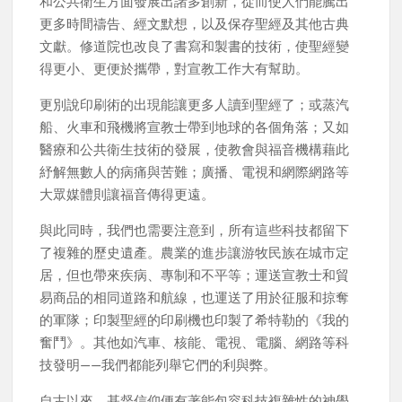
和公共衛生方面發展出諸多創新，從而使人們能騰出
更多時間禱告、經文默想，以及保存聖經及其他古典
文獻。修道院也改良了書寫和製書的技術，使聖經變
得更小、更便於攜帶，對宣教工作大有幫助。
更別說印刷術的出現能讓更多人讀到聖經了；或蒸汽
船、火車和飛機將宣教士帶到地球的各個角落；又如
醫療和公共衛生技術的發展，使教會與福音機構藉此
紓解無數人的病痛與苦難；廣播、電視和網際網路等
大眾媒體則讓福音傳得更遠。
與此同時，我們也需要注意到，所有這些科技都留下
了複雜的歷史遺產。農業的進步讓游牧民族在城市定
居，但也帶來疾病、專制和不平等；運送宣教士和貿
易商品的相同道路和航線，也運送了用於征服和掠奪
的軍隊；印製聖經的印刷機也印製了希特勒的《我的
奮鬥》。其他如汽車、核能、電視、電腦、網路等科
技發明——我們都能列舉它們的利與弊。
自古以來，基督信仰便有著能包容科技複雜性的神學