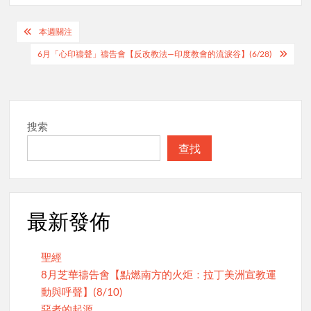
Post
本週關注
navigation
6月「心印禱聲」禱告會【反改教法—印度教會的流淚谷】(6/28)
搜索
查找
最新發佈
聖經
8月芝華禱告會【點燃南方的火炬：拉丁美洲宣教運
動與呼聲】(8/10)
惡者的起源