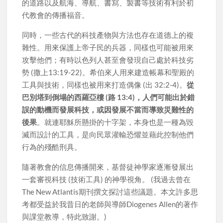
的道路以及航海、導航、書寫、製書等技術有利於初
代教會的傳播福音。
同時，一些古代的科技產物與方法也存在道德上的複
雜性。用來保護上帝子民的兵器，同樣也可能被用來
攻擊他們；有時以色列人甚至會發現自己處於科技劣
勢 (撒上13:19-22)。希伯來人用來建造帳幕和聖殿的
工具與技術，同樣也被用來打造偶像 (出 32:2-4)。
從
巴別塔到倒塌的西羅亞樓 (路 13:4)，人們可能出於錯
誤的動機而發展科技，或因發展不當而導致災難性的
後果
。就連耶穌所懸掛的十字架，本身也是一種為毀
滅而設計的工具，是向民眾灌輸恐懼並藉此控制他們
行為的殘酷刑具。
隨著教會的信息傳播開來，基督徒神學家逐漸發展出
一套審視科技 (技術工具) 的神學視角。 (我過去曾在
The New Atlantis期刊撰文探討這些議題。本文許多思
考都受益於我昔日的老師與導師Diogenes Allen的著作
與課堂教導，特此致謝。)