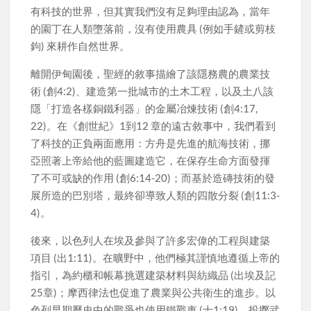
有科技的世界，但其實我們沒有足夠理由認為，當年
的園丁在人類墮落前，沒有使用農具 (例如手鏟或剪枝
鉤) 來耕作自然世界。
離開伊甸園後，聖經的敘事描繪了該隱務農的農業技
術 (創4:2)、建造第一批城市的土木工程，以及土八該
隱「打造各樣銅鐵利器」的金屬冶煉技術 (創4:17,
22)。在《創世紀》1到12 章的遠古敘事中，我們看到
了科技的正負兩面應用：方舟是先進的航海技術，挪
亞照著上帝給他的藍圖建造它，在保存生命方面發揮
了不可或缺的作用 (創6:14-20)；而基於造磚技術的發
展所造的巴別塔，最終卻導致人類的四散分裂 (創11:3-
4)。
後來，以色列人在埃及參與了許多宏偉的工程與建築
項目 (出1:11)。在曠野中，他們極其謹慎地遵循上帝的
指引，為約櫃和帳幕挑選建築材料與紡織品 (出埃及記
25章)；摩西律法也促進了農業與公共衛生的進步。以
色列早期歷史中的戰爭也使用鐵戰車 (士1:19)、投擲武