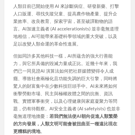
人類目前已開始使用 AI 來診斷病症、研發新藥、打擊
人口販運、尋找失蹤兒童、提高農作物產量、提升企
業效率、改良教育、探索宇宙，甚至破譯動物的語
言。AI加速主義者 (AI accelerationists) 並非毫無道理
地相信，AI可能帶來基礎科學領域的重大突破，以及
足以改變人類命運的革命性進展。
但如同許多其他科技一樣，AI所蘊含的強大行善能
力，與它所具備的毀滅力量成正比。近幾十年來，我
們已一同見證AI 演算法如何把社群媒體變得令人成
癮、導致社會兩極化且功能失調的巨大引擎，同時將
驚人的財富集中在少數科技巨頭手中。AI未來將如何
衝擊勞動市場、民主與極權政體之間的抗衡、資訊
戰、實體軍事衝突，以及心理健康與家庭凝聚力等問
題，仍有待觀察。AI安全主義者 (AI safetyists) 也並非
毫無道理地擔憂：
若我們無法使AI朝向促進人類繁榮
的方向發展，人類文明可能會被扭曲至一種遠比現在
更糟糕的境地
。