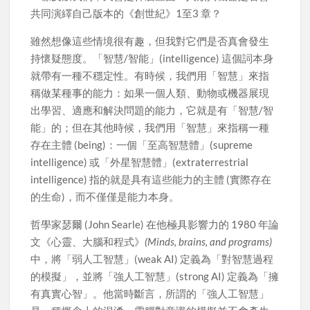
共同演繹自己版本的《創世紀》1至3 章？
雖然想像這些情境很有趣，但我對它們是否真會發生
持懷疑態度。「智慧/智能」(intelligence) 這個詞本身
就帶有一種不穩定性。有時候，我們用「智慧」來指
稱做某種事的能力：如果一個人類、動物或機器展現
出學習、適應和解決問題的能力，它就是有「智慧/智
能」的；但在其他時候，我們用「智慧」來指稱一種
存在主體 (being)：一個「至高智慧體」(supreme
intelligence) 或「外星智慧體」(extraterrestrial
intelligence) 指的就是具有這些能力的主體 (實際存在
的生命)，而不僅僅是能力本身。
哲學家瑟爾 (John Searle) 在他極具影響力的 1980 年論
文《心靈、大腦和程式》
(Minds, brains, and programs)
中，將「弱人工智慧」(weak AI) 定義為「對智慧過程
的模擬」，並將「強人工智慧」(strong AI) 定義為「擁
有真實心智」。他當時斷言，所謂的「強人工智慧」