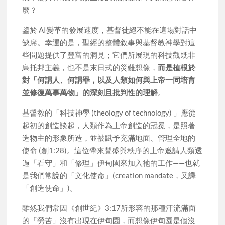
麼？
鑒於 AI變革的發展速度，基督徒絕不能在這場對話中
缺席。幸運的是，聖經的整體敘事與基督教神學對這
些問題提供了豐富的洞見；它們所展現的科技觀既非
烏托邦主義，也不是末日式的災難想像，
而是植根於
對「何謂人、何謂罪，以及人類如何與上帝一同培育
並修復萬事萬物」的深刻且批判性的理解
。
基督教的「科技神學 (theology of technology) 」應從
起初的創造談起，人類作為上帝創造的冠冕，是照著
造物主的形象所造，並被賦予充滿地面、管理全地的
使命 (創1:28)。這位帶來豐盛與秩序的上帝邀請人類透
過「看守」和「修理」伊甸園來加入祂的工作——也就
是我們常說的「文化使命」(creation mandate，又譯
「創造使命」)。
雖然我們常因《創世紀》3:17所形容的那種汗流滿面
的「勞苦」沒有出現在伊甸園，而想像伊甸園是個沒