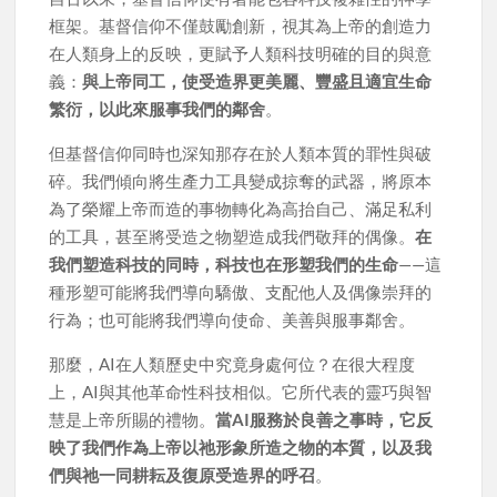
框架。基督信仰不僅鼓勵創新，視其為上帝的創造力
在人類身上的反映，更賦予人類科技明確的目的與意
義：
與上帝同工，使受造界更美麗、豐盛且適宜生命
繁衍，以此來服事我們的鄰舍
。
但基督信仰同時也深知那存在於人類本質的罪性與破
碎。我們傾向將生產力工具變成掠奪的武器，將原本
為了榮耀上帝而造的事物轉化為高抬自己、滿足私利
的工具，甚至將受造之物塑造成我們敬拜的偶像。
在
我們塑造科技的同時，科技也在形塑我們的生命
——這
種形塑可能將我們導向驕傲、支配他人及偶像崇拜的
行為；也可能將我們導向使命、美善與服事鄰舍。
那麼，AI在人類歷史中究竟身處何位？在很大程度
上，AI與其他革命性科技相似。它所代表的靈巧與智
慧是上帝所賜的禮物。
當AI服務於良善之事時，它反
映了我們作為上帝以祂形象所造之物的本質，以及我
們與祂一同耕耘及復原受造界的呼召
。