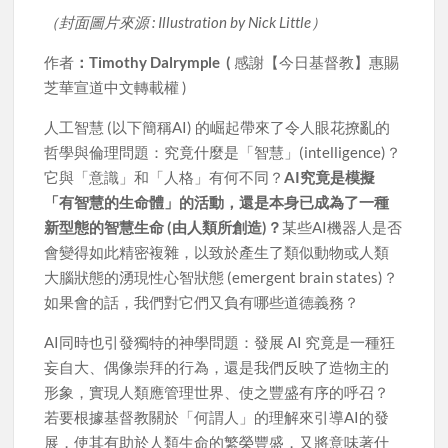
（封面圖片來源 : Illustration by Nick Little）
作者
：Timothy Dalrymple (
感謝【今日基督教】惠賜
芝華宣道中文轉載權 )
人工智慧 (以下簡稱AI) 的崛起帶來了令人眼花撩亂的
哲學與倫理問題：究竟什麼是「智慧」(intelligence)？
它與「意識」和「人格」有何不同？
AI究竟是模擬
「有智慧的生命體」的活動，還是本身已成為了一種
新型態的智慧生命 (由人類所創造)？
某些AI機器人是否
會變得如此精密複雜，以致於產生了類似動物或人類
大腦狀態的湧現性心智狀態 (emergent brain states)？
如果會的話，我們對它們又負有哪些道德義務？
AI同時也引發獨特的神學問題：發展 AI 究竟是一種狂
妄自大、偶像崇拜的行為，還是我們反映了造物主的
形象，實現人類應管理世界、使之豐盛有序的呼召？
若要根據基督教關於「何謂人」的理解來引導AI的發
展，使其有助於人類生命的繁榮豐盛，又將意味著什