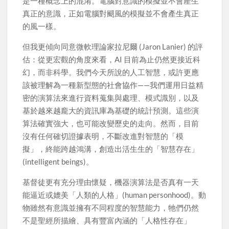
是一種概念上的混淆。電腦對意識的模擬並不會產生
真正的意識，正如電腦對颶風的模擬並不會產生真正
的風一樣。
但我更傾向同意微軟理論家拉尼爾 (Jaron Lanier) 的評
估：從更宏觀的角度來看，AI 目前為止仍然更接近科
幻，而非科學。我們今天所說的人工智慧，或許更應
該被理解為一種新型態的社會協作——我們運用日益精
密的演算法來進行資料蒐集與處理、模式識別，以及
基於越來越龐大的資訊庫為基礎的統計預測。這些演
算法確實強大，也可能改變歷史的走向。然而，目前
沒有任何確切證據表明，不斷改進對智慧的「模
擬」，終能跨越鴻溝，創造出活生生的「智慧存在」
(intelligent beings)。
基督徒更有充分理由懷疑，機器演算法是否真有一天
能逼近或媲美「人類的人格」(human personhood)。動
物雖然有意識並擁有不同程度的智慧能力，牠們仍然
不是聖經所描繪、具有豐富內涵的「人格性存在」