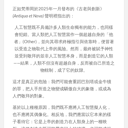
正如梵蒂岡於2025年一月發布的《古老與創新》
(Antiqua et Nova)
聲明裡指出的：
人工智慧既不具備許多人類生命獨有的能力，也同樣
會犯錯。當人類把人工智慧當作一個超越自身的「他
者」(Other)，並向其尋求終極指引與依靠時，便冒著
以受造之物取代上帝的風險。然而，最終被賦予神性
並受到敬拜的並非人工智慧本身，而是創造它的人類
——結果，人類不但沒有超越自身，反而被自己所造之
物轄制，成了它的奴隸。
這才是真正的危險：我們可能會重蹈巴別塔或金牛犢
的罪，把人手所造之物變成驕傲自大的象徵，或成為
人們敬拜的對象。
基於以上種種原因，我們既不應將人工智慧擬人化，
也不應將其偶像化。相反地，我們應當以它本來的樣
子看待它：它是上帝的創造力在人類身上的一種映