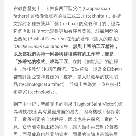
在教會歷史上，卡帕多西亞聖父們 (Cappadocian
fathers) 曾牧養會眾裡的技工或工匠 (tekhnîtai)，並撰
文探討各種技藝與工藝 (tekhnai) 的意義和目的，認為
它們有助於使大地變得更加有序且美麗。該撒利亞的
巴西流 (Basil of Caesarea) 在他的著作《論人的處境》
(On the Human Condition)
中，
談到上帝的工匠精神，
以及當我們與祂一同參與修復萬有的工作時，便是
「按著祂的樣式」成為工匠
。在對《創世紀》的註釋
中，許多教父 (包括巴西流、安波羅修，以及金口約翰)
都曾評論亞當和夏娃的「皮衣」是人類最早的技術製
品 (technological artifact)，並稱上帝為第一位科技/技
術專家 (technologist)。
到了中世紀，聖維克多的雨果 (Hugh of Saint Victor) 認
為科技/技術具有屬靈層面的潛力。因為機械工藝探索
了上帝所制定的自然秩序，因此也是在探究上帝的心
意。它們能恢復正確的秩序，讓人類不再受制於自然
界，而是成為自然界的管家。雨果的追隨者高德弗里