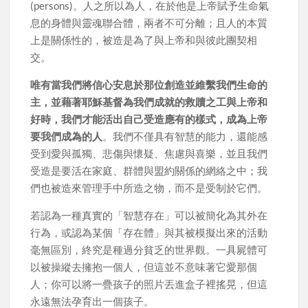
(persons)。人之所以為人，在於他是上帝賦予生命氣
息的身體與靈魂聯合體，兩者不可分離；且人的本質
上是關係性的，被造是為了與上帝和與彼此團契相
交。
唯有當我們將信心安息於那位創造並維繫我們生命的
主，並藉著耶穌基督為我們成就的救贖之工與上帝和
好時，我們才能活出自己受造應有的樣式，成為上帝
要我們成為的人
。我們不僅具有智慧的能力，還能感
受到愛與孤獨、悲傷與懷疑、焦慮與喜樂，並且我們
受造是要活在家庭、群體與盟約關係的網絡之中；我
們也被造來管理手中所造之物，而不是受制於它們。
若認為一種真實的「智慧存在」可以被簡化為其外在
行為，或認為某個「存在體」與其被模擬出來的活動
毫無區別，終究是種過分貧乏的世界觀。一具屍體可
以被操縱去擁抱一個人，但這並不意味著它愛那個
人；你可以將一疊孩子的照片丟進盒子裡搖晃，但這
永遠無法孕育出一個孩子。