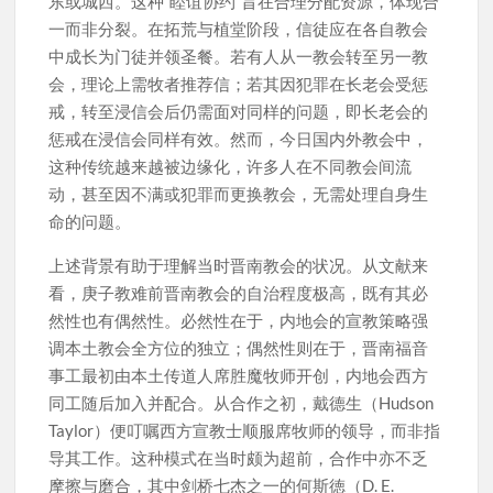
东或城西。这种“睦谊协约”旨在合理分配资源，体现合
一而非分裂。在拓荒与植堂阶段，信徒应在各自教会
中成长为门徒并领圣餐。若有人从一教会转至另一教
会，理论上需牧者推荐信；若其因犯罪在长老会受惩
戒，转至浸信会后仍需面对同样的问题，即长老会的
惩戒在浸信会同样有效。然而，今日国内外教会中，
这种传统越来越被边缘化，许多人在不同教会间流
动，甚至因不满或犯罪而更换教会，无需处理自身生
命的问题。
上述背景有助于理解当时晋南教会的状况。从文献来
看，庚子教难前晋南教会的自治程度极高，既有其必
然性也有偶然性。必然性在于，内地会的宣教策略强
调本土教会全方位的独立；偶然性则在于，晋南福音
事工最初由本土传道人席胜魔牧师开创，内地会西方
同工随后加入并配合。从合作之初，戴德生（Hudson
Taylor）便叮嘱西方宣教士顺服席牧师的领导，而非指
导其工作。这种模式在当时颇为超前，合作中亦不乏
摩擦与磨合，其中剑桥七杰之一的何斯徳（D. E.