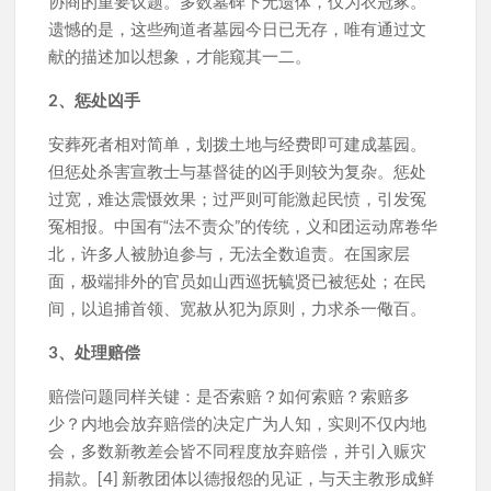
协商的重要议题。多数墓碑下无遗体，仅为衣冠冢。
遗憾的是，这些殉道者墓园今日已无存，唯有通过文
献的描述加以想象，才能窥其一二。
2、惩处凶手
安葬死者相对简单，划拨土地与经费即可建成墓园。
但惩处杀害宣教士与基督徒的凶手则较为复杂。惩处
过宽，难达震慑效果；过严则可能激起民愤，引发冤
冤相报。中国有“法不责众”的传统，义和团运动席卷华
北，许多人被胁迫参与，无法全数追责。在国家层
面，极端排外的官员如山西巡抚毓贤已被惩处；在民
间，以追捕首领、宽赦从犯为原则，力求杀一儆百。
3、处理赔偿
赔偿问题同样关键：是否索赔？如何索赔？索赔多
少？内地会放弃赔偿的决定广为人知，实则不仅内地
会，多数新教差会皆不同程度放弃赔偿，并引入赈灾
捐款。[4] 新教团体以德报怨的见证，与天主教形成鲜