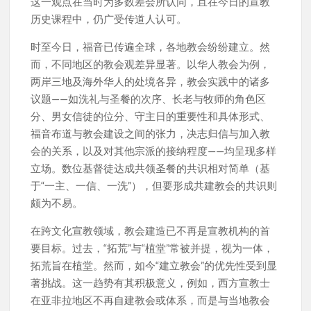
这一观点在当时为多数差会所认同，且在今日的宣教
历史课程中，仍广受传道人认可。
时至今日，福音已传遍全球，各地教会纷纷建立。然
而，不同地区的教会观差异显著。以华人教会为例，
两岸三地及海外华人的处境各异，教会实践中的诸多
议题——如洗礼与圣餐的次序、长老与牧师的角色区
分、男女信徒的位分、守主日的重要性和具体形式、
福音布道与教会建设之间的张力，决志归信与加入教
会的关系，以及对其他宗派的接纳程度——均呈现多样
立场。数位基督徒达成共领圣餐的共识相对简单（基
于“一主、一信、一洗”），但要形成共建教会的共识则
颇为不易。
在跨文化宣教领域，教会建造已不再是宣教机构的首
要目标。过去，“拓荒”与“植堂”常被并提，视为一体，
拓荒旨在植堂。然而，如今“建立教会”的优先性受到显
著挑战。这一趋势有其积极意义，例如，西方宣教士
在亚非拉地区不再自建教会或体系，而是与当地教会