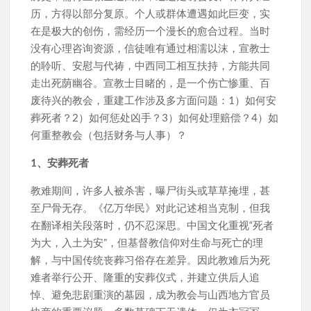
历，方得以部分复原。个人或群体遭遇如此巨变，实
在是极大的创伤，需经历一个漫长的愈合过程。当时
没有心理咨询资源，信徒唯有通过相濡以沫，宣教士
的聆听、安慰与代祷，中西同工相互扶持，方能共同
走出死荫幽谷。宣教士目睹的，是一个伤亡惨重、百
废待兴的教会，重建工作涉及多方面问题：1）如何安
葬死者？2）如何惩处凶手？3）如何处理赔偿？4）如
何重整教会（包括财务与人事）？
1、安葬死者
教难期间，许多人被杀害，曝尸街头或草草掩埋，甚
至尸骨无存。《亿万华民》对此记述相当克制，但我
在翻译相关段落时，仍不忍深思。中国文化重视“死者
为大，入土为安”，但基督教信仰对生命与死亡的理
解，与中国传统丧葬习俗存在差异。因此教难后为死
难者举行公开、隆重的安葬仪式，并建立供后人追
悼、避免悲剧重演的墓园，成为教会与山西地方官员