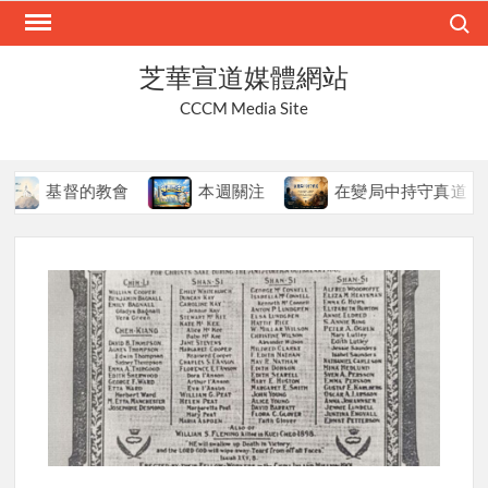
Skip
Search
to
content
芝華宣道媒體網站
CCCM Media Site
教會
本週關注
在變局中持守真道
本週關