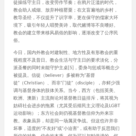
徒操练守主日，改变劳作节奏；在鸦片泛滥的时代，
教会助人戒烟、放弃种植罂粟；在文盲遍地的乡村，
教导圣经，不仅提升了识字率，更在保守的儒家大环
境下，吸引年轻人唱赞美诗，取代赌博等不良嗜好。
教会的建立带来移风易俗的影响，逐渐改变了公序民
俗。
今日，国内外教会对建制性、地方性及有形教会的重
视程度不及昔日。教会生活与守主日的要求淡化，分
派圣餐的同时未能守护主桌[5]，委身与惩戒等概念少
被提及。信徒（believer）多被称为“基督
徒”（Christian）、而非“门徒”（disciple），亦鲜少强
调与基督身体的肢体关系。当今，西方（包括英美、
欧洲、澳新）主流舆论对基督教日益排斥，将其视为
妨碍社会进步的拖累（尤其受后殖民主义理论及LGBT
运动影响）；东方社会则仍视基督教信仰为外来宗
教。表象虽异，却是同一场属灵争战。但这也许并非
坏事，适度的“不友好”或“小迫害”，或有助于反思我们
所信的对象，信念的本质，何为可以与时俱进的，何