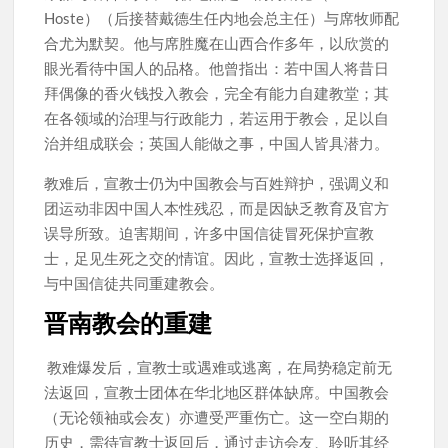
Hoste）（后接替戴德生任内地会总主任）与席牧师配
合尤为默契。他与席胜魔在山西合作多年，以欣赏的
眼光看待中国人的品格。他曾指出：若中国人将昔日
拜偶像的香火钱投入教会，完全有能力自建教堂；其
在各领域的治理与行政能力，若运用于教会，足以自
治并组成联会；英国人能做之事，中国人皆具潜力。
教难后，宣教士仍为中国教会与百姓辩护，强调义和
团运动非因中国人本性残忍，而是因缺乏教育及官方
误导所致。迫害期间，许多中国信徒冒死保护宣教
士，足见生死之交的情谊。因此，宣教士选择返回，
与中国信徒共同重建教会。
晋南教会的重建
教难爆发后，宣教士或遇难或逃离，在局势稳定前无
法返回，宣教士团体在华北地区群体缺席。中国教会
（无论领袖或会友）亦遭受严重伤亡。这一空白期的
历史，需待宣教士返回后，通过走访会友、聆听其经