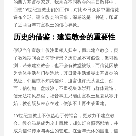
的西方基督徒家庭。我常在不同教会的主日敬拜中，
回想19世纪宣教士们的工作，对比今日众多中国信徒
遍布全球、建立教会的景象，深感这是一神迹，印证
了近两百年前宣教士的信心异象。
历史的借鉴：建造教会的重要性
假设当年宣教士仅注重领人归主，而非建立教会，庚
子教难期间会是何等情景？历史虽不可假设，但可推
测：若未建立教会，也不会有教堂被毁，而信徒因缺
乏集体生活与门徒造就，其日常生活难显出基督徒的
见证，邻里或不知其信仰，迫害也许无从发生。然
而，信徒如一盘散沙，不重视集体崇拜与群体建造，
便无法移风易俗，福音事工只能由宣教士反复从零开
始，教会既从未存在过，便谈不上再生或重建。
19世纪宣教士不仅热心于传福音，更致力于建立教
会。教会虽易成为攻击目标，却如灯台照亮那地，并
成为信仰传承与再生的管道。在全年无休的国度，信