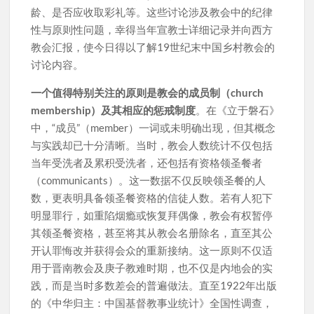
龄、是否应收取彩礼等。这些讨论涉及教会中的纪律
性与原则性问题，幸得当年宣教士详细记录并向西方
教会汇报，使今日得以了解19世纪末中国乡村教会的
讨论内容。
一个值得特别关注的原则是教会的成员制（church
membership）及其相应的惩戒制度
。在《立于磐石》
中，“成员”（member）一词或未明确出现，但其概念
与实践却已十分清晰。当时，教会人数统计不仅包括
当年受洗者及累积受洗者，还包括有资格领圣餐者
（communicants）。这一数据不仅反映领圣餐的人
数，更表明具备领圣餐资格的信徒人数。若有人犯下
明显罪行，如重陷烟瘾或恢复拜偶像，教会有权暂停
其领圣餐资格，甚至将其从教会名册除名，直至其公
开认罪悔改并获得会众的重新接纳。这一原则不仅适
用于晋南教会及庚子教难时期，也不仅是内地会的实
践，而是当时多数差会的普遍做法。直至1922年出版
的《中华归主：中国基督教事业统计》全国性调查，