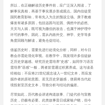
所以，在正确解读历史事件前，应广泛深入阅读，了
解事实真相，再基于事实逐步形成观点。国内信徒受
国民教育影响，常有先入为主的预设立场。庚子教难
爆发有诸多原因，包括远因与近因、偶然中的必然、
天灾与人祸，既可视为撒但的攻击，也属于神护理中
许可的事件。因此，需从内政外交、神学、史学等多
角度回顾与解读，避免仓促结论。
借鉴历史时，需要先进行处境化分析，同样，对今日
教会亦需处境化审视。在教学中，我发现许多信徒缺
乏历史穿越感。研究历史需培养“史感”，如同学习语言
需培养“语感”一般，两者皆需通过积累养成。这与读圣
经相似：不应将21世纪观念读入一世纪文本，而应发
掘作者的原初意图。若无历史穿越感，便易将当代处
境投射至历史文本，导致分析与结论的偏差。
尽管如此，历代教会讲述殉道故事、门徒代价与宣教
历史，仍极有必要。此类故事昔日或家喻户晓，但今