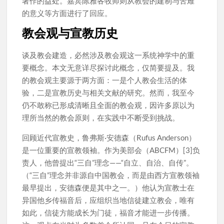
著作的益处。嘉宾陈雅各牧师则从教会的建制与苦难
的意义等方面进行了回应。
教会观与宣教历史
谈及教会建造，必然涉及教会观这一系统神学中的重
要概念。本文无意详尽探讨此概念，仅简要提及。我
的教会观主要源于两方面：一是个人教会生活的体
验，二是宣教历史与相关文献的研究。然而，我至今
仍不敢称已形成清晰且全面的教会观，因许多原以为
理所当然的教会原则，在实践中不断受到挑战。
回顾近代宣教史，鲁弗斯·安德森（Rufus Anderson）
是一位重要的宣教领袖。作为美部会（ABCFM）[3]负
责人，他曾提出“三自”理念——“自立、自治、自传”。
（“三自”理念并非源自中国教会，而是由西方宣教领袖
最早提出，安德森便是其中之一。）他认为宣教士在
异国他乡传福音后，应组织当地信徒建立教会，唯有
如此，信徒方能成长为门徒，福音才能进一步传播。