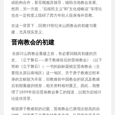
或机构合作，甚至顺服其领导，辅助当地教会发展。
然而，另一方面，“后殖民主义”和“文化侵略说” 等理论
也在一定程度上阻碍了西方年轻人投身海外宣教。
在这一背景下，回溯19世纪末山西教会的初建与重
建，尤具现实意义。
晋南教会的初建
在探讨山西教会重建之前，有必要回顾其初建的历
史。《立于磐石——庚子教难前后的晋南教会》（以下
简称《立于磐石》）一书的副标题锁定晋南教会（主
要指太原以南地区）这一地区。关于庚子教难过程本
身的文献较为丰富，但教难前中国教会的状况及教难
后初期重建的情形，相关资料相对匮乏。因此，我整
理了1899年前后晋南教会事工的报道，以期为后续讨
论提供背景。
根据庚子教难前的记载，晋南教会已展现出较高的自
治性。福音事工主要包括集市布道、礼拜堂布道及福