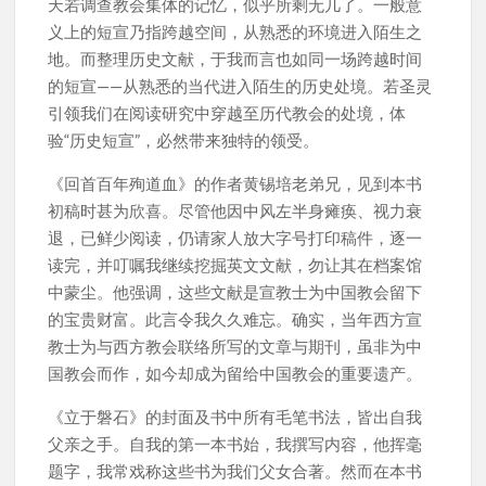
天若调查教会集体的记忆，似乎所剩无几了。一般意
义上的短宣乃指跨越空间，从熟悉的环境进入陌生之
地。而整理历史文献，于我而言也如同一场跨越时间
的短宣——从熟悉的当代进入陌生的历史处境。若圣灵
引领我们在阅读研究中穿越至历代教会的处境，体
验“历史短宣”，必然带来独特的领受。
《回首百年殉道血》的作者黄锡培老弟兄，见到本书
初稿时甚为欣喜。尽管他因中风左半身瘫痪、视力衰
退，已鲜少阅读，仍请家人放大字号打印稿件，逐一
读完，并叮嘱我继续挖掘英文文献，勿让其在档案馆
中蒙尘。他强调，这些文献是宣教士为中国教会留下
的宝贵财富。此言令我久久难忘。确实，当年西方宣
教士为与西方教会联络所写的文章与期刊，虽非为中
国教会而作，如今却成为留给中国教会的重要遗产。
《立于磐石》的封面及书中所有毛笔书法，皆出自我
父亲之手。自我的第一本书始，我撰写内容，他挥毫
题字，我常戏称这些书为我们父女合著。然而在本书