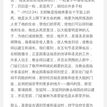
了，仍旧是一粒，若是死了，就结出许多子粒
来。’”（约12:24）主耶稣是指祂将要在十字架上的
死。祂是从天上降下来生命的粮，祂要为祂所拣选的
人舍了祂的生命，替他们的罪死，使他们可以得到赦
免和生命。祂也从死里复活，以大能显明是神的儿
子，为他们成就救恩。然后，祂升天，差遣圣灵保惠
师降临，藉着福音使人重生，使人悔改归信，使教会
得以建立和成长。我们看到，在五旬节圣灵降临后，
在耶路撒冷，正是因着这福音的传讲和圣灵的工作，
许多人信主，教会得以建立，并且在周围的人群中，
门徒们活出了敬拜神和彼此相爱的见证。当教会面临
许多逼迫时，教会因着福音得到坚立，甚至在门徒不
得不四散的时候，那些经历福音拯救和改变大能的门
徒，反倒把福音带到更多的地方——撒玛利亚、腓尼
基、塞浦路斯、安提阿……安提阿的教会就因此得以建
立，并且坚固，门徒被称为基督徒也是从那里开始。
那么，基督徒在遇到苦难和逼迫时，持守信仰甘愿为