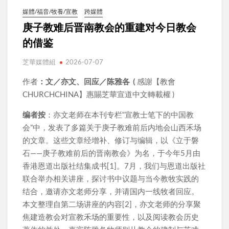
媒體/福音/牧養/宣教
跨媒體
庚子教难后晋南教会的重建对今日教会
的借鉴
芝華媒體組
2026-07-07
作者
：文／亦文、回应／陈雅各 (
感謝【教會
CHURCHCHINA】惠賜芝華宣道中文轉載權 )
编者按
：亦文老师在本刊专栏“宣教士笔下的中国教
会”中，发表了多篇关于庚子教难前后内地会山西禾场
的文章。这些文章经增补、修订与编辑，以《立于磐
石——庚子教难前后的晋南教会》为名，于今年5月由
香港恩道出版社结集成书[1]。7月，我们与恩道出版社
联合举办相关讲座，探讨书中议题与当今教牧实践的
结合，邀请亦文老师分享，并请国内一线牧者回应。
本文整理自第二场讲座的内容[2]，亦文老师的分享聚
焦建造教会对宣教禾场的重要性，以及阅读教会历史