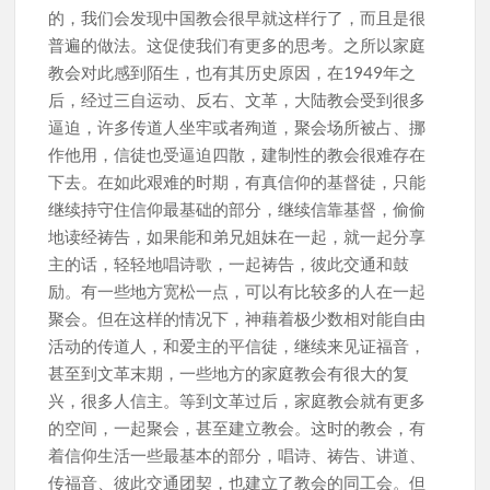
的，我们会发现中国教会很早就这样行了，而且是很
普遍的做法。这促使我们有更多的思考。之所以家庭
教会对此感到陌生，也有其历史原因，在1949年之
后，经过三自运动、反右、文革，大陆教会受到很多
逼迫，许多传道人坐牢或者殉道，聚会场所被占、挪
作他用，信徒也受逼迫四散，建制性的教会很难存在
下去。在如此艰难的时期，有真信仰的基督徒，只能
继续持守住信仰最基础的部分，继续信靠基督，偷偷
地读经祷告，如果能和弟兄姐妹在一起，就一起分享
主的话，轻轻地唱诗歌，一起祷告，彼此交通和鼓
励。有一些地方宽松一点，可以有比较多的人在一起
聚会。但在这样的情况下，神藉着极少数相对能自由
活动的传道人，和爱主的平信徒，继续来见证福音，
甚至到文革末期，一些地方的家庭教会有很大的复
兴，很多人信主。等到文革过后，家庭教会就有更多
的空间，一起聚会，甚至建立教会。这时的教会，有
着信仰生活一些最基本的部分，唱诗、祷告、讲道、
传福音、彼此交通团契，也建立了教会的同工会。但