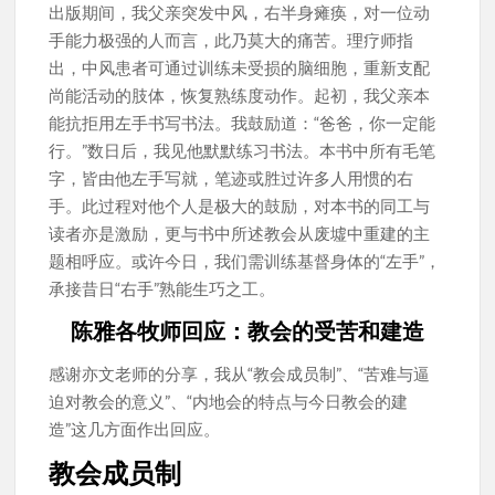
出版期间，我父亲突发中风，右半身瘫痪，对一位动
手能力极强的人而言，此乃莫大的痛苦。理疗师指
出，中风患者可通过训练未受损的脑细胞，重新支配
尚能活动的肢体，恢复熟练度动作。起初，我父亲本
能抗拒用左手书写书法。我鼓励道：“爸爸，你一定能
行。”数日后，我见他默默练习书法。本书中所有毛笔
字，皆由他左手写就，笔迹或胜过许多人用惯的右
手。此过程对他个人是极大的鼓励，对本书的同工与
读者亦是激励，更与书中所述教会从废墟中重建的主
题相呼应。或许今日，我们需训练基督身体的“左手”，
承接昔日“右手”熟能生巧之工。
陈雅各牧师回应：教会的受苦和建造
感谢亦文老师的分享，我从“教会成员制”、“苦难与逼
迫对教会的意义”、“内地会的特点与今日教会的建
造”这几方面作出回应。
教会成员制