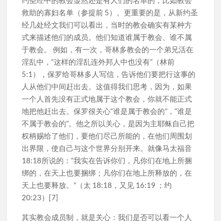
救助的寡妇名单（参提前 5）。更重要的是，从新约圣
经几处经文我们可以看出，当时的教会确实有某种方
式来描述他们的成员。他们知道谁属于教会、谁不属
于教会。 例如，有一次，哥林多教会的一个弟兄活在
淫乱中，“这样的淫乱连外邦人中也没有”（林前
5:1），保罗给哥林多人写信，告诉他们要把行这事的
人从他们中间赶出去。这值得我们思考，因为，如果
一个人首先没有正式地属于这个教会，你就不能正式
地把他赶出去。保罗很关心“谁是属于教会的”，“谁是
不属于教会的”。他之所以关心，是因为主耶稣自己把
权柄赐给了他们，要他们尽己所能的，在他们周围划
出界限，使自己与这个世界分别开来。就像马太福音
18:18所说的：“我实在告诉你们，凡你们在地上所捆
绑的，在天上也要捆绑；凡你们在地上所释放的，在
天上也要释放。”（太 18:18，又见 16:19 ；约
20:23）[7]
其实教会成员制，就是关心：我们是否可以看一个人