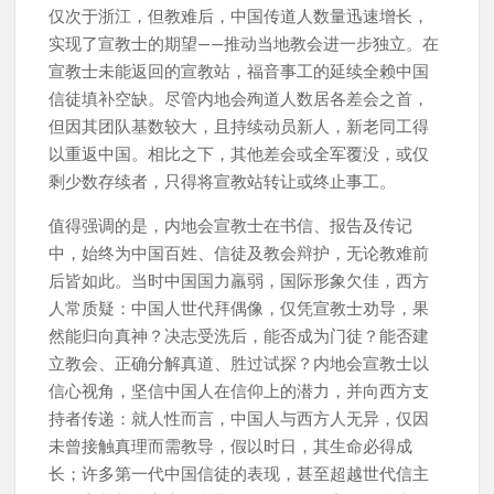
仅次于浙江，但教难后，中国传道人数量迅速增长，
实现了宣教士的期望——推动当地教会进一步独立。在
宣教士未能返回的宣教站，福音事工的延续全赖中国
信徒填补空缺。尽管内地会殉道人数居各差会之首，
但因其团队基数较大，且持续动员新人，新老同工得
以重返中国。相比之下，其他差会或全军覆没，或仅
剩少数存续者，只得将宣教站转让或终止事工。
值得强调的是，内地会宣教士在书信、报告及传记
中，始终为中国百姓、信徒及教会辩护，无论教难前
后皆如此。当时中国国力羸弱，国际形象欠佳，西方
人常质疑：中国人世代拜偶像，仅凭宣教士劝导，果
然能归向真神？决志受洗后，能否成为门徒？能否建
立教会、正确分解真道、胜过试探？内地会宣教士以
信心视角，坚信中国人在信仰上的潜力，并向西方支
持者传递：就人性而言，中国人与西方人无异，仅因
未曾接触真理而需教导，假以时日，其生命必得成
长；许多第一代中国信徒的表现，甚至超越世代信主