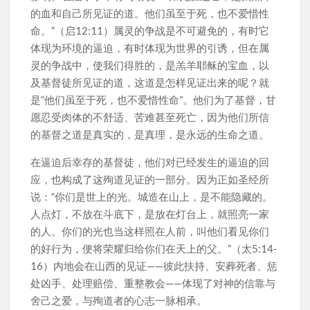
的血和自己所见证的道。他们虽至于死，也不爱惜性
命。”（启12:11）属灵的争战是不可避免的，有时它
体现为环境的逼迫，有时体现为世界的引诱，但在属
灵的争战中，使我们得胜的，是羔羊耶稣的宝血，以
及基督徒所见证的道，这道是怎样见证出来的呢？就
是“他们虽至于死，也不爱惜性命”。他们为了基督，甘
愿忍受肉体的不舒适、苦难甚至死亡，因为他们所信
的基督之道是真实的，是真理，是永远的生命之道。
在逼迫后幸存的基督徒，他们对已经发生的逼迫的回
应，也构成了这殉道见证的一部分。因为正如圣经所
说：“你们是世上的光。城造在山上，是不能隐藏的。
人点灯，不放在斗底下，是放在灯台上，就照亮一家
的人。你们的光也当这样照在人前，叫他们看见你们
的好行为，便将荣耀归给你们在天上的父。”（太5:14-
16）内地会在山西的见证——彼此扶持、安葬死者、惩
处凶手、处理赔偿、重整教会——体现了对神的信靠与
舍己之爱，与殉道者的心志一脉相承。