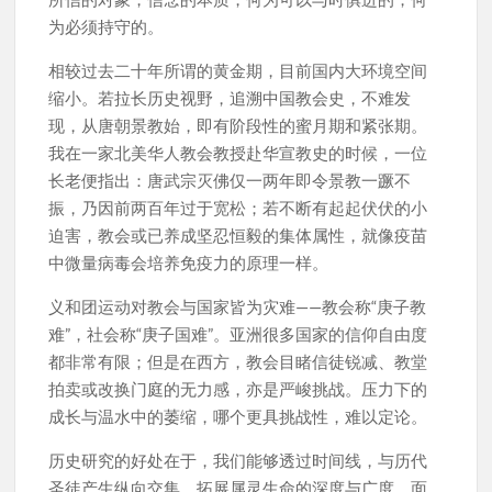
为必须持守的。
相较过去二十年所谓的黄金期，目前国内大环境空间
缩小。若拉长历史视野，追溯中国教会史，不难发
现，从唐朝景教始，即有阶段性的蜜月期和紧张期。
我在一家北美华人教会教授赴华宣教史的时候，一位
长老便指出：唐武宗灭佛仅一两年即令景教一蹶不
振，乃因前两百年过于宽松；若不断有起起伏伏的小
迫害，教会或已养成坚忍恒毅的集体属性，就像疫苗
中微量病毒会培养免疫力的原理一样。
义和团运动对教会与国家皆为灾难——教会称“庚子教
难”，社会称“庚子国难”。亚洲很多国家的信仰自由度
都非常有限；但是在西方，教会目睹信徒锐减、教堂
拍卖或改换门庭的无力感，亦是严峻挑战。压力下的
成长与温水中的萎缩，哪个更具挑战性，难以定论。
历史研究的好处在于，我们能够透过时间线，与历代
圣徒产生纵向交集，拓展属灵生命的深度与广度。面