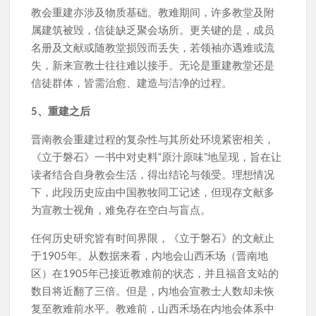
教会重建亦涉及物质基础。教难期间，许多教堂及附
属建筑被毁，信徒缺乏聚会场所。更关键的是，成员
名册及文献或随教堂损毁而丢失，若领袖亦遇难或流
失，新来宣教士往往难以接手。无论是重建教堂还是
信徒群体，皆需治愈、建造与洁净的过程。
5、重建之后
晋南教会重建过程的复杂性与其所处环境紧密相关，
《立于磐石》一书中对史料“原汁原味”地呈现，旨在让
读者结合自身教会生活，得出结论与领受。理想情况
下，此段历史应由中国教牧同工记述，但现存文献多
为宣教士视角，难免存在空白与盲点。
任何历史研究皆有时间界限，《立于磐石》的文献止
于1905年。从数据来看，内地会山西禾场（晋南地
区）在1905年已接近教难前的状态，并且福音支站的
数目将近翻了三倍。但是，内地会宣教士人数却未恢
复至教难前水平。教难前，山西禾场在内地会体系中