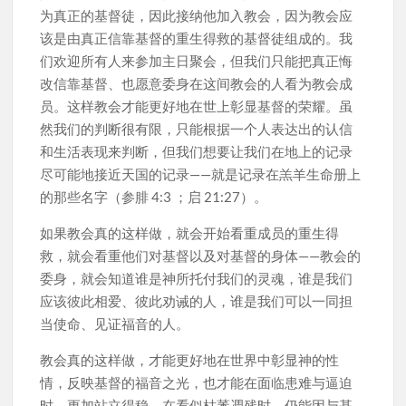
为真正的基督徒，因此接纳他加入教会，因为教会应
该是由真正信靠基督的重生得救的基督徒组成的。我
们欢迎所有人来参加主日聚会，但我们只能把真正悔
改信靠基督、也愿意委身在这间教会的人看为教会成
员。这样教会才能更好地在世上彰显基督的荣耀。虽
然我们的判断很有限，只能根据一个人表达出的认信
和生活表现来判断，但我们想要让我们在地上的记录
尽可能地接近天国的记录——就是记录在羔羊生命册上
的那些名字（参腓 4:3 ；启 21:27）。
如果教会真的这样做，就会开始看重成员的重生得
救，就会看重他们对基督以及对基督的身体——教会的
委身，就会知道谁是神所托付我们的灵魂，谁是我们
应该彼此相爱、彼此劝诫的人，谁是我们可以一同担
当使命、见证福音的人。
教会真的这样做，才能更好地在世界中彰显神的性
情，反映基督的福音之光，也才能在面临患难与逼迫
时，更加站立得稳，在看似枯萎凋残时，仍能因与基