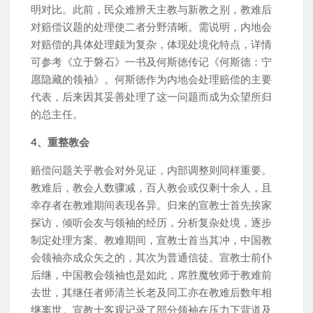
明对比。此前，民众难辨天主教与新教之别，教难后
对赔偿议题的处理使二者分野清晰。需说明，内地会
对赔偿的具体处理颇为复杂，体现处境化特点，详情
可参考《立于磐石》一书及何斯徳传记《何斯德：宁
愿隐藏的领袖》。何斯徳作为内地会处理赔偿的主要
代表，后来因其妥善处理了这一问题而成为众望所归
的总主任。
4、重整教会
赔偿问题关乎教会对外见证，内部调整则同样重要。
教难后，教会人数骤减，百人教会或仅剩十余人，且
幸存者在教难期间表现各异。归来的宣教士首先挨家
探访，倾听会友与领袖的经历，分析复杂处境，逐步
制定处理方案。教难期间，宣教士首当其冲，中国教
会领袖亦成众矢之的，其次为普通信徒。宣教士前仆
后继，中国教会领袖也是如此，席胜魔牧师于教难前
去世，其继任者师清兰长老及同工亦在教难后数年相
继离世。宣教士客观记录了部分领袖在压力下背道及