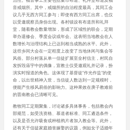
音戒烟所。其中，戒烟所的自治程度最高，其同工会
议几乎无西方同工参与；即使有西方同工出席，也仅
以受邀观察员身份出现。各村镇设有布道所和礼拜
堂，随着教会数量增加，形成了区域性的联会，定期
举办退修会、季度会议或年会。这表明当地教会在人
数增长与治理结构上已达到相当成熟的水平。此外，
这些乡间大会在一定程度上改变了当地休闲与集会等
风俗。部分村落从单一信徒扩展至全村信主，村民自
发拆毁庙宇中的偶像，宣教士仅受邀观礼并记录，扮
演实时报道的角色。这体现了基督徒“作光作盐”的使
命，以出世精神入世，当信徒人数达到一定规模时，
便能产生移风易俗的影响力。这种果效在庚子教难前
的晋南教会已清晰可见。
教牧同工定期聚集，讨论诸多具体事务，包括教会内
部规范，如受洗资格、慕道者标准、同工遴选条件，
以及是否允许吸食或种植鸦片者加入教会等。此外，
还有关于信徒家庭婚丧嫁娶的议题，例如女子适婚年