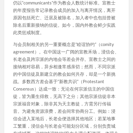
仍以“communicants”作为教会人数统计标准。宣教士
的年度报告常记录教会成员的加入与离开情况，离开
原因包括死亡、迁居及被除名，加入者中也包括曾被
除名后重新接纳的信徒。如今，国内外教会鲜少实践
此类惩戒制度。
与会员制相关的另一重要概念是“睦谊协约”（comity
agreement）。在中国这一广阔的宣教禾场，浸信会、
长老会及跨宗派的内地会等差会并存。宣教士之间的
接纳相对容易，异乡相逢常感亲切；然而，不同宗派
的中国信徒及新建立的教会如何共存，却是一个新挑
战。多数西方差会基于“新教共识”（Protestant
Consensus）达成一致：无论在何宗派信主的中国信
徒，皆为重生得救，无高下之分；其他宗派信徒非本
宗派福音对象，除非其为天主教徒，方需另行传福
音。为避免资源浪费，差会间常协商分工。例如：浸
信会进入某地后，长老会便选择其他地区；若某地事
工繁重，浸信会与长老会可能划分区域，分别负责城