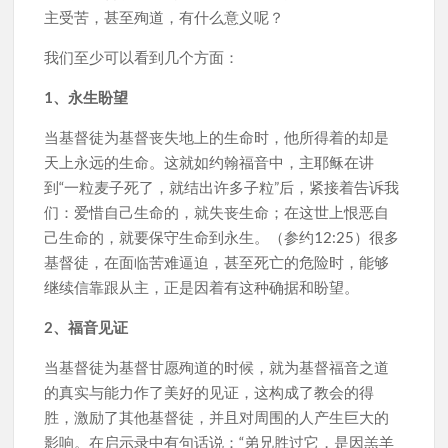
主受苦，甚至殉道，有什么意义呢？
我们至少可以看到几个方面：
1、永生盼望
当基督徒为基督丧失地上的生命时，他所得着的却是
天上永远的生命。这就如约翰福音中，主耶稣在讲
到“一粒麦子死了，就结出许多子粒”后，紧接着告诉我
们：爱惜自己生命的，就失丧生命；在这世上恨恶自
己生命的，就要保守生命到永生。（参约12:25）很多
基督徒，在面临苦难逼迫，甚至死亡的危险时，能够
继续信靠跟从主，正是因着有这种确据和盼望。
2、福音见证
当基督徒为基督甘愿殉道的时候，就为基督福音之道
的真实与能力作了美好的见证，这构成了教会的得
胜，激励了其他基督徒，并且对周围的人产生巨大的
影响。在启示录中有句话说：“弟兄胜过它，是因羔羊