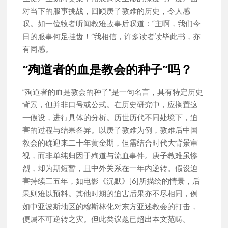
对当下的服事挑战，回顾庚子教难的历史，令人感
叹。如一位牧者听闻教难故事后叹道：“主啊，我们今
日的服事何足挂齿！”我相信，许多读者读毕此书，亦
有同感。
“殉道者的血是教会的种子”吗？
“殉道者的血是教会的种子”是一句名言，具有特定历史
背景，但并非口号或公式。在历史研究中，应搁置这
一假设，进行具体的分析。历世历代不同处境下，迫
害的过程与结果各异。以庚子教难为例，教难后中国
教会的确迎来二十年黄金期，但需结合时代大背景审
视，而非单纯归因于殉道与流血事件。庚子教难虽惨
烈，却为期短暂，且中外关系在一年内逆转。假设迫
害持续三五年，如电影《沉默》[6]所描绘的情景，后
果则难以预料。其他时期的迫害后果亦不尽相同，例
如中亚波斯地区的穆斯林化对东方亚述教会的打击，
便属不可逆转之灾。但此类议题已超出本文范畴。