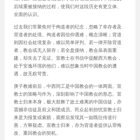
后续重被接纳的过程，使我们对这段历史有更立体、
全面的认识。
过去我们常聚焦对于殉道者的纪念，忽略了幸存者及
背道者的处境。殉道者因信仰遇难，概念清晰；背道
则因社会处境复杂，难以简单评判。若一律开除背道
者，教会或无人留存；若全盘接纳，教会虽表面重
建，却失去了见证。宣教士在书信中提醒西方教会，
处于安逸环境的他们，难以想象当时中国教会的遭
遇，故无权苛责。
庚子教难前后，中西同工是中国教会的一体两面。宣
教士的策略与作为，深刻影响了中国教会的形态。宣
教士归来本身，极大鼓舞了故土难离的中国信徒，亦
震撼非信徒及前义和团成员。民众起初担忧宣教士归
来是为报复或索赔，观察后发现其一如既往传道行
善，方释疑虑。宣教士归来，亦为背道者提供认罪悔
改、重回教会的契机。