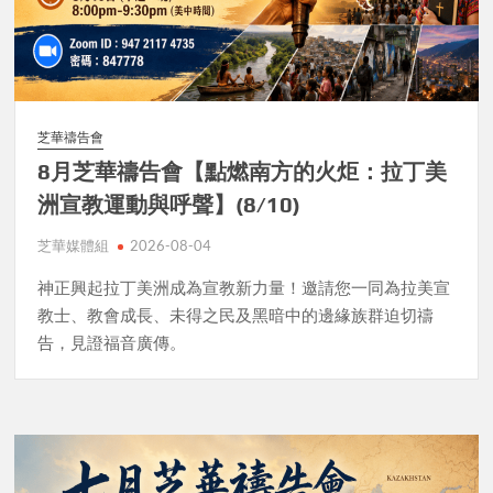
芝華禱告會
8月芝華禱告會【點燃南方的火炬：拉丁美
洲宣教運動與呼聲】(8/10)
芝華媒體組
2026-08-04
神正興起拉丁美洲成為宣教新力量！邀請您一同為拉美宣
教士、教會成長、未得之民及黑暗中的邊緣族群迫切禱
告，見證福音廣傳。