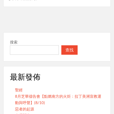
搜索
查找
最新發佈
聖經
8月芝華禱告會【點燃南方的火炬：拉丁美洲宣教運
動與呼聲】(8/10)
惡者的起源