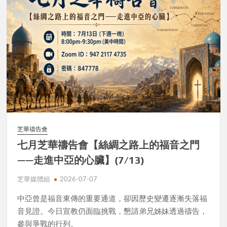
芝華禱告會
七月芝華禱告會【絲綢之路上的福音之門
——走進中亞的心臟】(7/13)
芝華媒體組
2026-07-07
中亞曾是福音東傳的重要通道，卻因歷史變遷逐漸失落福
音見證。今日宣教仍面臨挑戰，懇請弟兄姊妹透過禱告，
參與爭戰的行列。