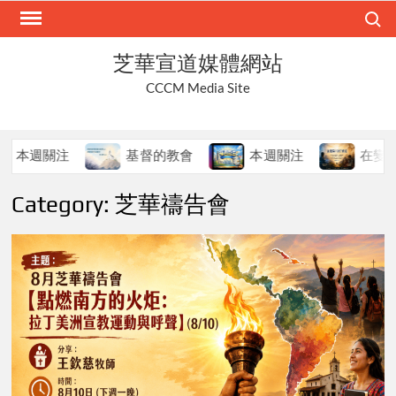
Skip
Search
to
content
芝華宣道媒體網站
CCCM Media Site
週關注
基督的教會
本週關注
在變局中持
Category:
芝華禱告會