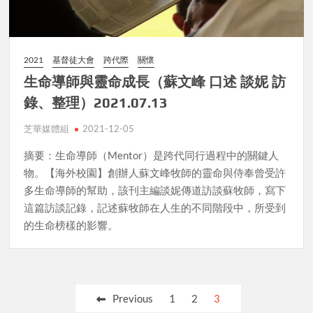
2021
基督徒大會
跨代際
關懷
生命導師與靈命成長（蘇文峰 口述 談妮 訪
錄、整理）2021.07.13
芝華媒體組
2021-12-05
摘要：生命導師（Mentor）是跨代同行過程中的關鍵人
物。【海外校園】創辦人蘇文峰牧師的靈命與侍奉曾受許
多生命導師的幫助，該刊主編談妮傳道訪談蘇牧師，寫下
這篇訪談記錄，記述蘇牧師在人生的不同階段中，所受到
的生命榜樣的影響。
Posts
Previous
1
2
3