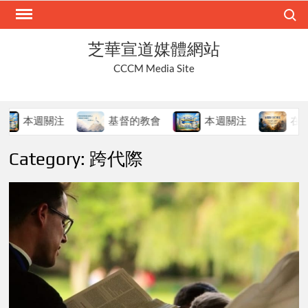
Skip
Search
to
content
芝華宣道媒體網站
CCCM Media Site
本週關注
基督的教會
本週關注
在變局
Category:
跨代際