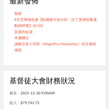
最新發佈
聖經
8月芝華禱告會【點燃南方的火炬：拉丁美洲宣教運
動與呼聲】(8/10)
惡者的起源
本週關注
讀教宗良十四世《Magnifica Humanitas》的文摘與
感想
基督徒大會財務狀況
截至：
2025-12-30 9:00AM
收入：
$79,742.75