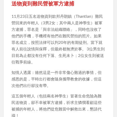
送物資到難民營被軍方逮捕
11月23日五名送物資到欽邦丹朗鎮（Thantlan）難民
營回來的年輕人（3男2女；其中兩人是神學生）被軍
方逮捕，罪名是「與非法組織聯絡」，同時也沒收了
他們的手機，手機裡有他們在難民營拍的照片。如果
罪名成立，按照法律可以判20年的有期徒刑。當下就
有人前往說情與保釋，但最終都無濟於事。 3位男生到
目前為止都沒有任何下落、生死未卜；2位女生則被送
往戰爭前線。
知情人透露：雖然這是一件非常傷心難過的事情，但
感恩的是，平時出行都會隨身攜帶教會的收據，但這
次他們出行卻沒有帶。
這五個年輕人（包括兩名神學生）冒著生命危險為難
民送物資，卻不幸被軍方逮捕，祈求主憐憫看顧這些
被捕的年輕人，將他們從危難當中解救出來，懇請代
禱！