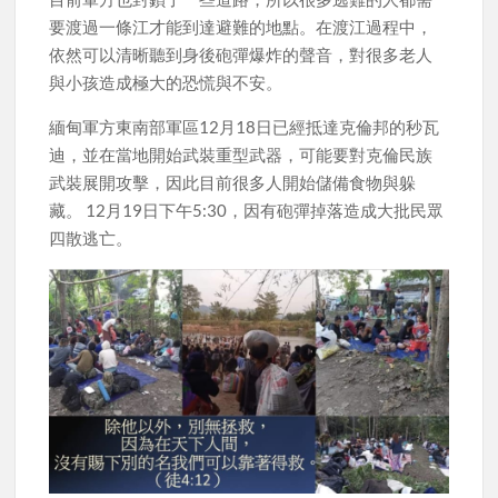
要渡過一條江才能到達避難的地點。在渡江過程中，
依然可以清晰聽到身後砲彈爆炸的聲音，對很多老人
與小孩造成極大的恐慌與不安。
緬甸軍方東南部軍區12月18日已經抵達克倫邦的秒瓦
迪，並在當地開始武裝重型武器，可能要對克倫民族
武裝展開攻擊，因此目前很多人開始儲備食物與躲
藏。 12月19日下午5:30，因有砲彈掉落造成大批民眾
四散逃亡。