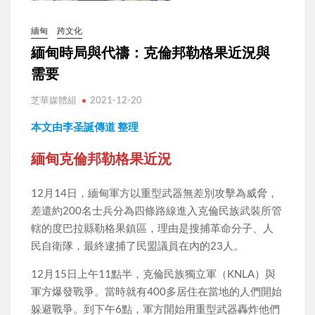
緬甸
跨文化
緬甸時局與代禱：克倫邦勒格果近況與
需要
芝華媒體組
2021-12-20
本文由李圣誕傳道 整理
緬甸
克倫邦勒格果近況
12月14日，緬甸軍方以重型武器無差別攻擊為威脅，
差遣約200名士兵分為四條路線進入克倫民族武裝所管
轄的度巴拉縣勒格果鎮區，理由是搜捕革命分子、人
民自衛隊，最終逮捕了民盟議員在內的23人。
12月15日上午11點半，克倫民族獨立軍（KNLA）與
軍方爆發戰爭。當時就有400多居住在當地的人們開始
躲避戰爭。到下午6點，軍方開始用重型武器轟炸他們