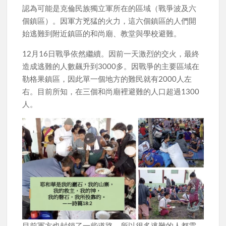
認為可能是克倫民族獨立軍所在的區域（戰爭波及六
個鎮區）。因軍方兇猛的火力，這六個鎮區的人們開
始逃難到附近鎮區的和尚廟、教堂與學校避難。
12月16日戰爭依然繼續。因前一天激烈的交火，最終
造成逃難的人數飆升到3000多。因戰爭的主要區域在
勒格果鎮區，因此單一個地方的難民就有2000人左
右。目前所知，在三個和尚廟裡避難的人口超過1300
人。
目前軍方也封鎖了一些道路，所以很多逃難的人都需