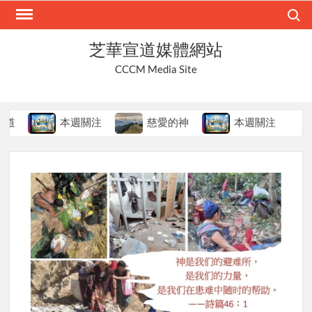
Skip
Search
to
content
芝華宣道媒體網站
CCCM Media Site
本週關注
慈愛的神
本週關注
聖