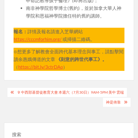
申命記教導孩子倫理》(即將出版)；
南非神學院哲學博士(舊約)，並於加拿大華人神
學院和恩福神學院擔任特約舊約講師。
報名：
詳情及報名請進入芝華網站
https://cccmforhim.org/
或掃描二維碼。
⊙想更多了解教會全面跨代基本理念與事工，請點擊閱
讀余惠娥傳道的文章
《刻意的跨世代事工》
。
（
https://bit.ly/3ctrDAo
）
Post
✞ 中西部基督徒教育大會 本週六（7月30日）9AM-5PM 美中 雲端
navigation
神是倚靠
搜索