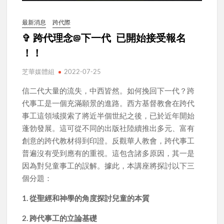
最新消息
跨代際
✞ 跨代理念@下一代 已開始接受報名
！！
芝華媒體組
2022-07-25
信二代大量的流失，中西皆然。如何挽回下一代？跨
代事工是一個充滿願景的進路。西方基督教會在跨代
事工這領域摸索了將近半個世紀之後，已於近年開始
蓬勃發展。這可從不同的出版社陸續推出多元、富有
創意的跨代教材得到印證。反觀華人教會，跨代事工
普遍沒有受到應有的重視。這包含諸多原因，其一是
因為對兒童事工的誤解。據此，本講座將探討以下三
個分題：
1. 從聖經和神學的角度探討兒童的本質
2. 跨代事工的立論基礎