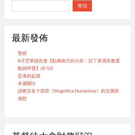
查找
最新發佈
聖經
8月芝華禱告會【點燃南方的火炬：拉丁美洲宣教運
動與呼聲】(8/10)
惡者的起源
本週關注
讀教宗良十四世《Magnifica Humanitas》的文摘與
感想