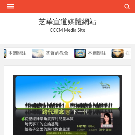
Skip
Search
to
content
芝華宣道媒體網站
CCCM Media Site
本週關注
基督的教會
本週關注
在變局中