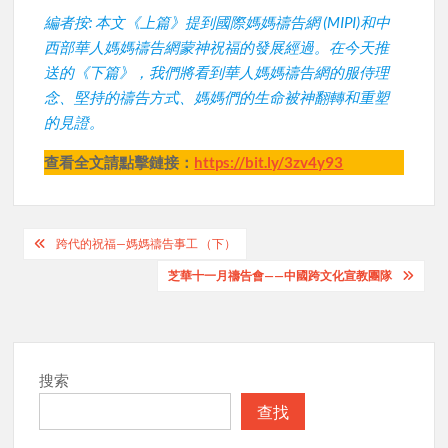
編者按: 本文《上篇》提到國際媽媽禱告網 (MIPI)和中
西部華人媽媽禱告網蒙神祝福的發展經過。在今天推
送的《下篇》，我們將看到華人媽媽禱告網的服侍理
念、堅持的禱告方式、媽媽們的生命被神翻轉和重塑
的見證。
查看全文請點擊鏈接：
https://bit.ly/3zv4y93
Post
跨代的祝福—媽媽禱告事工 （下）
navigation
芝華十一月禱告會——中國跨文化宣教團隊
搜索
查找