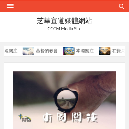
Skip
Search
to
content
芝華宣道媒體網站
CCCM Media Site
注
基督的教會
本週關注
在變局中持守