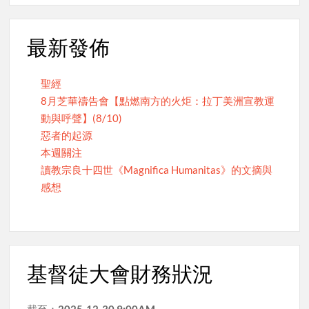
最新發佈
聖經
8月芝華禱告會【點燃南方的火炬：拉丁美洲宣教運
動與呼聲】(8/10)
惡者的起源
本週關注
讀教宗良十四世《Magnifica Humanitas》的文摘與
感想
基督徒大會財務狀況