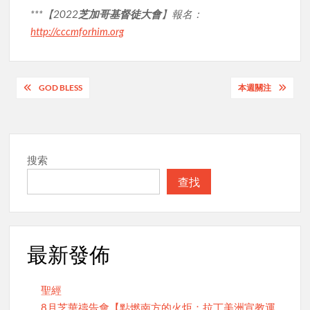
***【2022
芝加哥基督徒大會
】報名：
http://cccmforhim.org
Post
GOD BLESS
本週關注
navigation
搜索
查找
最新發佈
聖經
8月芝華禱告會【點燃南方的火炬：拉丁美洲宣教運