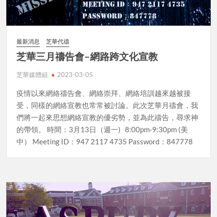
最新消息
芝華代禱
芝華三月禱告會–網路跨文化宣教
芝華媒體組
2023-03-05
疫情以來網絡禱告會、網絡崇拜、網絡培訓越來越被接
受，同樣的網絡宣教也常常被討論。此次芝華月禱會，我
們將一起來思想網絡宣教的優劣勢，並為此禱告，尋求神
的帶領。 時間：3月13日（週一) 8:00pm-9:30pm (美
中） Meeting ID：947 2117 4735 Password：847778