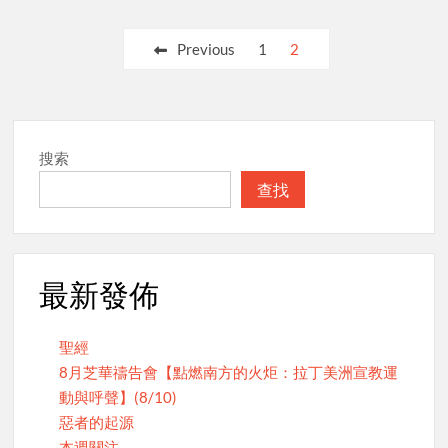
Posts
Previous
1
2
pagination
搜索
查找
最新發佈
聖經
8月芝華禱告會【點燃南方的火炬：拉丁美洲宣教運
動與呼聲】(8/10)
惡者的起源
本週關注