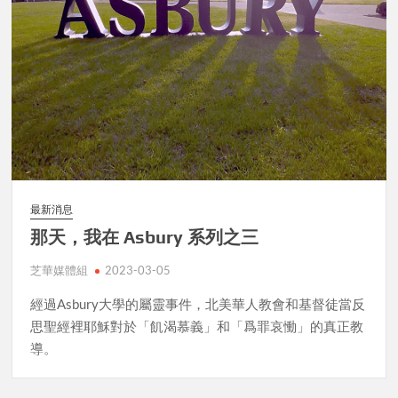
最新消息
那天，我在 Asbury 系列之三
芝華媒體組
2023-03-05
經過Asbury大學的屬靈事件，北美華人教會和基督徒當反
思聖經裡耶穌對於「飢渴慕義」和「爲罪哀慟」的真正教
導。