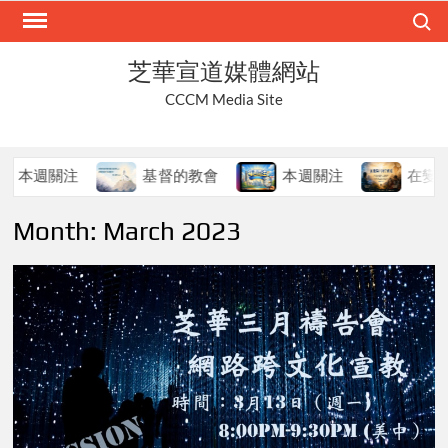
Skip
Search
to
content
芝華宣道媒體網站
CCCM Media Site
週關注
基督的教會
本週關注
在變局中
Month:
March 2023