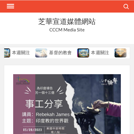
Skip
Search
to
content
芝華宣道媒體網站
CCCM Media Site
本週關注
基督的教會
本週關注
在變局