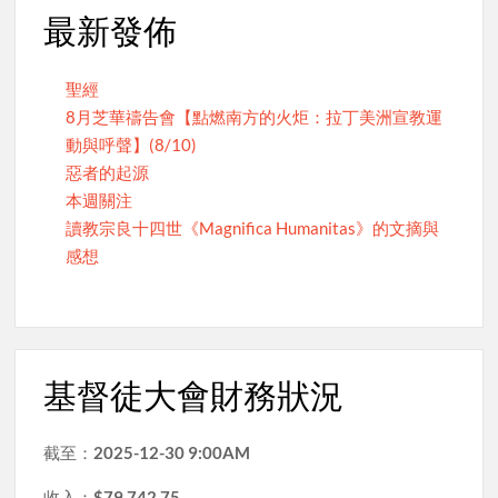
最新發佈
聖經
8月芝華禱告會【點燃南方的火炬：拉丁美洲宣教運
動與呼聲】(8/10)
惡者的起源
本週關注
讀教宗良十四世《Magnifica Humanitas》的文摘與
感想
基督徒大會財務狀況
截至：
2025-12-30 9:00AM
收入：
$79,742.75