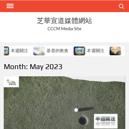
Skip
Search
to
content
芝華宣道媒體網站
CCCM Media Site
本週關注
基督的教會
本週關注
在變局
Month:
May 2023