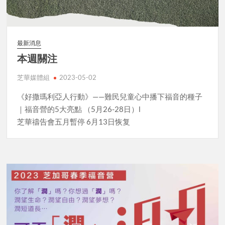
最新消息
本週關注
芝華媒體組
2023-05-02
《好撒瑪利亞人行動》——難民兒童心中播下福音的種子
｜福音營的5大亮點 （5月26-28日）l
芝華禱告會五月暫停 6月13日恢复