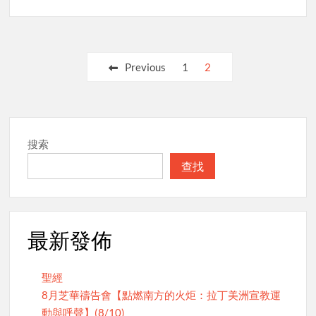
Posts
Previous
1
2
pagination
搜索
查找
最新發佈
聖經
8月芝華禱告會【點燃南方的火炬：拉丁美洲宣教運
動與呼聲】(8/10)