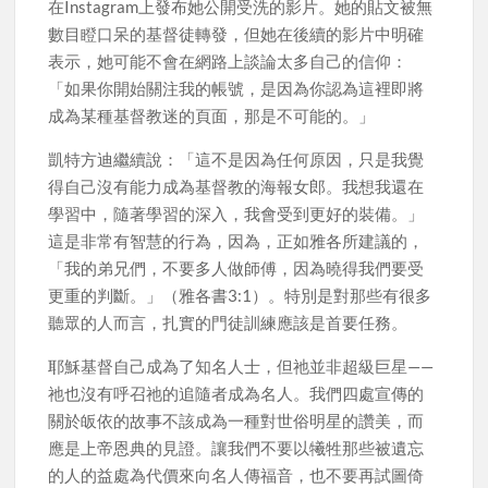
在Instagram上發布她公開受洗的影片。她的貼文被無
數目瞪口呆的基督徒轉發，但她在後續的影片中明確
表示，她可能不會在網路上談論太多自己的信仰：
「如果你開始關注我的帳號，是因為你認為這裡即將
成為某種基督教迷的頁面，那是不可能的。」
凱特方迪繼續說：「這不是因為任何原因，只是我覺
得自己沒有能力成為基督教的海報女郎。我想我還在
學習中，隨著學習的深入，我會受到更好的裝備。」
這是非常有智慧的行為，因為，正如雅各所建議的，
「我的弟兄們，不要多人做師傅，因為曉得我們要受
更重的判斷。」（雅各書3:1）。特別是對那些有很多
聽眾的人而言，扎實的門徒訓練應該是首要任務。
耶穌基督自己成為了知名人士，但祂並非超級巨星——
祂也沒有呼召祂的追隨者成為名人。我們四處宣傳的
關於皈依的故事不該成為一種對世俗明星的讚美，而
應是上帝恩典的見證。讓我們不要以犧牲那些被遺忘
的人的益處為代價來向名人傳福音，也不要再試圖倚