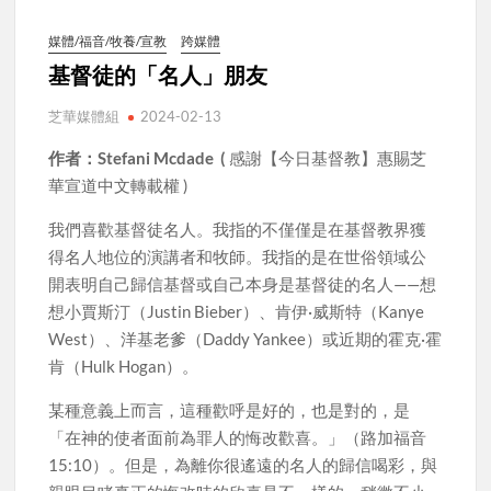
媒體/福音/牧養/宣教
跨媒體
基督徒的「名人」朋友
芝華媒體組
2024-02-13
作者：Stefani Mcdade (
感謝【今日基督教】惠賜芝
華宣道中文轉載權 )
我們喜歡基督徒名人。我指的不僅僅是在基督教界獲
得名人地位的演講者和牧師。我指的是在世俗領域公
開表明自己歸信基督或自己本身是基督徒的名人——想
想小賈斯汀（Justin Bieber）、肯伊·威斯特（Kanye
West）、洋基老爹（Daddy Yankee）或近期的霍克·霍
肯（Hulk Hogan）。
某種意義上而言，這種歡呼是好的，也是對的，是
「在神的使者面前為罪人的悔改歡喜。」（路加福音
15:10）。但是，為離你很遙遠的名人的歸信喝彩，與