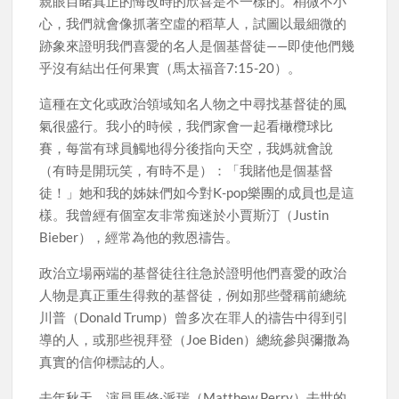
親眼目睹真正的悔改時的欣喜是不一樣的。稍微不小
心，我們就會像抓著空虛的稻草人，試圖以最細微的
跡象來證明我們喜愛的名人是個基督徒——即使他們幾
乎沒有結出任何果實（馬太福音7:15-20）。
這種在文化或政治領域知名人物之中尋找基督徒的風
氣很盛行。我小的時候，我們家會一起看橄欖球比
賽，每當有球員觸地得分後指向天空，我媽就會說
（有時是開玩笑，有時不是）：「我賭他是個基督
徒！」她和我的姊妹們如今對K-pop樂團的成員也是這
樣。我曾經有個室友非常痴迷於小賈斯汀（Justin
Bieber），經常為他的救恩禱告。
政治立場兩端的基督徒往往急於證明他們喜愛的政治
人物是真正重生得救的基督徒，例如那些聲稱前總統
川普（Donald Trump）曾多次在罪人的禱告中得到引
導的人，或那些視拜登（Joe Biden）總統參與彌撒為
真實的信仰標誌的人。
去年秋天，演員馬修·派瑞（Matthew Perry）去世的