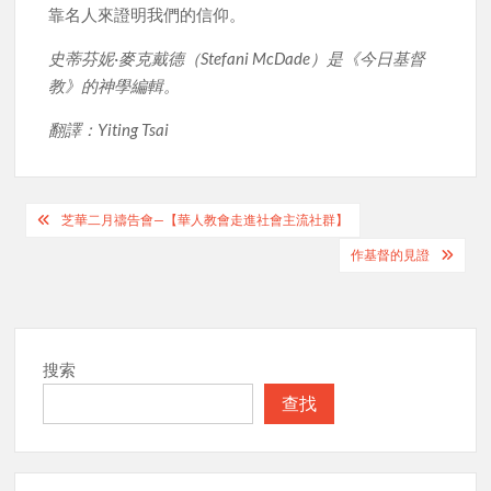
靠名人來證明我們的信仰。
史蒂芬妮·麥克戴德（Stefani McDade）是《今日基督
教》的神學編輯。
翻譯：Yiting Tsai
Post
芝華二月禱告會—【華人教會走進社會主流社群】
navigation
作基督的見證
搜索
查找