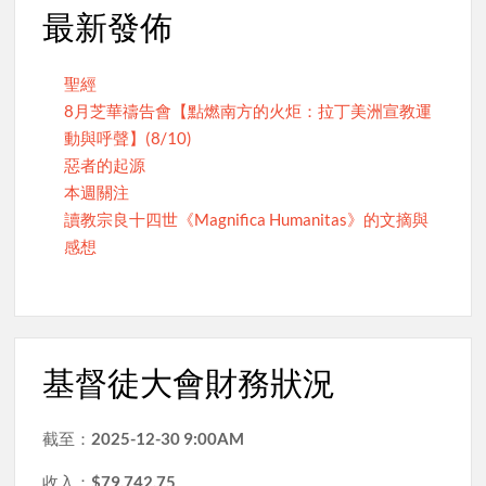
最新發佈
聖經
8月芝華禱告會【點燃南方的火炬：拉丁美洲宣教運
動與呼聲】(8/10)
惡者的起源
本週關注
讀教宗良十四世《Magnifica Humanitas》的文摘與
感想
基督徒大會財務狀況
截至：
2025-12-30 9:00AM
收入：
$79,742.75