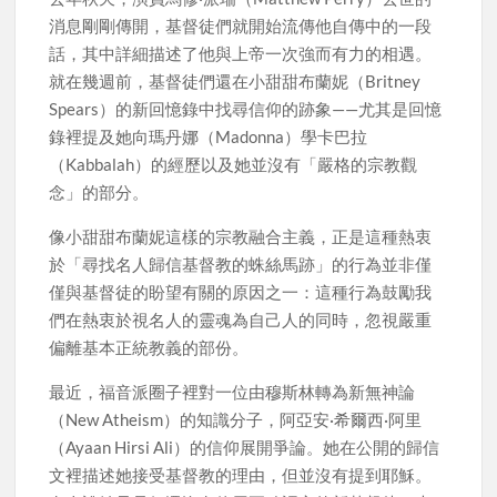
消息剛剛傳開，基督徒們就開始流傳他自傳中的一段
話，其中詳細描述了他與上帝一次強而有力的相遇。
就在幾週前，基督徒們還在小甜甜布蘭妮（Britney
Spears）的新回憶錄中找尋信仰的跡象——尤其是回憶
錄裡提及她向瑪丹娜（Madonna）學卡巴拉
（Kabbalah）的經歷以及她並沒有「嚴格的宗教觀
念」的部分。
像小甜甜布蘭妮這樣的宗教融合主義，正是這種熱衷
於「尋找名人歸信基督教的蛛絲馬跡」的行為並非僅
僅與基督徒的盼望有關的原因之一：這種行為鼓勵我
們在熱衷於視名人的靈魂為自己人的同時，忽視嚴重
偏離基本正統教義的部份。
最近，福音派圈子裡對一位由穆斯林轉為新無神論
（New Atheism）的知識分子，阿亞安·希爾西·阿里
（Ayaan Hirsi Ali）的信仰展開爭論。她在公開的歸信
文裡描述她接受基督教的理由，但並沒有提到耶穌。