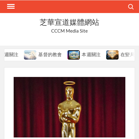
Skip
Search
to
content
芝華宣道媒體網站
CCCM Media Site
注
基督的教會
本週關注
在變局中持守