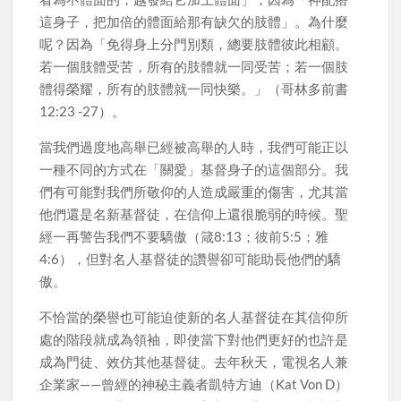
這身子，把加倍的體面給那有缺欠的肢體」。為什麼
呢？因為「免得身上分門別類，總要肢體彼此相顧。
若一個肢體受苦，所有的肢體就一同受苦；若一個肢
體得榮耀，所有的肢體就一同快樂。」（哥林多前書
12:23 -27）。
當我們過度地高舉已經被高舉的人時，我們可能正以
一種不同的方式在「關愛」基督身子的這個部分。我
們有可能對我們所敬仰的人造成嚴重的傷害，尤其當
他們還是名新基督徒，在信仰上還很脆弱的時候。聖
經一再警告我們不要驕傲（箴8:13；彼前5:5；雅
4:6），但對名人基督徒的讚譽卻可能助長他們的驕
傲。
不恰當的榮譽也可能迫使新的名人基督徒在其信仰所
處的階段就成為領袖，即使當下對他們更好的也許是
成為門徒、效仿其他基督徒。去年秋天，電視名人兼
企業家——曾經的神秘主義者凱特方迪（Kat Von D）