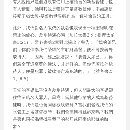
有人說她只是個還沒有使用正確語言的新基督徒，也
有人猜測，她與其說是獲得了基督教信仰，不如說是
接受了猶太教-基督教世界觀作為一種社會政治工具。
此外，我們對名人皈依的執著也表現出一種聖經明確
禁止的偏心、差別待遇心態（加拉太書2:6；提摩太前
書5:21）。雅各書第2章對此提出了警告：「我的弟兄
們，你們信奉我們榮耀的主耶穌基督，便不可按著外
貌待人，」因為「經上記著說：『要愛人如己。』你
們若全守這至尊的律法，才是好的。但你們若按外貌
待人，便是犯罪，被律法定為犯法的。」（雅各書2:
1、8-9）
天堂的喜樂似乎沒有差別待遇，但人間最大的喜樂卻
往往留給名人罪人。畢竟，當其他行業的人成為基督
徒時，我們是否會同樣歡欣鼓舞？當我們發現我們的
水管工是名基督徒時，我們會高興得跳起來嗎？我們
是否也同樣渴望找尋我們的鄰居或同事信耶穌的跡
象？