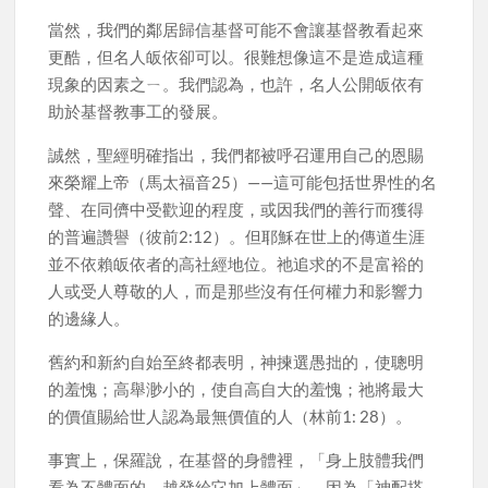
當然，我們的鄰居歸信基督可能不會讓基督教看起來
更酷，但名人皈依卻可以。很難想像這不是造成這種
現象的因素之ㄧ。我們認為，也許，名人公開皈依有
助於基督教事工的發展。
誠然，聖經明確指出，我們都被呼召運用自己的恩賜
來榮耀上帝（馬太福音25）——這可能包括世界性的名
聲、在同儕中受歡迎的程度，或因我們的善行而獲得
的普遍讚譽（彼前2:12）。但耶穌在世上的傳道生涯
並不依賴皈依者的高社經地位。祂追求的不是富裕的
人或受人尊敬的人，而是那些沒有任何權力和影響力
的邊緣人。
舊約和新約自始至終都表明，神揀選愚拙的，使聰明
的羞愧；高舉渺小的，使自高自大的羞愧；祂將最大
的價值賜給世人認為最無價值的人（林前1: 28）。
事實上，保羅說，在基督的身體裡，「身上肢體我們
看為不體面的，越發給它加上體面」，因為「神配搭