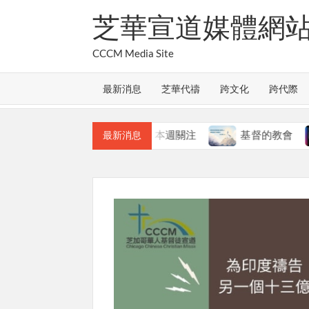
Skip
芝華宣道媒體網
to
content
CCCM Media Site
最新消息
芝華代禱
跨文化
跨代際
教會的合一
本週關注
基督的教會
本
最新消息