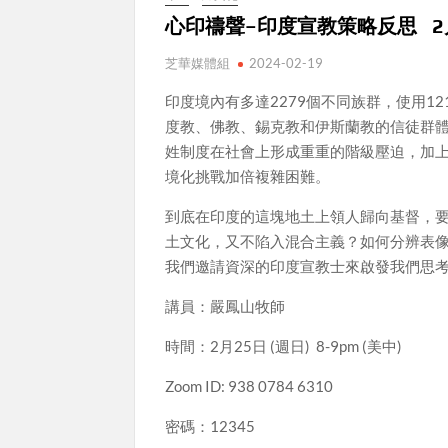
心印禱聲–印度宣教策略反思 2月2
芝華媒體組
2024-02-19
印度境內有多達2279個不同族群，使用1
度教、佛教、錫克教和伊斯蘭教的信徒群
姓制度在社會上形成重重的階級壓迫，加
境化挑戰加倍複雜困難。
到底在印度的這塊地土上領人歸向基督，
土文化，又不陷入混合主義？如何分辨表
我們邀請資深的印度宣教士來啟發我們思
講員：嚴鳳山牧師
時間：2月25日 (週日) 8-9pm (美中)
Zoom ID: 938 0784 6310
密碼：12345