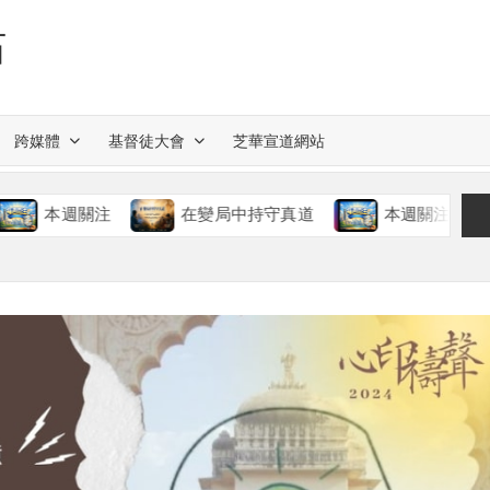
站
跨媒體
基督徒大會
芝華宣道網站
週關注
在變局中持守真道
本週關注
慈