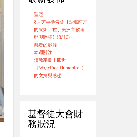
聖經
8月芝華禱告會【點燃南方
的火炬：拉丁美洲宣教運
動與呼聲】(8/10)
惡者的起源
本週關注
讀教宗良十四世
《Magnifica Humanitas》
的文摘與感想
基督徒大會財
務狀況