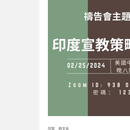
印宣
跨文化