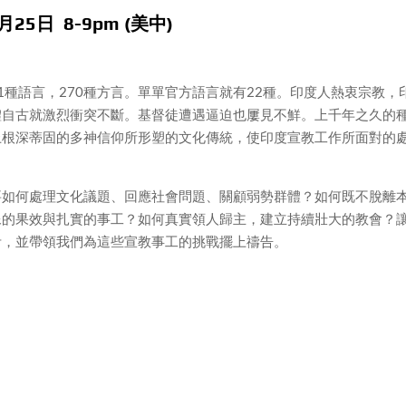
5日 8-9pm (美中)
21種語言，270種方言。單單官方語言就有22種。印度人熱衷宗教，
體自古就激烈衝突不斷。基督徒遭遇逼迫也屢見不鮮。上千年之久的
上根深蒂固的多神信仰所形塑的文化傳統，使印度宣教工作所面對的
要如何處理文化議題、回應社會問題、關顧弱勢群體？如何既不脫離
像的果效與扎實的事工？如何真實領人歸主，建立持續壯大的教會？
考，並帶領我們為這些宣教事工的挑戰擺上禱告。