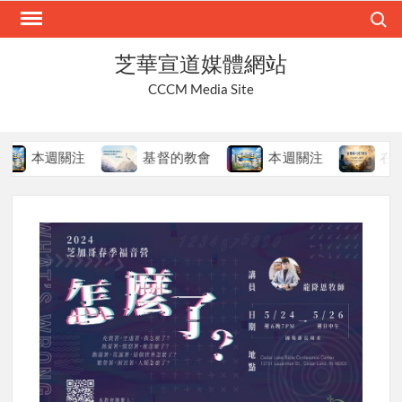
Skip
Search
to
content
芝華宣道媒體網站
CCCM Media Site
本週關注
基督的教會
本週關注
在變局