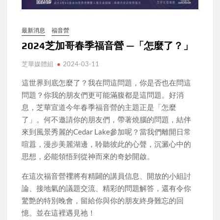
最新消息
福音營
2024芝加哥春季福音營 —「怎麼了？」
芝華媒體組
2024-03-11
這世界到底怎麼了？我在問這問題，你是否也在問這
問題？你我的朋友們更可能滿腹都是這問題。好消
息，芝華宣道今年春季福音營的主題正是「怎麼
了」。何不邀請你的朋友們，帶著燒腦的問題，結伴
來到風景秀麗的Cedar Lake參加呢？當我們離開日常
喧囂，漫步美麗湖邊，聆聽彼此的心聲，沉澱心中的
思想，必能領悟到從神而來的奇妙開啟。
在這次福音營𥚃將有精闢的講員信息、開放的小組討
論、接地氣的議題交流、精彩的問題解答，還有令你
驚艶的特別晚會，留給你與你的朋友終身難忘的回
憶。並在這裡遇見祂！