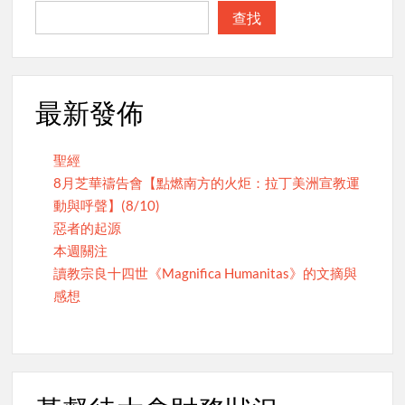
查找
最新發佈
聖經
8月芝華禱告會【點燃南方的火炬：拉丁美洲宣教運
動與呼聲】(8/10)
惡者的起源
本週關注
讀教宗良十四世《Magnifica Humanitas》的文摘與
感想