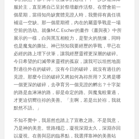
服於主，直至將自己呈於祭壇獻作活祭。在營會前一
個星期，當得知尚缺實體見證人時，我覺得有責任填
補這一空缺。那一個星期裡，內在的屬靈爭戰是一場
空前的浩劫。就像M.C. Escher的畫作《晝與夜》中所
展示的一樣，白與黑互相較力，是聖火的熬煉，同時
也是魔鬼的撕扯。神已預知我要經歷的爭戰，早已在
必經的路上埋下伏筆，讓我經歷靈裡更深層的破碎。
今日希望的幻滅帶來靈裡的孤寂，讓我可以坦然地面
對過往外在的破碎。沒有今日的破碎，就沒有過往的
見證。那麼今日的破碎又將如何為祢所用？又將是哪
一個更深的破碎，去孕育另一個見證的孵出？十字架
的路是血淋淋的路，卻是命定的路。與魔鬼較量過，
才更迫切嚮往祢的美善。「主啊，若是出於祢，我就
默然不語。」
不知不覺中，我居然也踏上了宣教之路。不是我意，
乃是神的美意。世路殘忍，凝視深淵太久，深淵亦回
以凝視。在善與惡的臨界點，我選擇靠神的美善站