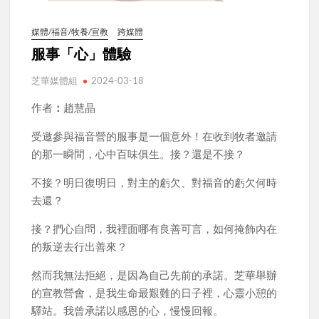
媒體/福音/牧養/宣教
跨媒體
服事「心」體驗
芝華媒體組
2024-03-18
作者
：
趙慧晶
受邀參與福音營的服事是一個意外！在收到牧者邀請
的那一瞬間，心中百味俱生。接？還是不接？
不接？明日復明日，對主的虧欠、對福音的虧欠何時
去還？
接？捫心自問，我裡面哪有良善可言，如何掩飾內在
的叛逆去行出善來？
然而我無法拒絕，是因為自己先前的承諾。芝華舉辦
的宣教營會，是我生命最艱難的日子裡，心靈小憩的
驛站。我曾承諾以感恩的心，慢慢回報。