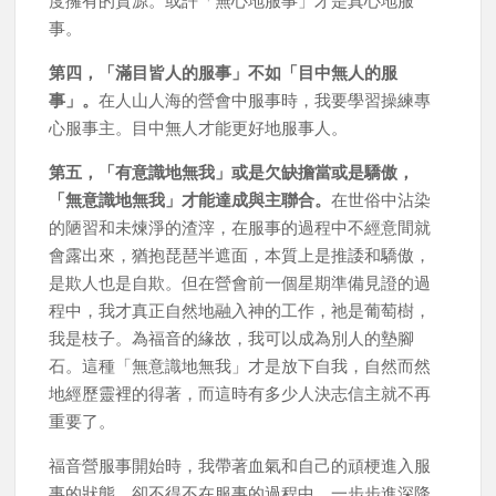
事。
第四，「滿目皆人的服事」不如「目中無人的服
事」。
在人山人海的營會中服事時，我要學習操練專
心服事主。目中無人才能更好地服事人。
第五，「有意識地無我」或是欠缺擔當或是驕傲，
「無意識地無我」才能達成與主聯合。
在世俗中沾染
的陋習和未煉淨的渣滓，在服事的過程中不經意間就
會露出來，猶抱琵琶半遮面，本質上是推諉和驕傲，
是欺人也是自欺。但在營會前一個星期準備見證的過
程中，我才真正自然地融入神的工作，祂是葡萄樹，
我是枝子。為福音的緣故，我可以成為別人的墊腳
石。這種「無意識地無我」才是放下自我，自然而然
地經歷靈裡的得著，而這時有多少人決志信主就不再
重要了。
福音營服事開始時，我帶著血氣和自己的頑梗進入服
事的狀態，卻不得不在服事的過程中，一步步進深降