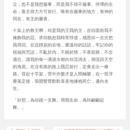
立，也不是我想服事，而是我不得不服事。停滯的生
命，靠主得力方可前行。唯有在服事的地方，有神的
同在，有主的馨香。
十架上的救主啊，祢是我的王我的主，在祢面前我不
掩飾我的惡。求祢饒恕我時常悖逆，感恩祢一次次把
我尋回。在這靜寂的谷地，重溫祢的話語，牢記祢的
祝福與咒詛，不亂於內，不困於情，不畏前路，不念
過往。讓我的每一滴淚水都向祢流淌去，倒流回天空
的海底。在沒有路的路上隱忍前行，定會走出一條
路。背起十字架，苦中作樂才是人間極樂，在一世浮
塵落定後，張開雙臂歡歡喜喜地擁抱死亡，邁向永
生。
「好想，為祢跳一支舞。用我生命，為祢翩翩起
舞。」