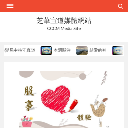
Skip
Search
to
content
芝華宣道媒體網站
CCCM Media Site
變局中持守真道
本週關注
慈愛的神
本週