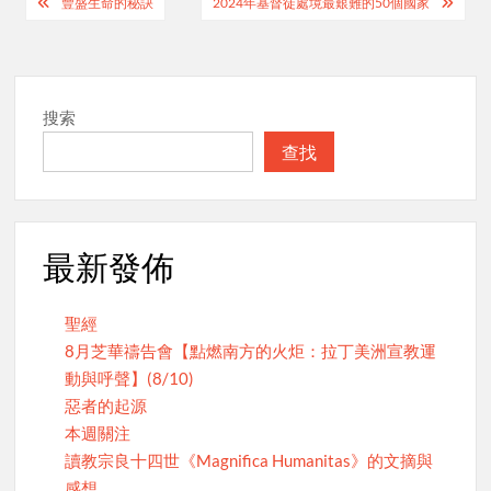
Post
豐盛生命的秘訣
2024年基督徒處境最艱難的50個國家
navigation
搜索
查找
最新發佈
聖經
8月芝華禱告會【點燃南方的火炬：拉丁美洲宣教運
動與呼聲】(8/10)
惡者的起源
本週關注
讀教宗良十四世《Magnifica Humanitas》的文摘與
感想