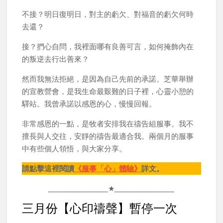
不接？明日復明日，對主的虧欠、對福音的虧欠何時
去還？
接？捫心自問，我裡面哪有良善可言，如何掩飾內在
的叛逆去行出善來？
然而我無法拒絕，是因為自己先前的承諾。芝華舉辦
的宣教營會，是我生命最艱難的日子裡，心靈小憩的
驛站。我曾承諾以感恩的心，慢慢回報。
非常感恩的一點，是牧者安排我在禱告組服事。我不
擅長與人交往，安靜的禱告最適合我。兩個月的服事
中有些個人領悟，與大家分享。
請點擊這裡閱讀
《服事「心」體驗》
詳文。
____________________★____________________
三月份【心印禱聲】暫停一次