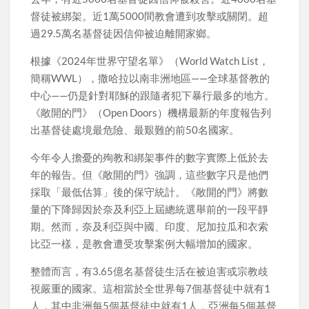
督徒被綁架。近1萬5000間教會遭到攻擊或關閉。超
過29.5萬名基督徒因信仰被迫離開家鄉。
根據《2024年世界守望名單》（World Watch List，
簡稱WWL），撒哈拉以南非洲地區——全球基督教的
中心——仍是針對耶穌的跟隨者犯下暴行最多的地方。
《敞開的門》（Open Doors）機構最新的年度報告列
出基督徒處境最危險、最艱難的前50名國家。
今年令人擔憂的殉教和綁架事件的數字實際上低於去
年的報告。但《敞開的門》強調，這些數字只是他們
採取「最低估算」後的保守統計。《敞開的門》將數
量的下降歸因於奈及利亞上屆總統選舉前的一段平靜
期。然而，奈及利亞與中國、印度、尼加拉瓜和衣索
比亞一樣，是教會遭受攻擊案例大幅增加的國家。
整體而言，有3.65億名基督徒生活在被迫害或宗教歧
視嚴重的國家。這相當於全世界每7個基督徒中就有1
人，其中非洲每5個基督徒中就有1人，亞洲每5個基督