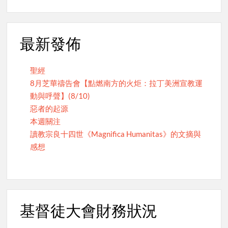
最新發佈
聖經
8月芝華禱告會【點燃南方的火炬：拉丁美洲宣教運
動與呼聲】(8/10)
惡者的起源
本週關注
讀教宗良十四世《Magnifica Humanitas》的文摘與
感想
基督徒大會財務狀況