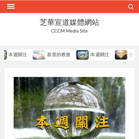
Skip
Search
to
content
芝華宣道媒體網站
CCCM Media Site
本週關注
基督的教會
本週關注
在變局中