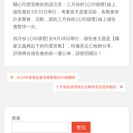
關心印度宣教的您請注意：三月份的 [心印禱聲] 線上
禱告會於3月31日舉行，考量當天是復活節，各教會有
許多聚會、活動，因此三月份的 [心印禱聲] 線上禱告
會暫停一次。
四月份 [心印禱聲] 於4月28日舉行，禱告會主題是【國
家主義興起下的印度宣教】，特邀吳立仁牧師分享。
詳情將在禱告會的前一週公佈，請密切關注！
Post
2024年基督徒處境最艱難的50個國家
navigation
十字架的道理與文化戰爭是背道而馳的
搜索
查找