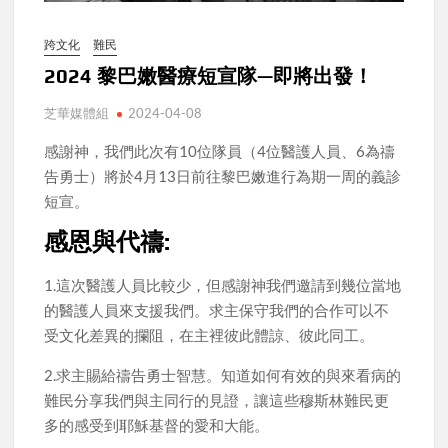
跨文化
難民
2024 黎巴嫩醫療短宣隊—即將出發！
芝華媒體組
2024-04-08
感謝神，我們此次有10位隊員（4位醫護人員、6為禱
告勇士）將於4月13日前往黎巴嫩進行為期一周的義診
短宣。
感恩與代禱:
1.這次醫護人員比較少，但感謝神我們邀請到幾位當地
的醫護人員來支援我們。求主保守我們的合作可以不
受文化差異的攔阻，在主裡彼此體諒、彼此同工。
2.求主賜給禱告勇士智慧。知道如何有效的與來看病的
難民分享我們與主同行的見證，讓這些穆斯林難民更
多的感受到耶穌基督的愛和大能。