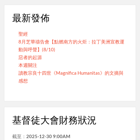
最新發佈
聖經
8月芝華禱告會【點燃南方的火炬：拉丁美洲宣教運
動與呼聲】(8/10)
惡者的起源
本週關注
讀教宗良十四世《Magnifica Humanitas》的文摘與
感想
基督徒大會財務狀況
截至：
2025-12-30 9:00AM