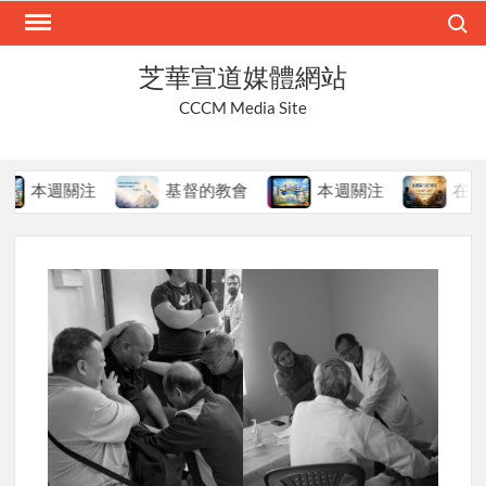
Skip
Search
to
content
芝華宣道媒體網站
CCCM Media Site
本週關注
基督的教會
本週關注
在變局