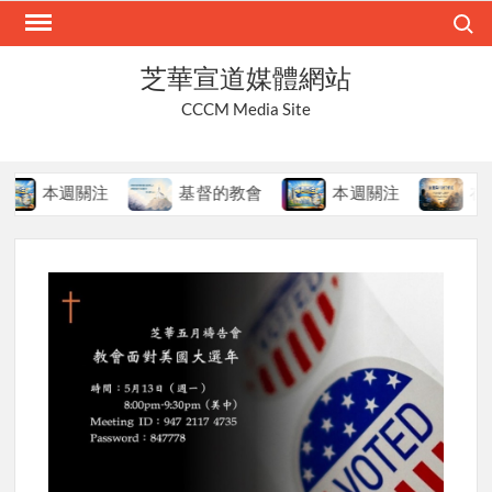
Skip
Search
to
content
芝華宣道媒體網站
CCCM Media Site
本週關注
基督的教會
本週關注
在變局