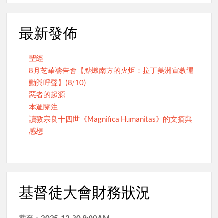
最新發佈
聖經
8月芝華禱告會【點燃南方的火炬：拉丁美洲宣教運
動與呼聲】(8/10)
惡者的起源
本週關注
讀教宗良十四世《Magnifica Humanitas》的文摘與
感想
基督徒大會財務狀況
截至：
2025-12-30 9:00AM