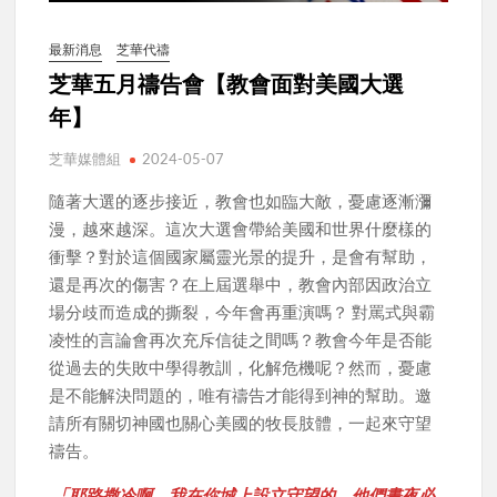
最新消息
芝華代禱
芝華五月禱告會【教會面對美國大選
年】
芝華媒體組
2024-05-07
隨著大選的逐步接近，教會也如臨大敵，憂慮逐漸瀰
漫，越來越深。這次大選會帶給美國和世界什麼樣的
衝擊？對於這個國家屬靈光景的提升，是會有幫助，
還是再次的傷害？在上屆選舉中，教會內部因政治立
場分歧而造成的撕裂，今年會再重演嗎？ 對罵式與霸
凌性的言論會再次充斥信徒之間嗎？教會今年是否能
從過去的失敗中學得教訓，化解危機呢？然而，憂慮
是不能解決問題的，唯有禱告才能得到神的幫助。邀
請所有關切神國也關心美國的牧長肢體，一起來守望
禱告。
「耶路撒冷啊，我在你城上設立守望的，他們晝夜必