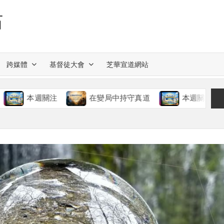
站
跨媒體
基督徒大會
芝華宣道網站
本週關注
在變局中持守真道
本週關注
慈