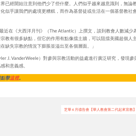
世界已經開始注意到他們少了些什麼。人們似乎越來越意識到，無論
文化似乎讓我們的處境更糟糕，而作為基督徒或生活在一個基督教社
n）最近在《大西洋月刊》（The Atlantic）上撰文，談到教會人數減少
管宗教有很多缺點，但它的作用有點像擋土牆，可以阻擋美國超個人
能在缺失宗教的情況下膨脹並溢出至各個層面。」
er J. VanderWeele）對參與宗教活動的益處進行廣泛研究，發現參
福感和意義感。
請點擊
這裡
。
芝華 6 月禱告會【華人教會第二代起來宣教