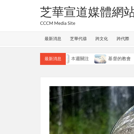
Skip
芝華宣道媒體網
to
content
CCCM Media Site
最新消息
芝華代禱
跨文化
跨代際
教會的合一
本週關注
基督的教會
最新消息