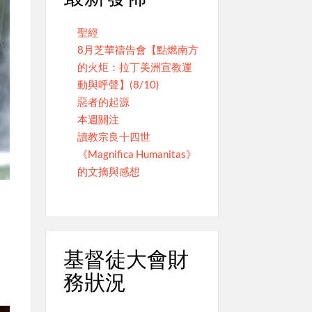
聖經
8月芝華禱告會【點燃南方
的火炬：拉丁美洲宣教運
動與呼聲】(8/10)
惡者的起源
本週關注
讀教宗良十四世
《Magnifica Humanitas》
的文摘與感想
基督徒大會財
務狀況