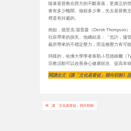
隨著基督教在西方的不斷衰落，更廣泛的
會有多少醜聞、做錯多少事，失去基督教
裡是有好處的。
例如，德里克·湯普森（Derek Thompso
社區帶來的損失。他總結道：「也許，儘
義所帶來的不穩定壓力，而這種壓力有可
同樣的，哈佛大學學者泰勒·J·范德維爾（Tyl
宗教活動可以改善身心健康狀況、提高幸
閱讀全文《讓「文化基督徒」歸向耶穌》
Post
讓「文化基督徒」歸向耶穌
navigation