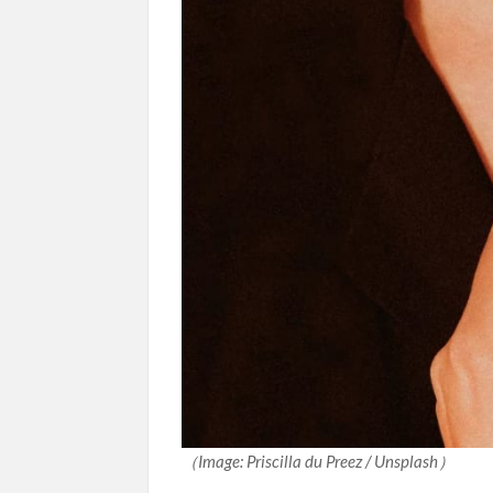
（Image: Priscilla du Preez / Unsplash）