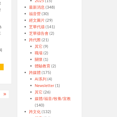
2025
(15)
教
最新消息
(348)
會
福音營
(30)
經文圖片
(29)
為
芝華代禱
(141)
主
芝華禱告會
(2)
跨代際
(21)
其它
(9)
與
職場
(2)
關懷
(1)
體驗教育
(2)
跨媒體
(175)
AI系列
(4)
Newsletter
(1)
其它
(26)
】
媒體/福音/牧養/宣教
(140)
跨文化
(132)