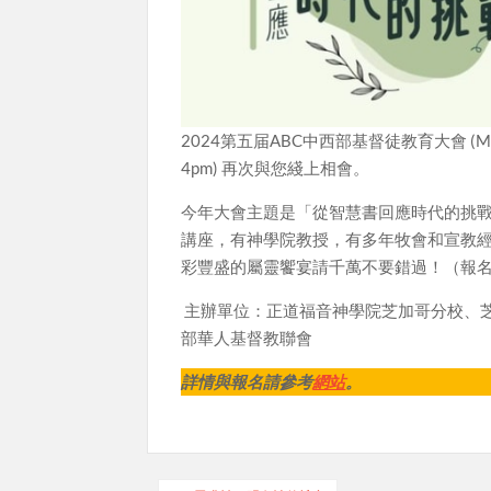
2024第五届ABC中西部基督徒教育大會 (Midwes
4pm) 再次與您綫上相會。
今年大會主題是「從智慧書回應時代的挑
講座，有神學院教授，有多年牧會和宣教
彩豐盛的屬靈饗宴請千萬不要錯過！（報名截
主辦單位：正道福音神學院芝加哥分校、芝
部華人基督教聯會
詳情與報名請參考
網站
。