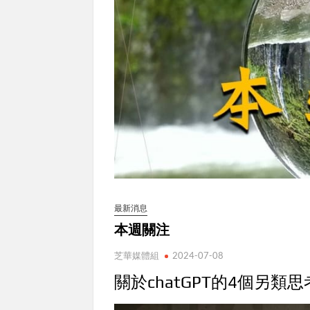
最新消息
本週關注
芝華媒體組
2024-07-08
關於chatGPT的4個另類思