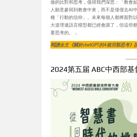
做的比對和思考，值得我們深思：「教會
人願意參與到教會中來，而不是僅僅去AI中
種「行動的信仰」。未來每個人都將面對以c
大道理連語言模型都已經會講了，但這些
要思考的。 」
閱讀全文《關於chatGPT的4個另類思考》
_____
2024第五届 ABC中西部