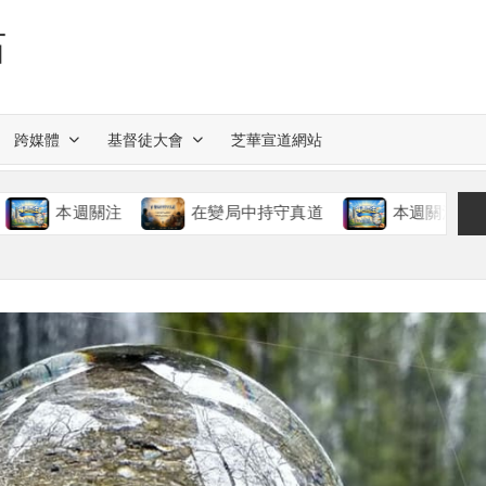
站
跨媒體
基督徒大會
芝華宣道網站
週關注
在變局中持守真道
本週關注
慈愛