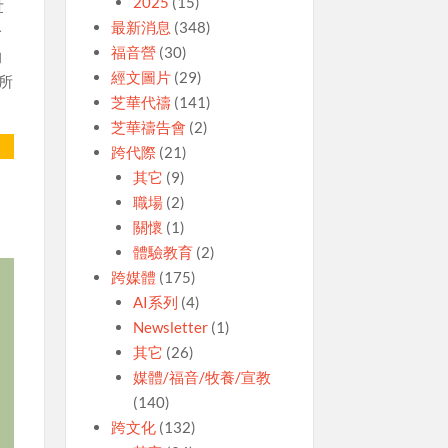
2025
(15)
世
最新消息
(348)
一
福音營
(30)
的
經文圖片
(29)
所
芝華代禱
(141)
芝華禱告會
(2)
跨代際
(21)
其它
(9)
職場
(2)
關懷
(1)
體驗教育
(2)
跨媒體
(175)
AI系列
(4)
Newsletter
(1)
其它
(26)
媒體/福音/牧養/宣教
(140)
跨文化
(132)