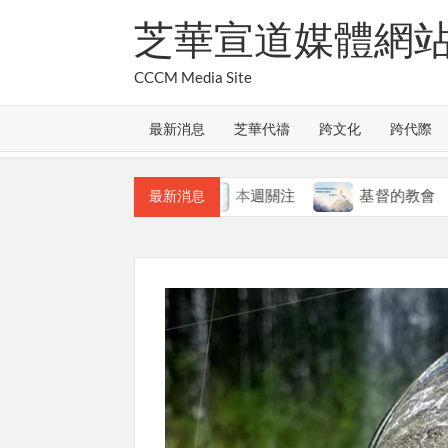
Skip
芝華宣道媒體網
to
content
CCCM Media Site
最新消息
芝華代禱
跨文化
跨代際
教會的合一
本週關注
基督的教會
本
最新消息