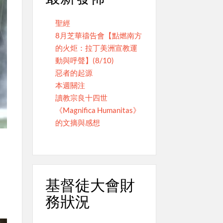
聖經
8月芝華禱告會【點燃南方
的火炬：拉丁美洲宣教運
動與呼聲】(8/10)
惡者的起源
本週關注
讀教宗良十四世
《Magnifica Humanitas》
的文摘與感想
基督徒大會財
務狀況