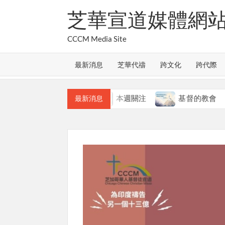
Skip
芝華宣道媒體網
to
content
CCCM Media Site
最新消息
芝華代禱
跨文化
跨代際
教會的合一
本週關注
基督的教會
最新消息