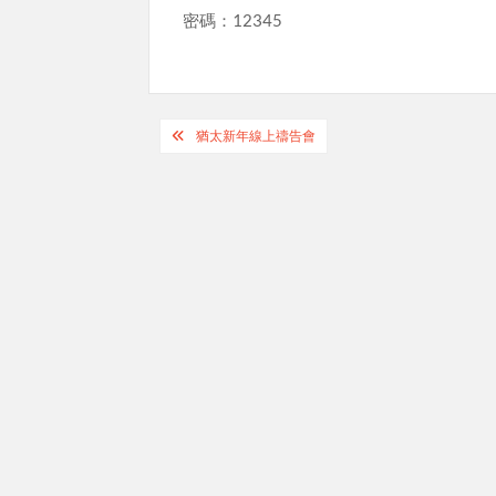
密碼：12345
Post
猶太新年線上禱告會
navigation