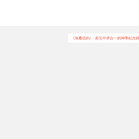
《洛桑信約》: 多元中求合一的神學紀念