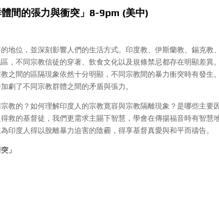
體間的張力與衝突」8-9pm (美中)
要的地位，並深刻影響人們的生活方式。印度教、伊斯蘭教、錫克教
地區，不同宗教信徒的穿著、飲食文化以及規條禁忌都存在明顯差異
宗教之間的區隔現象依然十分明顯，不同宗教間的暴力衝突時有發生
步加劇了不同宗教群體之間的矛盾與張力。
同宗教的？如何理解印度人的宗教寛容與宗教隔離現象？是哪些主要
人得救的基督徒，我們更需求主賜下智慧，學會在傳揚福音時有智慧
並為印度人得以脫離暴力迫害的陰霾，得享基督真愛與和平而禱告。
衝突」