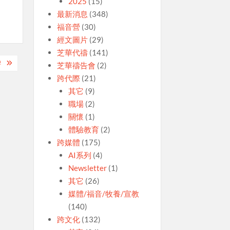
2025
(15)
最新消息
(348)
福音營
(30)
經文圖片
(29)
芝華代禱
(141)
碑
芝華禱告會
(2)
跨代際
(21)
其它
(9)
職場
(2)
關懷
(1)
體驗教育
(2)
跨媒體
(175)
AI系列
(4)
Newsletter
(1)
其它
(26)
媒體/福音/牧養/宣教
(140)
跨文化
(132)