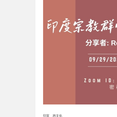
印宣
跨文化