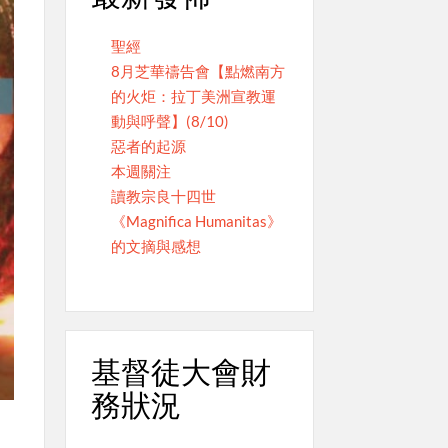
聖經
8月芝華禱告會【點燃南方
的火炬：拉丁美洲宣教運
動與呼聲】(8/10)
惡者的起源
本週關注
讀教宗良十四世
《Magnifica Humanitas》
的文摘與感想
基督徒大會財
務狀況