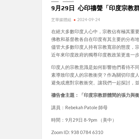
9月29日 心印禱聲「印度宗教群
芝華媒體組
2024-09-24
在絕大多數印度人心中，宗教佔有極其重
佛教和基督教各自在印度有其主要的分布
儘管大多數印度人持有宗教寬容的態度，
近年來印度政府的獨尊印度教政策更進一
印度人的宗教意識是如何影響他們看待不
素導致印度人的宗教衝突？作為關切印度
避免或應對宗教衝突。讓我們一起探討，
禱告會主題：「印度宗教群體間的張力與
講員：Rebekah Patole 師母
時間：9月29日 8-9pm （美中）
Zoom ID: 938 0784 6310