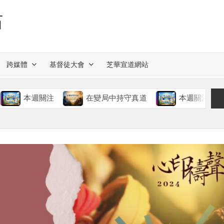
站
跨媒體
基督徒大會
芝華宣道網站
本週關注
在變局中持守真道
本週關注
慈