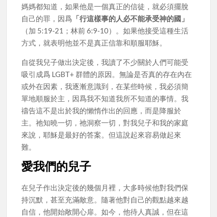
媽媽都知道，如果他是一個真正的信徒，就必須擺脫
自己的罪，因爲
「行這樣事的人必不能承受神的國」
（加 5:19-21；林前 6:9-10）。如果他接受這種生活
方式，就表明他並不是真正信靠和順服耶穌。
自從我兒子做出決定後，我讀了不少關於人們可能受
吸引成爲 LGBT+ 群體的原因。無論是否真的存在內在
或外在因素，我逐漸意識到，在某些時候，我必須簡
單地順服於主，因爲我不知道我所不知道的事情。我
禱告這不是出於我的懶惰作出的回應，而是降服於
主。祂知曉一切，祂洞察一切，對我兒子和我的家庭
來說，耶穌是最好的答案。但這說起來容易做起來
難。
愛我們的兒子
在兒子作出決定後的幾個月裡，大多時候他對我們保
持沉默，甚至充滿敵意。隨著他對自己的觀點越來越
自信，他開始敞開心扉。如今，他待人真誠，但在這