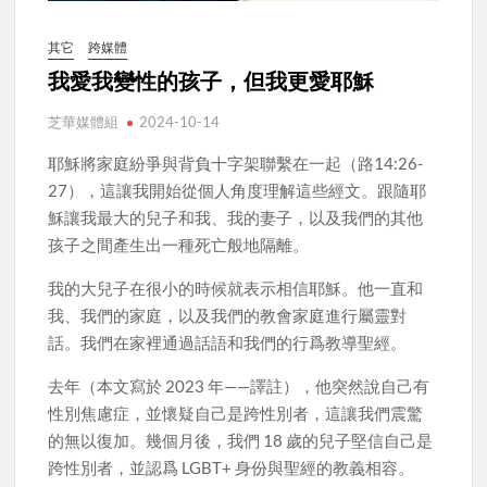
其它
跨媒體
我愛我變性的孩子，但我更愛耶穌
芝華媒體組
2024-10-14
耶穌將家庭紛爭與背負十字架聯繫在一起（路14:26-
27），這讓我開始從個人角度理解這些經文。跟隨耶
穌讓我最大的兒子和我、我的妻子，以及我們的其他
孩子之間產生出一種死亡般地隔離。
我的大兒子在很小的時候就表示相信耶穌。他一直和
我、我們的家庭，以及我們的教會家庭進行屬靈對
話。我們在家裡通過話語和我們的行爲教導聖經。
去年（本文寫於 2023 年——譯註），他突然說自己有
性別焦慮症，並懷疑自己是跨性別者，這讓我們震驚
的無以復加。幾個月後，我們 18 歲的兒子堅信自己是
跨性別者，並認爲 LGBT+ 身份與聖經的教義相容。