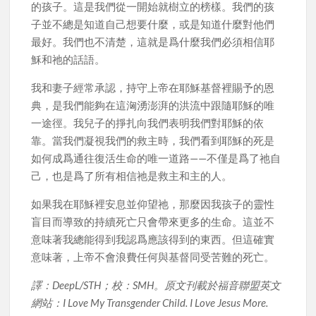
的孩子。這是我們從一開始就樹立的榜樣。我們的孩
子並不總是知道自己想要什麼，或是知道什麼對他們
最好。我們也不清楚，這就是爲什麼我們必須相信耶
穌和祂的話語。
我和妻子經常承認，持守上帝在耶穌基督裡賜予的恩
典，是我們能夠在這洶湧澎湃的洪流中跟隨耶穌的唯
一途徑。我兒子的掙扎向我們表明我們對耶穌的依
靠。當我們凝視我們的救主時，我們看到耶穌的死是
如何成爲通往復活生命的唯一道路——不僅是爲了祂自
己，也是爲了所有相信祂是救主和主的人。
如果我在耶穌裡安息並仰望祂，那麼因我孩子的靈性
盲目而導致的持續死亡只會帶來更多的生命。這並不
意味著我總能得到我認爲應該得到的東西。但這確實
意味著，上帝不會浪費任何與基督同受苦難的死亡。
譯：DeepL/STH；校：SMH。原文刊載於福音聯盟英文
網站：I Love My Transgender Child. I Love Jesus More.