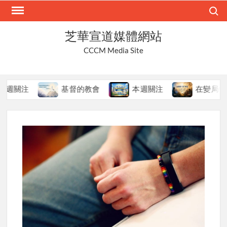
Skip
Search
to
content
芝華宣道媒體網站
CCCM Media Site
注
基督的教會
本週關注
在變局中持守真