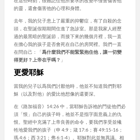
在這些時刻，很難記住他所要求的改變不僅會傷害他
的靈，還會傷害他的心理和身體。
去年，我的兒子患上了嚴重的抑鬱症，有了自殺的念
頭，在聖誕假期期間住進了急診室。那是我家人經歷
過的最黑暗的聖誕節，而接下來的幾個月裡，我一直
在擔心我的孩子是否會死在自己的房間裡。我們一直
在問自己：「
爲什麼我們不能緊緊抱住他，讓一切變
得更好？上帝在乎嗎？
」
更愛耶穌
當我的兒子以爲我們討厭他時，他並不知道我們對耶
穌（以及對他）的愛比他想像的還要深。
在《路加福音》14:26 中，當耶穌告訴祂的門徒他們必
須「恨」自己的孩子時，祂並不是指字面意義上的仇
恨。聖經中充滿了上帝良善的命令，要我們享受並犧
牲地愛我們的孩子（申 4:9；箴 17:6；賽 49:15-16；
瑪 4:6；西 3:21；弗 6:1-4）。耶穌對此並無異議。相