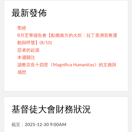
最新發佈
聖經
8月芝華禱告會【點燃南方的火炬：拉丁美洲宣教運
動與呼聲】(8/10)
惡者的起源
本週關注
讀教宗良十四世《Magnifica Humanitas》的文摘與
感想
基督徒大會財務狀況
截至：
2025-12-30 9:00AM