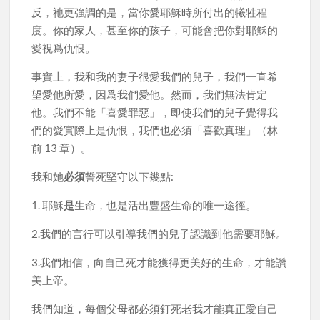
反，祂更強調的是，當你愛耶穌時所付出的犧牲程
度。你的家人，甚至你的孩子，可能會把你對耶穌的
愛視爲仇恨。
事實上，我和我的妻子很愛我們的兒子，我們一直希
望愛他所愛，因爲我們愛他。然而，我們無法肯定
他。我們不能「喜愛罪惡」，即使我們的兒子覺得我
們的愛實際上是仇恨，我們也必須「喜歡真理」（林
前 13 章）。
我和她
必須
誓死堅守以下幾點:
1. 耶穌
是
生命，也是活出豐盛生命的唯一途徑。
2.我們的言行可以引導我們的兒子認識到他需要耶穌。
3.我們相信，向自己死才能獲得更美好的生命，才能讚
美上帝。
我們知道，每個父母都必須釘死老我才能真正愛自己