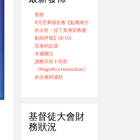
聖經
8月芝華禱告會【點燃南方
的火炬：拉丁美洲宣教運
動與呼聲】(8/10)
惡者的起源
本週關注
讀教宗良十四世
《Magnifica Humanitas》
的文摘與感想
基督徒大會財
務狀況