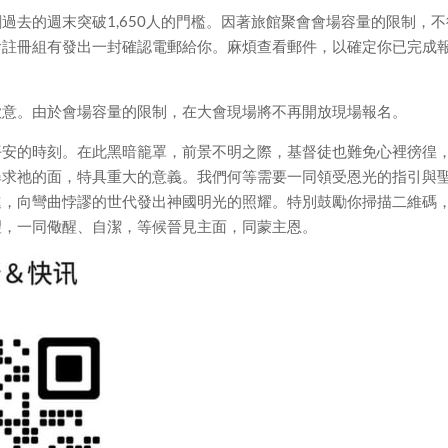
過去的週末突破1,650人的門檻。因著旅館聚會會場容量的限制，不
會註冊組有發出一封確認電郵給你。麻煩查看郵件，以確定你已完成
歉意。由於會場容量的限制，在大會現場將不再開放現場報名。
平安的時刻。在此黑暗籠罩，前景不明之際，基督徒也難免心裡徬徨
尋求祂的面，特具重大的意義。我們何等需要一同領受恩光的指引與
進，向彎曲悖謬的世代發出神國明光的照耀。特別鼓勵你掃描二維碼
望，一同儆醒、自潔，等候晉見主面，同蒙主恩。