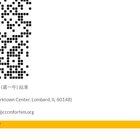
 (週一午) 結束
ktown Center, Lombard, IL 60148)
cccmforhim.org
/