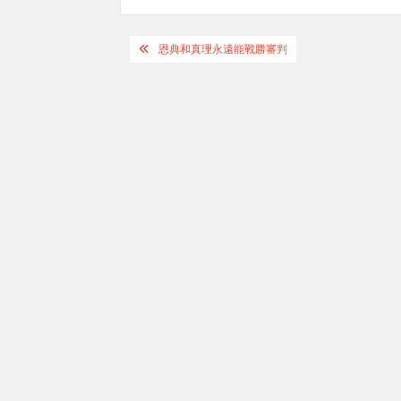
Post
恩典和真理永遠能戰勝審判
navigation