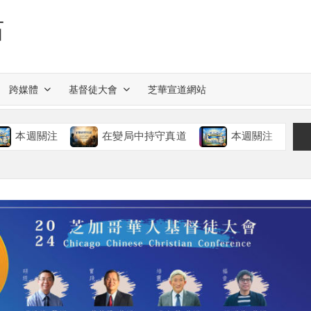
站
跨媒體
基督徒大會
芝華宣道網站
關注
在變局中持守真道
本週關注
慈愛的