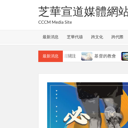
Skip
芝華宣道媒體網
to
content
CCCM Media Site
最新消息
芝華代禱
跨文化
跨代際
教會的合一
本週關注
基督的教會
本週
最新消息