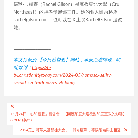
瑞秋·吉爾森（Rachel Gilson）是克魯東北大學（Cru
Northeast）的神學發展部主任。她的個人部落格為：
rachelgilson.com ，也可以在Ｘ上 @RachelGilson 追蹤
她。
___________________________________________________________
____________________
本文原載於 【今日基督教】網站，承蒙允准轉載，特
此致謝！
https://zh-
tw.christianitytoday.com/2024/05/homosexuality-
sexual-sin-truth-mercy-zh-hant/
Post
11月24日「心印禱聲」禱告會 —【回應印度大選後對印度宣教的影響】
navigation
8-9PM (美中)
「2024芝加哥華人基督徒大會」— 報名額滿，等候預備與主相遇