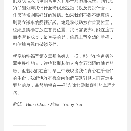
們必須進入到每個當事人在那一刻的處境裡。我們必
須仔細分辨我們什麽時候應說話（以及要說什麽）、
什麽時候則應好好的聆聽。如果我們不得不說真話，
則要在謙卑的愛裡訴說。總是將傾聽放在首要位置，
也總是將禱告放在首要位置。我們需要盡可能在這方
面學習並成長，最重要的是，倚靠上帝全然的掌權，
相信祂會親自帶領我們。
就像約翰福音第 8 章那名婦人一樣，那些在性道德的
罪中掙扎的人，往往預期其他人會拿石頭砸向他們的
臉。但若我們在言行舉止中表現出我們真心在乎他們
的生命，我們也許有機會向他們傳遞對世人而言最重
要的信息：基督的福音──那永遠能戰勝審判的真理之
路。
翻譯：Harry Chou / 校編：Yiting Tsai
___________________________________________________________
___________________