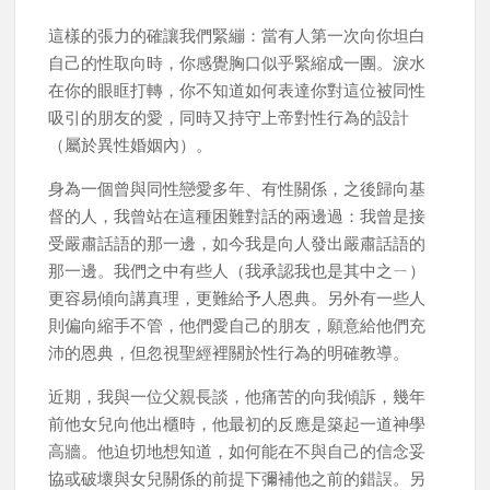
這樣的張力的確讓我們緊繃：當有人第一次向你坦白
自己的性取向時，你感覺胸口似乎緊縮成一團。淚水
在你的眼眶打轉，你不知道如何表達你對這位被同性
吸引的朋友的愛，同時又持守上帝對性行為的設計
（屬於異性婚姻內）。
身為一個曾與同性戀愛多年、有性關係，之後歸向基
督的人，我曾站在這種困難對話的兩邊過：我曾是接
受嚴肅話語的那一邊，如今我是向人發出嚴肅話語的
那一邊。我們之中有些人（我承認我也是其中之ㄧ）
更容易傾向講真理，更難給予人恩典。另外有一些人
則偏向縮手不管，他們愛自己的朋友，願意給他們充
沛的恩典，但忽視聖經裡關於性行為的明確教導。
近期，我與一位父親長談，他痛苦的向我傾訴，幾年
前他女兒向他出櫃時，他最初的反應是築起一道神學
高牆。他迫切地想知道，如何能在不與自己的信念妥
協或破壞與女兒關係的前提下彌補他之前的錯誤。另