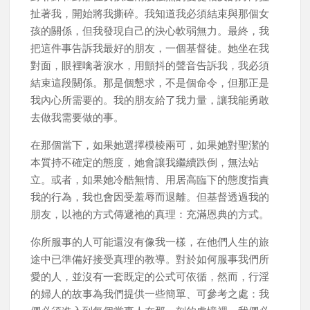
扯著我，開始將我撕碎。我知道我必須結束與那個女
孩的關係，但我發現自己的決心軟弱無力。最終，我
把這件事告訴我最好的朋友，一個基督徒。她坐在我
對面，眼裡噙著淚水，用顫抖的聲音告訴我，我必須
結束這段關係。那是個懇求，不是個命令，但那正是
我內心所需要的。我的朋友給了我力量，讓我能勇敢
去做我需要做的事。
在那個當下，如果她選擇模棱兩可，如果她對聖潔的
本質持不確定的態度，她會讓我繼續跌倒，無法站
立。或者，如果她冷酷無情、用居高臨下的態度指責
我的行為，我也會因受羞辱而退離。但基督透過我的
朋友，以祂的方式傳遞祂的真理：充滿恩典的方式。
你所服事的人可能還沒有像我一樣，在他們人生的旅
途中已準備好接受真理的教導。對於如何服事我們所
愛的人，並沒有一套既定的公式可依循，然而，行淫
的婦人的故事為我們提供一些簡單、可參考之處：我