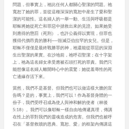
問題，但事實上，祂比任何人都關心聖潔的問題。祂
寬恕了她的罪，並從這種深深的寬恕中産生了愛和聖
潔的可能性。這名婦人的一舉一動、生活與呼吸都是
耶稣將她從死亡和罪惡中拯救出來的見證。如果她受
到應得的懲罰（死刑），也許公義得以實現，但罪也
獲得代價昂貴的勝利──毀滅亞伯拉罕的女兒。但是，
耶稣不僅僅是最終戰勝罪的神，祂還能從罪惡的深淵
生出聖潔的果實。在沙地前，祂呼召聖潔；在十字架
上，祂為這名婦女承受應被石頭打死的罪責。我們只
能想像這名婦人離開時心中的震驚：她從羞辱性的死
亡邊緣存活下來。
當然，我們不是基督。但我們也可以做這樣大膽的宣
告嗎？是的，事實上，我們可以！作為基督身體的一
份子，我們受呼召成為使人與神和解的使者（林後
5:18）。我們可以像耶稣一樣自由地傳遞真理，傳講
在性上的罪對我們的靈魂造成的危害。但我們也被呼
召在「基督救贖的恩典、寬恕、愛」的框架內傳講這