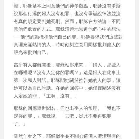
裡，耶稣基本上同意他們的神學觀點，耶穌沒有爭辯
說那個行淫的婦人沒有犯罪，也沒有爭辯說律法並沒
有真的規定要判她死刑。然而，耶穌在方法論上不同
意他們處置的方式。耶稣清楚地知道他們心中的想法
──他們的動機和他們自己的罪。耶穌要求我們這些對
真理充滿熱情的人，時時刻刻注意用同樣批判他人的
眼光來批判自己。
當所有人都離開後，耶稣站起來問，「婦人，那些人
在哪裡呢？沒有人定你的罪嗎？」這是婦人在此事上
第一次和人對話。耶稣問她關於控告她的人的事，讓
她可以為自己說話。在她的回答中，她僅僅闡述沒有
人定她的罪，「主啊，沒有。」
耶稣的回應舉世聞名，但也出乎人的常理。「我也不
定妳的罪，」耶稣說。「去吧，從此不要再犯罪
了。」
雖然乍看之下，耶稣似乎並不關心這個人聖潔與否的