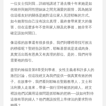
一位女士找到我，詳細地講述了過去幾十年來她是如
何維持與她同性戀妹妹之間充滿愛的親情，因為她深
信這樣友好的關係是她對這位家人見證耶稣的方式。
如今她害怕自己沒有說出真理，最終會帶來更大的傷
害，但在這麼多年不曾和家人聊及此事後，她非常不
確定該如何開口。
像這樣的故事還有很多很多。我們到哪裡尋找可效法
的榜樣呢？聖經告訴我們，耶稣基督就是道成肉身、
真實活出既有恩典又有真理的那位。是的，我們何等
需要祂的指引。
盡管約翰福音第8章受到學者、女性主義者和許多人的
激烈討論，但這段經文為我們提供一個真實有效的例
子。在故事中，我們看到耶稣在聖殿教導人，文士和
法利賽人走進來，帶著一個行淫時被抓的婦人。經文
裡說他們試圖用這個問題抓耶稣的把柄──該如何對待
這個有罪的婦人？他們應該按照上帝律法的要求對待
她嗎？