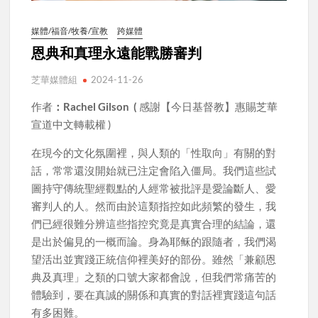
媒體/福音/牧養/宣教
跨媒體
恩典和真理永遠能戰勝審判
芝華媒體組
2024-11-26
作者
：Rachel Gilson (
感謝【今日基督教】惠賜芝華
宣道中文轉載權 )
在現今的文化氛圍裡，與人類的「性取向」有關的對
話，常常還沒開始就已注定會陷入僵局。我們這些試
圖持守傳統聖經觀點的人經常被批評是愛論斷人、愛
審判人的人。然而由於這類指控如此頻繁的發生，我
們已經很難分辨這些指控究竟是真實合理的結論，還
是出於偏見的一概而論。身為耶稣的跟隨者，我們渴
望活出並實踐正統信仰裡美好的部份。雖然「兼顧恩
典及真理」之類的口號大家都會說，但我們常痛苦的
體驗到，要在真誠的關係和真實的對話裡實踐這句話
有多困難。