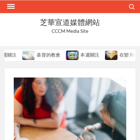
Skip
Search
to
content
芝華宣道媒體網站
CCCM Media Site
注
基督的教會
本週關注
在變局中持守真