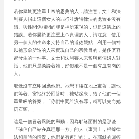
若你屬於更注重上帝的恩典的人，請注意，文士和法
利賽人指出這個女人的罪行並訴諸律法的處置並沒有
錯。與性關係相關的罪是神所重視的，也是道德上的
錯誤。若你屬於更注重上帝真理的人，請注意，使用
另一個人的生命來支持自己的道德觀點、利用一個神
以祂形象所造的人來實現自己的宗教目的，是多麽容
易發生的一件事。文士和法利賽人未曾與這個婦人對
話，他們只是談論著她，好似她不是一個有血有肉的
人。
耶稣沒有立即回應他們。祂彎下腰在地上畫著，讓他
們等著。當祂終於回答時，祂站起來，給了他們一個
重量級的答案，「你們中間誰沒有罪，就可以先向她
扔石頭。」
這是一個冒著風險的舉動，因為耶稣面對的是那些
「確信自己站在真理那一方」的人（事實上，根據律
法和當時的情況，他們是有道理的）。在耶穌的回答