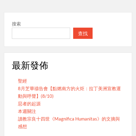
搜索
查找
最新發佈
聖經
8月芝華禱告會【點燃南方的火炬：拉丁美洲宣教運
動與呼聲】(8/10)
惡者的起源
本週關注
讀教宗良十四世《Magnifica Humanitas》的文摘與
感想