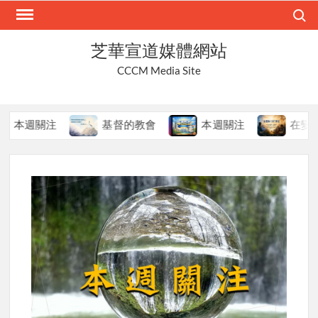
Skip
Search
to
content
芝華宣道媒體網站
CCCM Media Site
本週關注
基督的教會
本週關注
在變局中