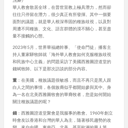
洗腳）
華人教會散居全球，在普世宣教上極具潛力，然而卻
往往只停留在潛力，很少真正有所發揮。其中一個要
面對的議題，就是華人根深蒂固的種族歧視，以及對
周遭不同種族、文化、語言群體的漠不關心，甚至盡
量不接觸的心態。
2023年5月，世界華福總幹事、「使命門徒」播客主
持人董家驊牧師就「海外華人教會如何克服種族歧視
和民族中心主義」的問題采訪了美國西雅圖證道堂的
錢斌牧師。以下是那次訪談的部分内容。
董
：在美國，種族議題很敏感，而且不再只是黑人跟
白人之間的事情，各個族裔似乎都開始參與其中。身
為一名在北美西雅圖牧會的華裔牧者，您是如何開始
關注種族議題的呢？
錢
：西雅圖證道堂聚會是我服事的教會。1960年創立
時會友以香港和台灣的華人為主，隨著移民趨勢的改
變，來自中國、東南亞、北美、甚至歐洲的華人第