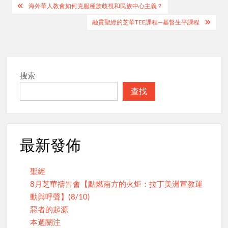
Post
海外華人教會如何克服種族歧視和民族中心主義？
navigation
融貫聖經的芝華TEE課程—基督生平課程
搜索
查找
最新發佈
聖經
8月芝華禱告會【點燃南方的火炬：拉丁美洲宣教運
動與呼聲】(8/10)
惡者的起源
本週關注