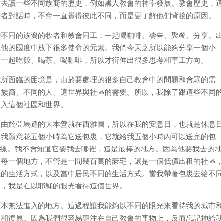
意去讀一些不同族裔的歷史，例如黑人教會的神學發展、教會歷史，
牧者對話時，不會一直覺得彼此不同，而是更了解他們背後的原因。
些不同的族裔的牧者和教會同工，一起喝咖啡、禱告、聚餐、分享、
在他的國度中放下很多使命的元素。我們今天之所以能夠分享一個小
是一起吃飯、喝茶、喝咖啡，所以才衍伸出很多思考和事工方向。
我所面臨的困境是，由於要處理的很多自己教會中的問題和會眾的需
同族裔、不同的人、這世界與社區的需要。所以，我除了跟這些不同
深入這個社區和世界。
：由於亞馬遜的大本營就在西雅圖，所以在我的安息日，也就是休息
，我願意花五個小時為它送包裹，它就給我五個小時內可以送完的包
路線。我不會知道它要我去哪裡，這是最棒的地方。因為他要我去的
在每一個地方，不管是一間幾百萬的豪宅，還是一個低價出租的社區
區的生活方式，以及當中居民不同的生活方式。當我帶著包裹去給不
修，我是在以耶穌的眼光看待這個世界。
原本無法進入的地方。這過程讓我能夠以不同的眼光來看待我的城市
建和復原。因為我們很容易專注在自己教會的事物上，反而忘記神給