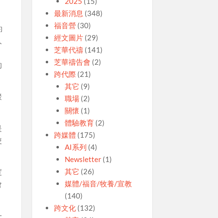
2025
(15)
最新消息
(348)
福音營
(30)
約
經文圖片
(29)
人
芝華代禱
(141)
那
芝華禱告會
(2)
的
跨代際
(21)
其它
(9)
聚
職場
(2)
關懷
(1)
體驗教育
(2)
是
跨媒體
(175)
使
AI系列
(4)
Newsletter
(1)
其它
(26)
度
媒體/福音/牧養/宣教
會
(140)
跨文化
(132)
一