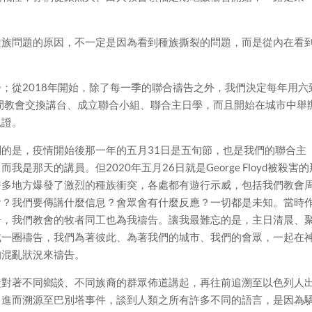
種族問題的原因，不一定是因為看到種族撕裂的問題，而是從內在看
；從2018年開始，除了每一季的聯合禱告之外，我們決定每年用六
er」，即三間教會交換講台、成立聯合小組、聯合主日學，而且開始在城市中舉
見證。
的是，疫情開始後那一年的五月31日是五旬節，也是我們的聯合主
那天的講員。但2020年五月26日就是George Floyd被殺害的
許多地方爆發了激烈的種族衝突，各處都有遊行示威，包括我們教會
會？我們要傳講什麼信息？會眾會有什麼反應？一切都是未知。當時
告，我們教會的牧者同工也為我禱告。讓我最難忘的是，主日清晨、
成一圈禱告，我們為著彼此、為著我們的城市、我們的會眾，一起在
的混亂狀況來禱告。
徒對著不同鄉談、不同族裔的群眾佈道講起，再往前追溯至以色列人
，進而溯源至巴別塔事件，談到人類之所有許多不同的語言，是因為