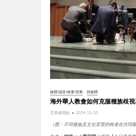
媒體/福音/牧養/宣教
跨媒體
海外華人教會如何克服種族歧視
芝華媒體組
2024-12-10
（图：不同種族及文化背景的牧者在共同