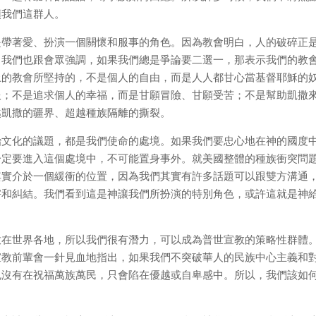
領我們這群人。
是帶著愛、扮演一個關懷和服事的角色。因為教會明白，人的破碎正
。我們也跟會眾強調，如果我們總是爭論要二選一，那表示我們的教
上的教會所堅持的，不是個人的自由，而是人人都甘心當基督耶穌的
服；不是追求個人的幸福，而是甘願冒險、甘願受苦；不是幫助凱撒
越凱撒的疆界、超越種族隔離的撕裂。
治文化的議題，都是我們使命的處境。如果我們要忠心地在神的國度
一定要進入這個處境中，不可能置身事外。就美國整體的種族衝突問
其實介於一個緩衝的位置，因為我們其實有許多話題可以跟雙方溝通
害和糾結。我們看到這是神讓我們所扮演的特別角色，或許這就是神
放在世界各地，所以我們很有潛力，可以成為普世宣教的策略性群體
宣教前輩會一針見血地指出，如果我們不突破華人的民族中心主義和
也沒有在祝福萬族萬民，只會陷在優越或自卑感中。所以，我們該如