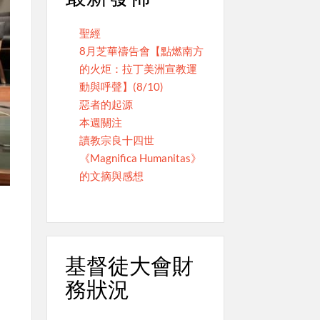
聖經
8月芝華禱告會【點燃南方
的火炬：拉丁美洲宣教運
動與呼聲】(8/10)
惡者的起源
本週關注
讀教宗良十四世
《Magnifica Humanitas》
的文摘與感想
基督徒大會財
務狀況