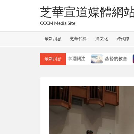
Skip
芝華宣道媒體網
to
content
CCCM Media Site
最新消息
芝華代禱
跨文化
跨代際
教會的合一
本週關注
基督的教會
本週
最新消息