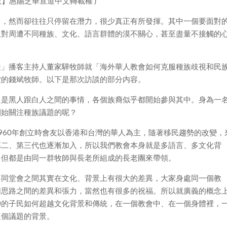
】惠賜芝華宣道中文轉載權 )
力，然而卻往往只停留在潛力，很少真正有所發揮。其中一個要面對
及對周遭不同種族、文化、語言群體的漠不關心，甚至盡量不接觸的
門徒」播客主持人董家驊牧師就「海外華人教會如何克服種族歧視和民
堂的錢斌牧師。以下是那次訪談的部分内容。
只是黑人跟白人之間的事情，各個族裔似乎都開始參與其中。身為一
開始關注種族議題的呢？
960年創立時會友以香港和台灣的華人為主，隨著移民趨勢的改變，
第二、第三代也逐漸加入，所以我們教會本身就是多語言、多文化背
，但都是由同一群牧師與長老所組成的長老團來帶領。
不同堂會之間其實在文化、背景上有很大的差異，大家身處同一個教
同思路之間的差異和張力，當然也有很多的祝福。所以就廣義的概念
神的子民如何超越文化背景和傳統，在一個教會中、在一個身體裡，
這個議題的背景。