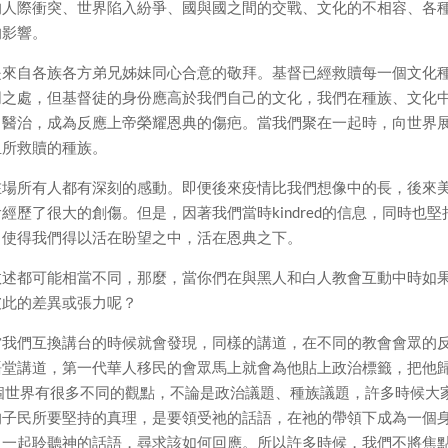
的人際衝突、世界陷入紛爭、國與國之間的交戰、文化的不相容、各
的影響。
是來自各族各方弟兄姊妹同心合意的敬拜。基督已經救贖每一個文化
同之處，但基督徒的身份應高於我們自己的文化，我們在種族、文化
、醫治，成為反應上帝榮耀恩典的傷疤。當我們聚在一起時，向世界
血所救贖的種族。
在場所有人都有深刻的感動。即便後來疫情比我們想像中的長，後來
歷了很大的創傷。但是，因著我們當時kindred的信息，同時也堅
，使得我們得以活在盼望之中，活在恩典之下。
敘述都可能相當不同，那麼，當你們在與黑人和白人教會互動中時如
彼此的差異或張力呢？
當我們互換講台的時候就會發現，同樣的講道，在不同的教會會眾的
語堂講道，第一代華人移民的會眾馬上就會為他貼上政治標籤，把他
個世界有很多不同的觀點，不論是政治議題、種族議題，許多時候大
的子民所要堅持的真理，是要領受祂的話語，在祂的帶領下成為一個
，一起聆聽神的話語，尋求該如何回應。所以許多時候，我們不將焦