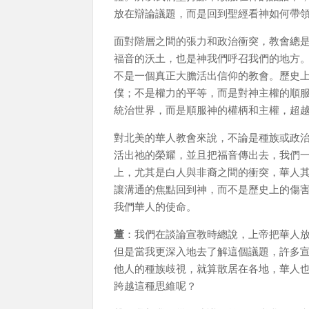
放在辯論議題，而是回到聖經看神如何帶
面對階層之間的張力和政治衝突，教會總
福音的沃土，也是神我們呼召我們的地方
不是一個真正大膽活出信仰的教會。歷史
僕；不是權力的平等，而是對神主權的順
統治世界，而是順服神的權柄和主權，超
對北美的華人教會來說，不論是種族或政
活出祂的榮耀，並且把福音傳出去，我們
上，尤其是白人與非裔之間的衝突，華人
讓溝通的焦點回到神，而不是歷史上的傷
我們華人的使命。
董
：我們在談論宣教時總說，上帝把華人
但是當我更深入地去了解這個議題，許多
他人的種族歧視，就算散居在各地，華人
跨越這種思維呢？