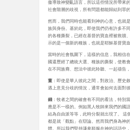
傲導致神變亂語言，所以這些情況所帶來
社會階層的歧視，所有問題都能歸結到罪
然而，我們同時也能看到神的心意，也就
族與身份。基於此，即使我們仍有許多不
的各種撕裂，已經在基督的寶血裡被救贖
示的是一個新的種族，也就是耶穌基督寶
當時的社會氛圍下，這樣的信息，我相信
國還歷經了總統大選、種族的撕裂，使教會經
在不同族裔、想法中彼此聆聽、一起禱告
董
：即使是華人彼此之間，對政治、歷史
遇上意見分歧的情況，通常會如何去面對
錢
：牧者之間的確會有不同的看法，特別
應是不一樣的。例如黑人牧師來我們的國
結為自由派等等，此時分裂就出現了。 這
都是就「觀點」在辯論。然而我們身為神
體。所以我們堅持謙卑順服在神的話語中