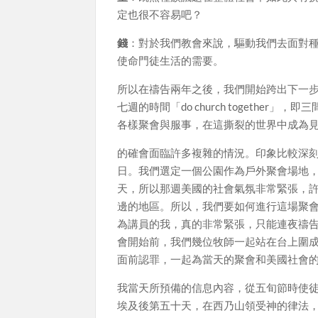
定也很不容易吧？
錢
：對於我們教會來說，驅動我們去面對
使命門徒生活的需要。
所以在禱告兩年之後，我們開始跨出下一步
七週的時間「do church togeth
各樣聚會與服事，在這撕裂的世界中成為
的確會面臨許多複雜的情況。印象比較深刻
日。我們選定一個公園作為戶外聚會場地，而我是
天，所以那週美國的社會氣氛非常緊張，
邊的地區。所以，我們要如何進行這場聚
為講員的我，真的非常緊張，只能連夜禱
會開始前，我們幾位牧師一起站在台上圍
面前認罪，一起為當天的聚會和美國社會
我當天所預備的信息內容，從五旬節時使
埃及後第五十天，在西乃山領受神的律法