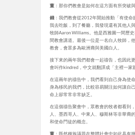
董
：那你們教會是如何在這方面有所突破
錢
：我們教會從2012年開始推動「有使命的教會
我去吃飯，到了餐廳，我發現還有其他人
牧師Aaron Williams。他是西雅
間教會講道。最後一位是一名白人牧師，
教會，會眾多為歐洲裔與美國白人。
接下來的兩年我們都會一起禱告，也因此
會叫作kindred，中文就翻譯成「主裡
在這兩年的禱告中，我們看到自己身為使
身為移民的我們，比較容易關注如何讓自
命上卻常常非常缺乏。
在這個禱告聚會中，眾教會的牧者都看到
人、墨西哥人、中東人、穆斯林等非華裔
和使命門徒的概念。
董
：既然種族議題在整體社會中如此具有