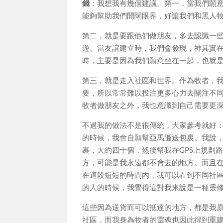
錢
：我想我有幾個建議。第一，當我們願
能夠幫助我們開闊眼界，好讓我們和黑人
第二，就是要跟他們做朋友，多去認識一
遊。當友誼建立時，我們會發現，神其實
時，主要是因為我們願意坐在一起，也就
第三，就是走入社區和世界。作為牧者，
要，所以常常難以投注更多心力去關注不
牧者做朋友之外，我也意識到自己需要更
不過我的做法不是很傳統，大家參考就好
的時候，我會自願幫亞馬遜送包裹。我說
裹，大約四十個，然後幫我在GPS上規劃
方，可能是我永遠都不會去的地方。而且
在這段短短的時間內，我可以看到不同社
的人的時候，我覺得這對我來說是一種靈
這些因為送貨而可以抵達的地方，都是我
社區，而我身為牧者的靈魂也因此得到重