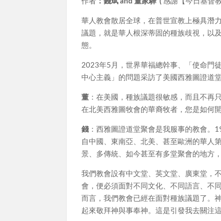
作者
：錢斌 and 董家驊 (
感謝【今日基督教
華人教會散居全球，在普世宣教上極具潛
議題，就是華人根深蒂固的種族歧視，以
態。
2023年5月，世界華福總幹事、「使命
中心主義」的問題采訪了美國西雅圖證道
董
：在美國，種族議題很敏感，而且不再
在北美西雅圖牧會的華裔牧者，您是如何
錢
：西雅圖證道堂聚會是我服事的教會。1
自中國、東南亞、北美、甚至歐洲的華人
景、多傳統、如今甚至有多堂聚會的地方
我們教會設有中文堂、英文堂、廣東堂，
會，便必須面對不同文化、不同語言、不
而言，我們教會已經在面對種族議題了。
起來敬拜神與事奉神。這是引發我去關注