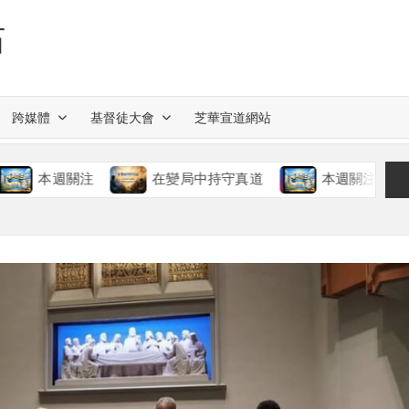
站
跨媒體
基督徒大會
芝華宣道網站
關注
在變局中持守真道
本週關注
慈愛