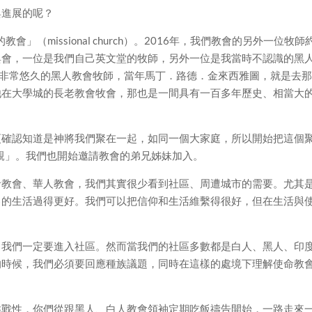
與進展的呢？
」（missional church）。2016年，我們教會的另外一位牧師
與會，一位是我們自己英文堂的牧師，另外一位是我當時不認識的黑
圖一間歷史非常悠久的黑人教會牧師，當年馬丁．路德．金來西雅圖，就是去
他在大學城的長老教會牧會，那也是一間具有一百多年歷史、相當大
更確認知道是神將我們聚在一起，如同一個大家庭，所以開始把這個
一家親」。我們也開始邀請教會的弟兄姊妹加入。
命教會、華人教會，我們其實很少看到社區、周遭城市的需要。尤其
己的生活過得更好。我們可以把信仰和生活維繫得很好，但在生活與
，我們一定要進入社區。然而當我們的社區多數都是白人、黑人、印
的時候，我們必須要回應種族議題，同時在這樣的處境下理解使命教
挑戰性，你們從跟黑人、白人教會領袖定期吃飯禱告開始，一路走來