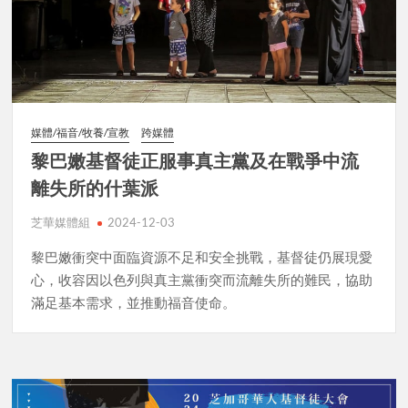
媒體/福音/牧養/宣教
跨媒體
黎巴嫩基督徒正服事真主黨及在戰爭中流
離失所的什葉派
芝華媒體組
2024-12-03
黎巴嫩衝突中面臨資源不足和安全挑戰，基督徒仍展現愛
心，收容因以色列與真主黨衝突而流離失所的難民，協助
滿足基本需求，並推動福音使命。