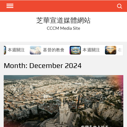
Skip
Search
to
content
芝華宣道媒體網站
CCCM Media Site
本週關注
基督的教會
本週關注
在變局中
Month:
December 2024