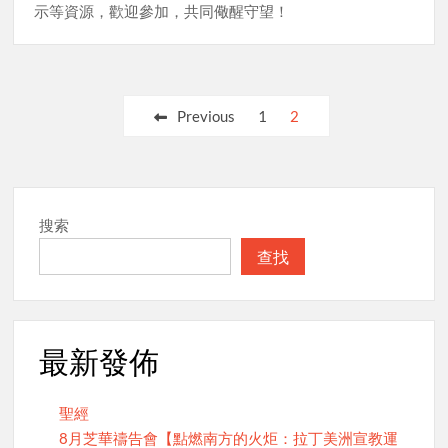
示等資源，歡迎參加，共同儆醒守望！
Posts
Previous
1
2
pagination
搜索
查找
最新發佈
聖經
8月芝華禱告會【點燃南方的火炬：拉丁美洲宣教運