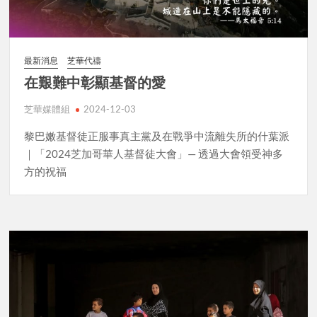
最新消息
芝華代禱
在艱難中彰顯基督的愛
芝華媒體組
2024-12-03
黎巴嫩基督徒正服事真主黨及在戰爭中流離失所的什葉派
｜「2024芝加哥華人基督徒大會」— 透過大會領受神多
方的祝福