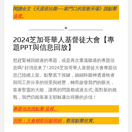
閱讀全文《天涯若比鄰——家門口的宣教禾場》請點擊
這裡
。
____________________★____________________
2024芝加哥華人基督徒大會【專
題PPT與信息回放】
想趕緊補回錯過的專題，或是再次重溫聽過的專題信
息嗎? 好消息來了! 2024芝加哥華人基督徒大會專題信
息已陸續上架。點擊底下按鍵，細細聆聽神透過牧者
與同工所分享的領受與經歷，轉而啟發我們的眼光，
靠著聖靈的大能，讓舊的問題都成過去式; 面對新的挑
戰，我們仍能靠著主耶穌邁出得勝的步伐！
專題信息請點擊 這裡。
另附：大會精彩回顧視頻
，歡迎點擊欣賞。