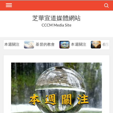
Skip
Search
to
content
芝華宣道媒體網站
CCCM Media Site
週關注
基督的教會
本週關注
在變局中持