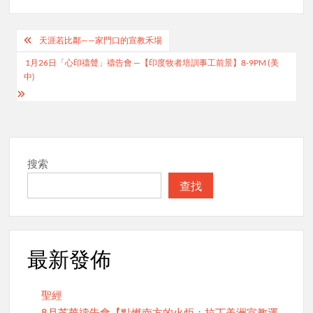
Post
天涯若比鄰——家門口的宣教禾場
navigation
1月26日「心印禱聲」禱告會 —【印度牧者培訓事工前景】8-9PM (美
中)
搜索
查找
最新發佈
聖經
8月芝華禱告會【點燃南方的火炬：拉丁美洲宣教運