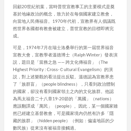
回顧20世紀初葉，當時普世宣教事工的主要模式是奠
基於地緣政治的概念，致力於在每個國家建立教會，
向當地人民傳福音。1970年代初，宣教界有人倡議既
然世界各國都有教會被建立，普世宣教的目標即將完
成。
可是，1974年7月在瑞士洛桑舉行的第一屆世界福音
宣教大會，宣教學者溫德博士（Ralph Winter）發表演
説，題目是「當務之急 —— 跨文化傳福音」（The
Highest Priority : Cross-Ｃultural Evangelism）的演
説，對上述樂觀的看法提出反駁。溫德認為宣教界患
了「族群盲」（people blindness），只看到政治體制
的國家，卻沒有看到國家領土之內的文化族群。他認
為馬太福音二十八章19-20節的「萬國」（nations）
應該翻譯成「萬民」（people）。因此，某一個國家雖
然已經建立基督教會，可是國家境內仍然有許多「隱
藏的族群」（hidden people）（例如：偏遠地區的少
數民族）從來沒有被福音接觸過。