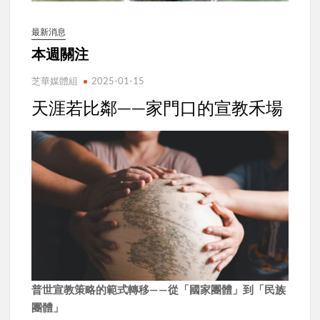
最新消息
本週關注
芝華媒體組
2025-01-15
天涯若比鄰——家門口的宣教禾場
普世宣教策略的範式轉移——從「國家團體」到「民族
團體」