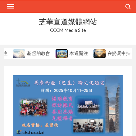
Skip
Search
to
content
芝華宣道媒體網站
CCCM Media Site
基督的教會
本週關注
在變局中持守真道