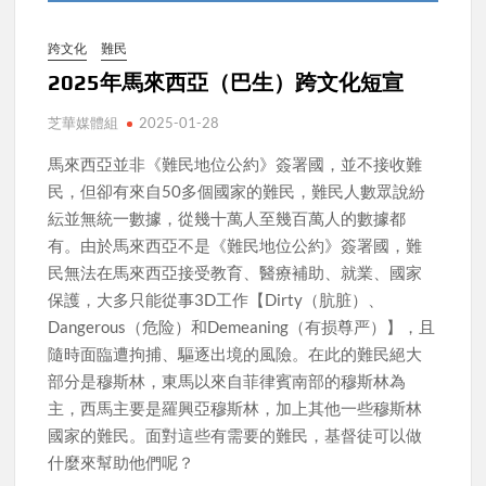
跨文化
難民
2025年馬來西亞（巴生）跨文化短宣
芝華媒體組
2025-01-28
馬來西亞並非《難民地位公約》簽署國，並不接收難
民，但卻有來自50多個國家的難民，難民人數眾說紛
紜並無統一數據，從幾十萬人至幾百萬人的數據都
有。由於馬來西亞不是《難民地位公約》簽署國，難
民無法在馬來西亞接受教育、醫療補助、就業、國家
保護，大多只能從事3D工作【Dirty（肮脏）、
Dangerous（危险）和Demeaning（有损尊严）】，且
隨時面臨遭拘捕、驅逐出境的風險。在此的難民絕大
部分是穆斯林，東馬以來自菲律賓南部的穆斯林為
主，西馬主要是羅興亞穆斯林，加上其他一些穆斯林
國家的難民。面對這些有需要的難民，基督徒可以做
什麼來幫助他們呢？