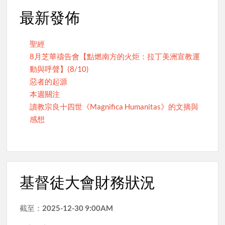
最新發佈
聖經
8月芝華禱告會【點燃南方的火炬：拉丁美洲宣教運
動與呼聲】(8/10)
惡者的起源
本週關注
讀教宗良十四世《Magnifica Humanitas》的文摘與
感想
基督徒大會財務狀況
截至：
2025-12-30 9:00AM