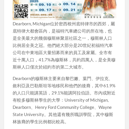
Dearborn, Michigan位於密西根州底特律市的西郊，屬
底特律大都會區內，是福特汽車總公司的所在地，也
是全美最大的幾個穆斯林聚居社區之一，穆斯林人口
比例居全美之冠。他們絕大部分是20世紀初福特汽車
公司在中東地區大量招募而來的員工及家屬。全市有
近十萬人口，41.7%為穆斯林，共約四萬人，是全美穆
斯林人口僅次於紐約市的第二大城市。
Dearborn的穆斯林主要來自黎巴嫩、葉門、伊拉克、
敘利亞及巴勒斯坦等地移民和他們的後裔，其中61.9%
的人口只能講英語，29.1%能講阿拉伯語。市內或附近
有較多穆斯林學生的大學：University of Michigan,
Dearborn、Henry Ford Community College、Wayne
State University。其他還有幾所職訓學院，其中穆斯
林族裔的學生比例都比較高。