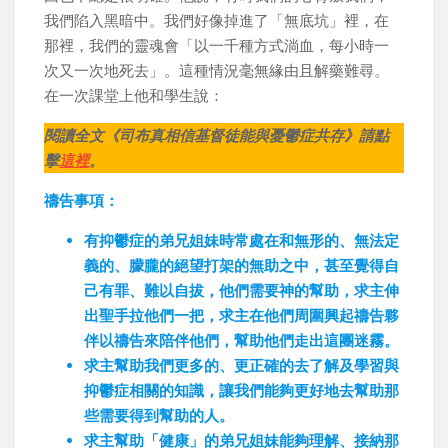
我們陷入黑暗中。我們好像掉進了「無底坑」裡，在
那裡，我們的靈魂會「以一千種方式淌血，每小時一
次又一次地死去」。這種情況毫無緣由且解藥難尋。
在一次課堂上他和學生說：
閱讀全文《司布真相信基督徒能與憂鬱症共存》請點
擊
這裡
。
禱告事項：
有抑鬱症的弟兄姐妹時常處在和無形的、無法定
義的、朦朧的絕望打架的無助之中，甚至覺得自
己有罪、難以自拔，他們需要神的幫助，求主伸
出聖手拉他們一把，求主在他們周圍興起禱告夥
伴以禱告來陪伴他們，幫助他們走出這團迷霧。
求主幫助我們更多的、更正確的去了解及學習與
抑鬱症相關的知識，讓我們能夠更好地去幫助那
些需要得到幫助的人。
求主幫助「健康」的弟兄姐妹能夠理解、接納那