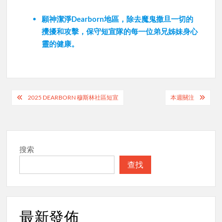
願神潔淨Dearborn地區，除去魔鬼撒旦一切的
攪擾和攻擊，保守短宣隊的每一位弟兄姊妹身心
靈的健康。
Post
2025 DEARBORN 穆斯林社區短宣
本週關注
navigation
搜索
查找
最新發佈