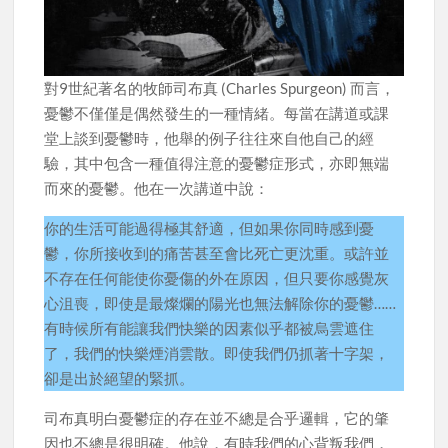
對9世紀著名的牧師司布真 (Charles Spurgeon) 而言，
憂鬱不僅僅是偶然發生的一種情緒。每當在講道或課
堂上談到憂鬱時，他舉的例子往往來自他自己的經
驗，其中包含一種值得注意的憂鬱症形式，亦即無端
而來的憂鬱。他在一次講道中說：
你的生活可能過得極其舒適，但如果你同時感到憂
鬱，你所接收到的痛苦甚至會比死亡更沈重。或許並
不存在任何能使你憂傷的外在原因，但只要你感覺灰
心沮喪，即使是最燦爛的陽光也無法解除你的憂鬱……
有時候所有能讓我們快樂的因素似乎都被烏雲遮住
了，我們的快樂煙消雲散。即使我們仍抓著十字架，
卻是出於絕望的緊抓。
司布真明白憂鬱症的存在並不總是合乎邏輯，它的肇
因也不總是很明確。他說，有時我們的心背叛我們，