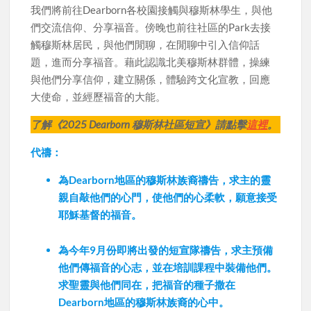
我們將前往Dearborn各校園接觸與穆斯林學生，與他
們交流信仰、分享福音。傍晚也前往社區的Park去接
觸穆斯林居民，與他們閒聊，在閒聊中引入信仰話
題，進而分享福音。藉此認識北美穆斯林群體，操練
與他們分享信仰，建立關係，體驗跨文化宣教，回應
大使命，並經歷福音的大能。
了解《2025 Dearborn 穆斯林社區短宣》請點擊
這裡
。
代禱：
為Dearborn地區的穆斯林族裔禱告，求主的靈
親自敲他們的心門，使他們的心柔軟，願意接受
耶穌基督的福音。
為今年9月份即將出發的短宣隊禱告，求主預備
他們傳福音的心志，並在培訓課程中裝備他們。
求聖靈與他們同在，把福音的種子撒在
Dearborn地區的穆斯林族裔的心中。