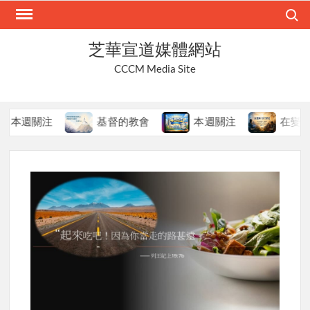
Skip
Search
to
content
芝華宣道媒體網站
CCCM Media Site
週關注
基督的教會
本週關注
在變局中持