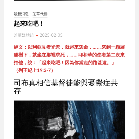
最新消息
芝華代禱
起來吃吧！
芝華媒體組
2025-02-05
經文：以利亞見者光景，就起來逃命，… … 來到一顆羅
滕樹下，就坐在那裡求死，… … 耶和華的使者第二次來
拍他，說：「起來吃吧！因為你當走的路甚遠。」
（列王紀上19:3-7）
司布真相信基督徒能與憂鬱症共
存