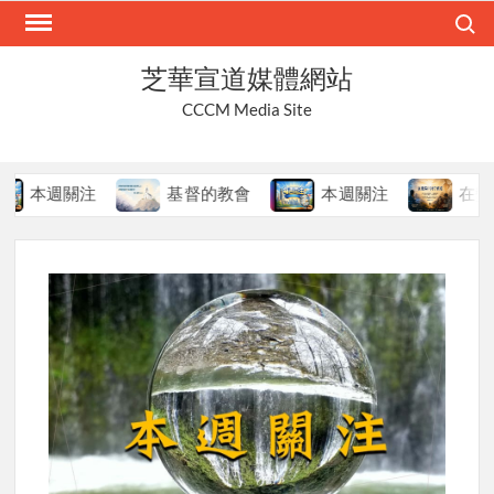
Skip
Search
to
content
芝華宣道媒體網站
CCCM Media Site
本週關注
基督的教會
本週關注
在變局中