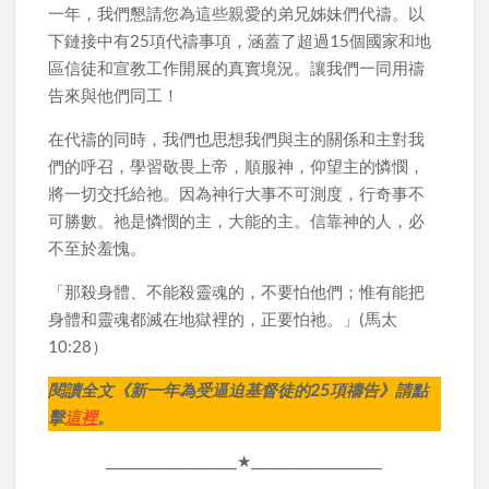
一年，我們懇請您為這些親愛的弟兄姊妹們代禱。以
下鏈接中有25項代禱事項，涵蓋了超過15個國家和地
區信徒和宣教工作開展的真實境況。讓我們一同用禱
告來與他們同工！
在代禱的同時，我們也思想我們與主的關係和主對我
們的呼召，學習敬畏上帝，順服神，仰望主的憐憫，
將一切交托給祂。因為神行大事不可測度，行奇事不
可勝數。祂是憐憫的主，大能的主。信靠神的人，必
不至於羞愧。
「那殺身體、不能殺靈魂的，不要怕他們；惟有能把
身體和靈魂都滅在地獄裡的，正要怕祂。」(馬太
10:28）
閱讀全文《新一年為受逼迫基督徒的25項禱告》請點
擊
這裡
。
____________________★____________________