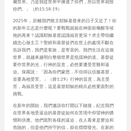
屬世界。乃是我從世界中揀選了你們，所以世界就恨
你們。」（約15:18-19）
2025年， 距離我們救主耶穌基督來的日子又近了！你
的新年立志是什麼呢？要戰戰兢兢在神面前儆醒等候
祂的再來？認識耶穌基督認識福音更深？求主帶領繼
續忠心做主工？聖經和基督徒們在世上的處境不斷在
告訴我們，我們是客旅，是寄居的。我們生活在這個
世界，就越來越明白整個世界是抵擋神的道。基督徒
要作世界的光，行神的旨意，必然要遭受苦難和逼
迫。保羅說：「因為你們蒙恩，不但得以信服基督，
並要為祂受苦。」（腓1:29）行神的旨意，為主受
苦，為福音受苦，這是基督耶穌的精兵必然要面對的
挑戰。
在新年的開始，我們邀請你打開以下鏈接，紀念我們
在世界各地受逼迫的基督徒如何在苦境中仰望神的憐
憫和供應。他們面對各樣的逼迫，在人看來是窘迫和
危險的，但是他們持守的信，卻在熠熠發光。在新的