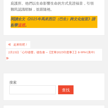
庇護所。他們以生命影響生命的方式見證福音，引領
難民認識耶穌，並跟隨祂。
閱讀全文《2025年馬來西亞（巴生）跨文化短宣》請
點擊
這裡
。
Post
起來吃吧！
navigation
2月23日「心印禱聲」禱告會 —【芝華2025印度事工】8-9PM (美中)
搜索
查找