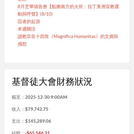
8月芝華禱告會【點燃南方的火炬：拉丁美洲宣教運
動與呼聲】(8/10)
惡者的起源
本週關注
讀教宗良十四世《Magnifica Humanitas》的文摘與
感想
基督徒大會財務狀況
截至：
2025-12-30 9:00AM
收入：
$79,742.75
支出：
$145,289.06
結餘：
-$65,546.31