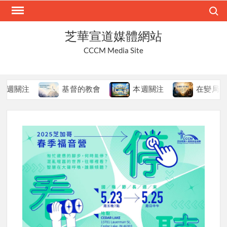
Skip
Search
to
content
芝華宣道媒體網站
CCCM Media Site
關注
基督的教會
本週關注
在變局中持守