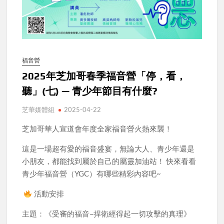
福音營
2025年芝加哥春季福音營「停，看，
聽」(七) — 青少年節目有什麼?
芝華媒體組
2025-04-22
芝加哥華人宣道會年度全家福音營火熱來襲！
這是一場超有愛的福音盛宴，無論大人、青少年還是
小朋友，都能找到屬於自己的屬靈加油站！ 快來看看
青少年福音營（YGC）有哪些精彩內容吧~
活動安排
主題：《受審的福音–捍衛經得起一切攻擊的真理》