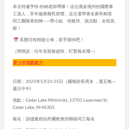
本次特邀亨特·特納老師帶隊！這位俄亥俄州的國際事
工達人，常年服務難民群體，這次還帶著全家和精英
同工團隊來助陣——帶小組、領敬拜、搞活動，全程高
能！
具體日程稍後公佈，搓手期待吧！
（悄悄說：往年名額搶超快，盯緊報名哦~）
青少年推動影片
日期：2025年5月23-25日（國殤節長周末 ，週五晚～
週日中午)
地點：Cedar Lake Ministries, 13701 Lauerman St,
Cedar Lake, IN 46303
報名：請儘量經由所屬教會的聯絡同工報名