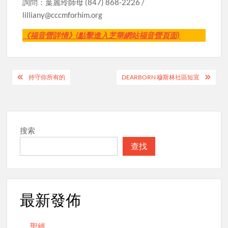
詢問：葉麗玲師母 (847) 868-2226 /
lilliany@cccmforhim.org
《福音營詳情》(點擊進入芝華網站福音營頁面)
Post
持守你所有的
DEARBORN 穆斯林社區短宣
navigation
搜索
查找
最新發佈
聖經