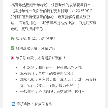
福音雖然歷經千年考驗，但新時代的攻擊花樣百出，
尤其是年輕一代面臨的挑戰更加隱蔽！在2025 YGC，
我們不僅要搞懂福音的核心，還要拆解各種質疑套
路！ 不過別擔心——我們可不是枯燥上課，而是用互動
遊戲、實戰演練帶你：
深度認識福音，信心UP！
解鎖反駁攻略，見招拆招！
除了漲知識，還有超多好玩的！
小組討論：和同齡人一起碰撞思想火花
篝火敬拜：星空下的讚美超治癒！
花式活動：八角球大戰、真人桌上足球、極限飛
盤、室內競技…… （體力腦力全開！ ）
干飯團契：邊吃邊聊，結交屬靈小夥伴~
帶領團隊：有愛又有料！