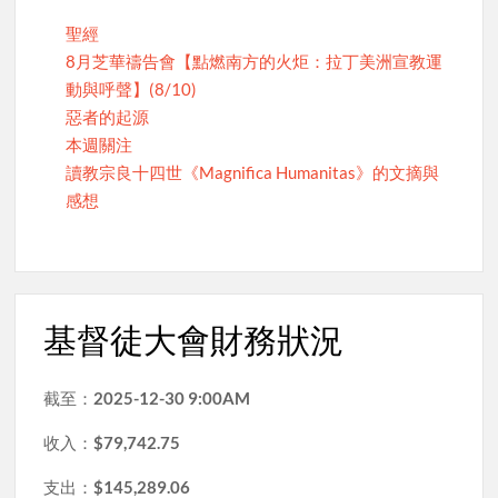
聖經
8月芝華禱告會【點燃南方的火炬：拉丁美洲宣教運
動與呼聲】(8/10)
惡者的起源
本週關注
讀教宗良十四世《Magnifica Humanitas》的文摘與
感想
基督徒大會財務狀況
截至：
2025-12-30 9:00AM
收入：
$79,742.75
支出：
$145,289.06