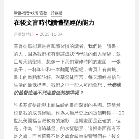
媒體/福音/牧養/宣教
跨媒體
在後文盲時代讀懂聖經的能力
芝華媒體組
2025-11-04
基督徒應能算是有閱讀習慣的讀者。我們是「讀書」
的人，因為我們擁有翻譯成我們母語的個人聖經，並
且每天讀聖經。想像一下我們靈修時間的畫面：一張
桌子，一杯咖啡和一本翻開的聖經，書頁上有書籤、
畫上的重點和註解。對基督徒而言，每天讀經是信仰
生活的最低標準。我們之中一些人可能會想，
什麼樣
的基督徒達不到這麼低的標準呢？
許多基督徒能與上面描繪的畫面深刻的共鳴。這當然
也是我的成長經驗。作為人類歷史上的這個時期——20
世紀美國福音派教會的縮影，這幅畫面是正確的。但
是，作為「追隨基督」的永恆願景，這幅畫面卻有不
足之處，而且這種不足之處會嚴重影響我們在「後文