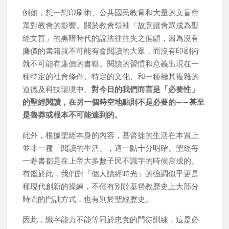
例如，想一想印刷術、公共國民教育和大量的文盲會
眾對教會的影響。關於教會領袖「故意讓會眾成為聖
經文盲」的黑暗時代的說法往往失之偏頗，因為沒有
廉價的書籍就不可能有會閱讀的大眾，而沒有印刷術
就不可能有廉價的書籍。閱讀的習慣和意義出現在一
種特定的社會條件、特定的文化、和一種極其複雜的
道德及科技環境中。
對今日的我們而言是「必要性」
的聖經閱讀，在另一個時空地點則不是必要的——甚至
是魯莽或根本不可能達到的。
此外，根據聖經本身的內容，基督徒的生活在本質上
並非一種「閱讀的生活」，這一點十分明確。聖經每
一卷書都是在上帝大多數子民不識字的時候寫成的。
有鑑於此，我們對「個人讀經時光」的強調似乎更是
種現代創新的操練，不僅有別於基督教歷史上大部分
時間的門訓方式，也有別於聖經歷史。
因此，識字能力不能等同於忠實的門徒訓練，這是必