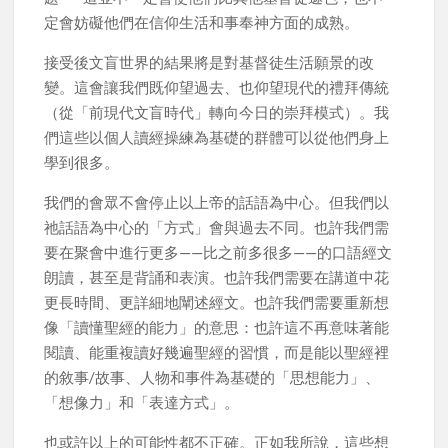
定會妨礙他們在信仰生活和事奉神方面的成熟。
接受後文盲世界的結果將是對基督徒生活願景的改
變。這會讓我們既仰望過去、也仰望現代的禮拜傳統
（從「前現代文盲時代」轉向今日的崇拜模式）。我
們這些以個人讀經操練為基礎的群體可以從他們身上
學到很多。
我們的會眾不會停止以上帝的話語為中心。但我們以
祂話語為中心的「方式」會與過去不同。也許我們需
要在聚會中進行更多——比之前多很多——的口語經文
朗讀，甚至是背誦和表演。也許我們需要在講道中花
更長時間、更詳細地闡述經文。也許我們需要重新想
像「讀懂聖經的能力」的意思：也許這不再意味著能
閱讀、能重複讀好幾遍聖經的習慣，而是能以聖經裡
的敘事/故事、人物和事件為基礎的「思想能力」、
「想像力」和「表達方式」。
也或許以上的可能性都不正確。正如我所說，這些想