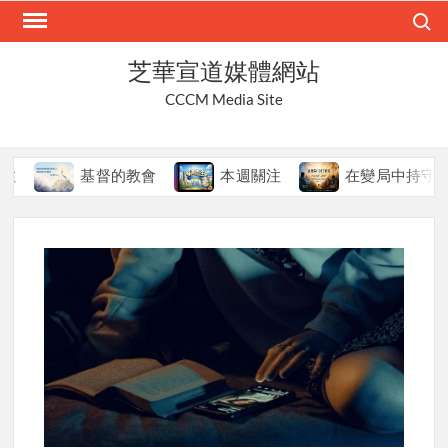
Skip
Search
to
content
芝華宣道媒體網站
CCCM Media Site
基督的教會
本週關注
在變局中持守真道