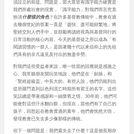
須設立的前提。問題是，當大眾皆有識字能力確實是
我們所處社會的現實，「識字能力」對我們而言究竟
扮演
什麼樣的角色
？在許多基督教傳統中，教會在過
去幾個世紀的答案一直是「盡快、盡可能頻繁地」將
聖經交到人們手中，並鼓勵將讀經視爲與基督同行的
日常活動的核心內容。今天的基督徒之所以成為「有
閱讀習慣的一群人」是因著幾十代以來信仰上的先祖
們具有的非凡遠見及付出的無盡辛勞。
對我們這些受益者來說，唯一恰當的回應就是感激之
心。我常聽朋友開玩笑地說，他們是在「劍操」和
「聖經超級盃」中長大的。有些人說，他們仍能列出
從所羅門直到以色列流亡時期所有君王的名字。這些
笑話總是帶著感謝和一絲懷舊之情。30年前，他們可
能會對這些汗水翻白眼，但現在，當他們有了自己的
孩子，回想起在教會度過的童年，他們會恍然大悟，
發現教會已失去多少像那樣的傳統。
但下ㄧ個問題是：我們還失去了什麼？這是個長期存