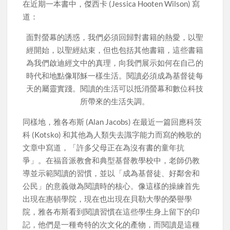
在近期一本書中，傑西卡 (Jessica Hooten Wilson) 寫
道：
面對螢幕的誘惑，我們必須回歸對書籍的熱愛，以聖
經開始，以聖經結束，但也包括其他書籍，這些書籍
為我們啟迪經文中的真理，向我們展示如何在自己的
時代和地點像耶穌一樣生活。閱讀必須成為基督徒每
天的屬靈實踐。閱讀的生活可以抵消螢幕和數位科技
所帶來的生活失調。
同樣地，雅各布斯 (Alan Jacobs) 在最近一篇回應科茨
科 (Kotsko) 和其他為人類失去識字能力而寫的輓歌的
文章中寫道，「許多父母正在為沒有書的童年抗
爭」。在福音派教會和典型基督教學校中，老師仍教
導並示範閱讀的習慣，並以「成為基督徒、好鄰舍和
公民」的意義做為閱讀時的核心。像這樣的操練首先
出現在惠頓學院，現在也出現在貝勒大學的榮譽學
院，雅各布斯看到閱讀習慣在這些學生身上留下的印
記，他們是一種奇特的次文化的產物，而閱讀是這種