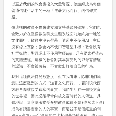
以至於我們的教會應投入大量資源，使讀經成為每個
普通信徒生活中的一種「逆著文化而行」的信仰實
踐。
像這樣的教會不僅會建立和支持基督教學校，它們也
會致力於在整個數位科技生態系統面前始終如一地逆
文化而行：敬拜中沒有螢幕；講道中不使用AI；主日
沒有線上直播；教會內不使用智慧型手機；教會沒有
社群媒體；聖經課上不使用聖經app，只有從家裡帶來
的實體聖經。這樣的教會對其本質受到的威脅有清醒
的認識，不會被蒙蔽、不會做出打臉自己的行為。
我對這種做法持開放態度。但在我看來，除非我們願
意以這麼激烈的方式「逆著文化而行」，否則現代西
方教會應該接受這樣的事實：我們生活在一個後文盲
的世界裡，因此必須學會向後文盲時代的人傳道。具
體地說，這意味著接受多數教會成員不是 (也永遠不會)
成為有讀書習慣的人的事實，而這並不是個嚴重的問
題——這並不一定會使他們比其他基督徒遜色，也不一