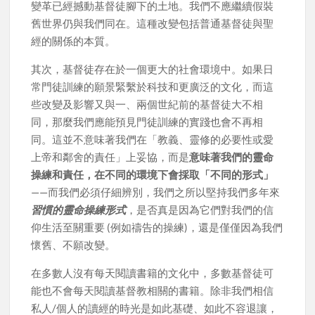
變革已經撼動基督徒腳下的土地。我們不應繼續假裝
舊世界仍與我們同在。這種改變包括普通基督徒與聖
經的關係的本質。
其次，基督徒存在於一個更大的社會環境中。如果日
常門徒訓練的願景緊繫於科技和更廣泛的文化，而這
些改變及影響又與一、兩個世紀前的基督徒大不相
同，那麼我們應能預見門徒訓練的實踐也會不再相
同。這並不意味著我們在「教義、靈修的必要性或愛
上帝和鄰舍的責任」上妥協，而是
意味著我們的靈命
操練和責任，在不同的環境下會採取「不同的形式」
——而我們必須仔細辨別，我們之所以堅持我們多年來
習慣的靈命操練形式
，是否真是因為它們對我們的信
仰生活至關重要 (例如禱告的操練)，還是僅僅因為我們
懷舊、不願改變。
在多數人沒有每天閱讀書籍的文化中，多數基督徒可
能也不會每天閱讀基督教相關的書籍。除非我們相信
私人/個人的讀經的時光是如此基礎、如此不容退讓，