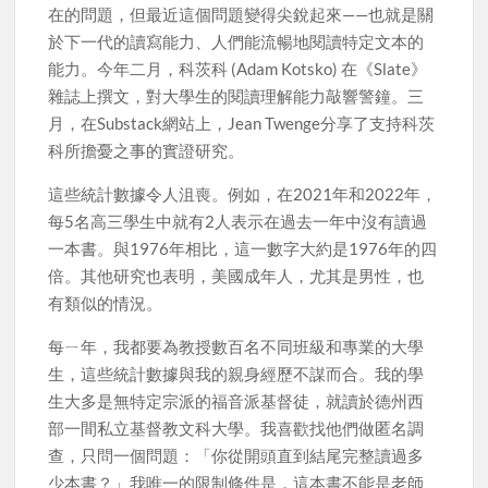
在的問題，但最近這個問題變得尖銳起來——也就是關
於下一代的讀寫能力、人們能流暢地閱讀特定文本的
能力。今年二月，科茨科 (Adam Kotsko) 在《Slate》
雜誌上撰文，對大學生的閱讀理解能力敲響警鐘。三
月，在Substack網站上，Jean Twenge分享了支持科茨
科所擔憂之事的實證研究。
這些統計數據令人沮喪。例如，在2021年和2022年，
每5名高三學生中就有2人表示在過去一年中沒有讀過
一本書。與1976年相比，這一數字大約是1976年的四
倍。其他研究也表明，美國成年人，尤其是男性，也
有類似的情況。
每ㄧ年，我都要為教授數百名不同班級和專業的大學
生，這些統計數據與我的親身經歷不謀而合。我的學
生大多是無特定宗派的福音派基督徒，就讀於德州西
部一間私立基督教文科大學。我喜歡找他們做匿名調
查，只問一個問題：「你從開頭直到結尾完整讀過多
少本書？」我唯一的限制條件是，這本書不能是老師