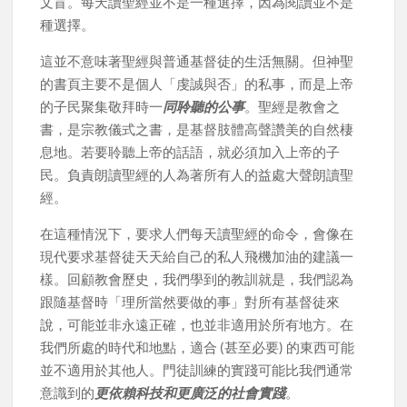
文盲。每天讀聖經並不是一種選擇，因為閱讀並不是
種選擇。
這並不意味著聖經與普通基督徒的生活無關。但神聖
的書頁主要不是個人「虔誠與否」的私事，而是上帝
的子民聚集敬拜時一
同聆聽的公事
。聖經是教會之
書，是宗教儀式之書，是基督肢體高聲讚美的自然棲
息地。若要聆聽上帝的話語，就必須加入上帝的子
民。負責朗讀聖經的人為著所有人的益處大聲朗讀聖
經。
在這種情況下，要求人們每天讀聖經的命令，會像在
現代要求基督徒天天給自己的私人飛機加油的建議一
樣。回顧教會歷史，我們學到的教訓就是，我們認為
跟隨基督時「理所當然要做的事」對所有基督徒來
說，可能並非永遠正確，也並非適用於所有地方。在
我們所處的時代和地點，適合 (甚至必要) 的東西可能
並不適用於其他人。門徒訓練的實踐可能比我們通常
意識到的
更依賴科技和更廣泛的社會實踐
。