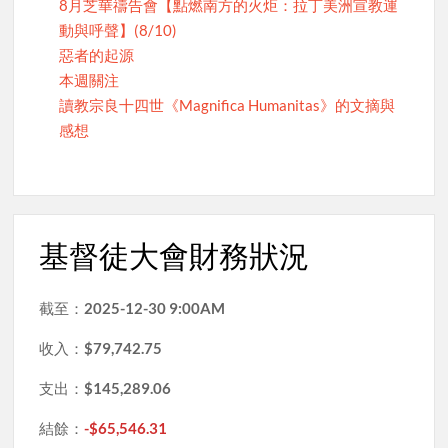
8月芝華禱告會【點燃南方的火炬：拉丁美洲宣教運
動與呼聲】(8/10)
惡者的起源
本週關注
讀教宗良十四世《Magnifica Humanitas》的文摘與
感想
基督徒大會財務狀況
截至：
2025-12-30 9:00AM
收入：
$79,742.75
支出：
$145,289.06
結餘：
-$65,546.31