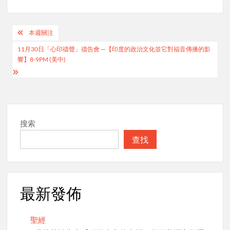
Post
本週關注
navigation
11月30日「心印禱聲」禱告會 —【印度的政治文化並它對福音傳播的影
響】8-9PM (美中)
搜索
查找
最新發佈
聖經