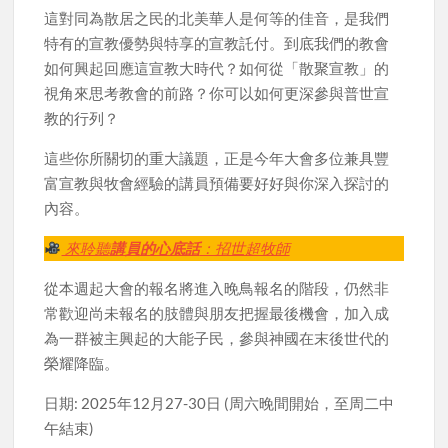
這對同為散居之民的北美華人是何等的佳音，是我們
特有的宣教優勢與特享的宣教託付。到底我們的教會
如何興起回應這宣教大時代？如何從「散聚宣教」的
視角來思考教會的前路？你可以如何更深參與普世宣
教的行列？
這些你所關切的重大議題，正是今年大會多位兼具豐
富宣教與牧會經驗的講員預備要好好與你深入探討的
內容。
來聆聽
講員的心底話
：招世超牧師
從本週起大會的報名將進入晚鳥報名的階段，仍然非
常歡迎尚未報名的肢體與朋友把握最後機會，加入成
為一群被主興起的大能子民，參與神國在末後世代的
榮耀降臨。
日期: 2025年12月27-30日 (周六晚間開始，至周二中
午結束)