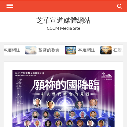
Skip
Search
to
content
芝華宣道媒體網站
CCCM Media Site
週關注
基督的教會
本週關注
在變局中持