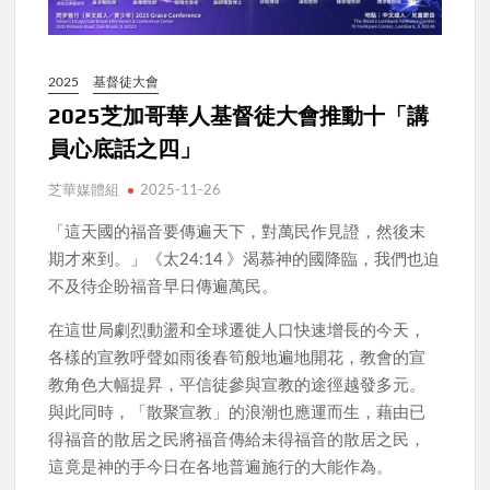
2025
基督徒大會
2025芝加哥華人基督徒大會推動十「講
員心底話之四」
芝華媒體組
2025-11-26
「這天國的福音要傳遍天下，對萬民作見證，然後末
期才來到。」《太24:14 》渴慕神的國降臨，我們也迫
不及待企盼福音早日傳遍萬民。
在這世局劇烈動盪和全球遷徙人口快速增長的今天，
各樣的宣教呼聲如雨後春筍般地遍地開花，教會的宣
教角色大幅提昇，平信徒參與宣教的途徑越發多元。
與此同時，「散聚宣教」的浪潮也應運而生，藉由已
得福音的散居之民將福音傳給未得福音的散居之民，
這竟是神的手今日在各地普遍施行的大能作為。