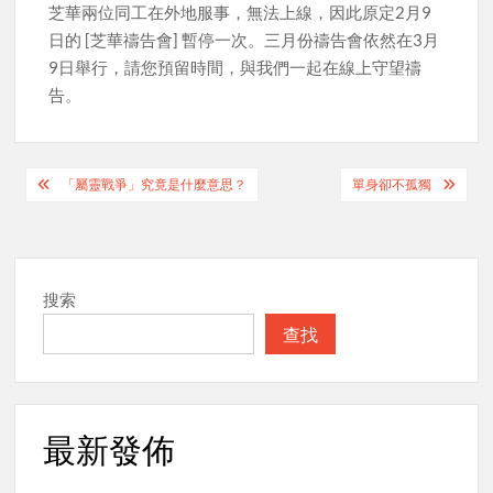
芝華兩位同工在外地服事，無法上線，因此原定2月9
日的 [芝華禱告會] 暫停一次。三月份禱告會依然在3月
9日舉行，請您預留時間，與我們一起在線上守望禱
告。
Post
「屬靈戰爭」究竟是什麼意思？
單身卻不孤獨
navigation
搜索
查找
最新發佈