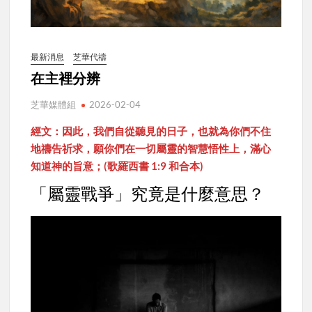
最新消息
芝華代禱
在主裡分辨
芝華媒體組
2026-02-04
經文：因此，我們自從聽見的日子，也就為你們不住
地禱告祈求，願你們在一切屬靈的智慧悟性上，滿心
知道神的旨意；(歌羅西書 1:9 和合本)
「屬靈戰爭」究竟是什麼意思？