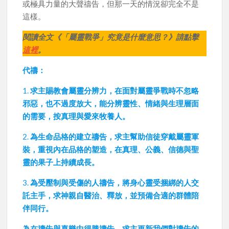
或極具力量的大聲禱告，但那一天的情況卻完全不是
這樣。
閱讀全文《「屬靈戰爭」究竟是什麼意思？》請點擊
這裡
。
代禱：
1.
求主賜教會屬靈分辨力，在面對屬靈爭戰時不忽略
邪惡，也不過度放大，能分辨靈性、情緒與生理層面
的需要，按真理與愛來牧養人。
2.
為生命品格的建立禱告，求主幫助信徒穿戴屬靈軍
裝，重視內在品格的塑造，在真理、公義、信德與聖
靈的果子上持續成長。
3.
為受壓制與受傷的人禱告，將身心靈受捆綁的人交
託主手，求神親自醫治、釋放，並預備合適的群體陪
伴同行。
為在禱告與喜樂中得勝禱告，求主更新我們對禱告的