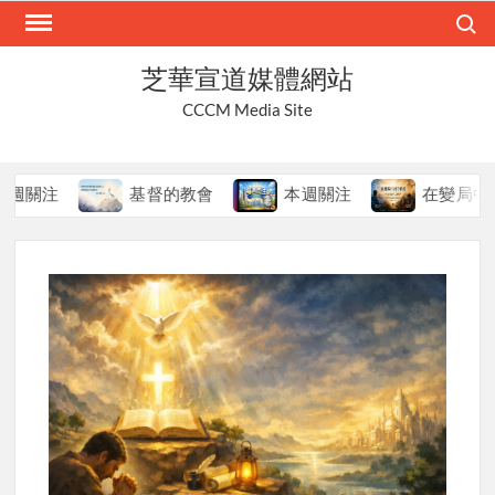
Skip
Search
to
content
芝華宣道媒體網站
CCCM Media Site
注
基督的教會
本週關注
在變局中持守真