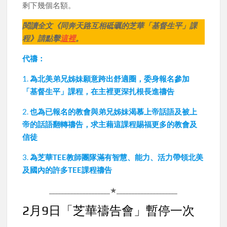
剩下幾個名額。
閱讀全文《同奔天路互相砥礪的芝華「基督生平」課
程》請點擊
這裡
。
代禱：
1.
為北美弟兄姊妹願意跨出舒適圈，委身報名參加
「基督生平」課程，在主裡更深扎根長進禱告
2.
也為已報名的教會與弟兄姊妹渴慕上帝話語及被上
帝的話語翻轉禱告，求主藉這課程賜福更多的教會及
信徒
3.
為芝華TEE教師團隊滿有智慧、能力、活力帶領北美
及國內的許多TEE課程禱告
____________________★____________________
2月9日「芝華禱告會」暫停一次