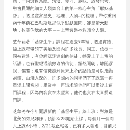
體，一同透過系統、活潑、雙向、趣味、啟發思考、
融會貫通的細查人類舞台上的第一核心主角「耶穌基
督」，透過豐富歷史、地理、人物…的梳理，帶你重回
兩千年前在巴勒斯坦那似乎默默無聞，卻是驚天動
地，攸關你我的大事 —— 上帝透過祂救贖全人類。
芝華藉著「基督生平」課程在過去9年裡，透過實體、
線上課程帶領了美加及國內許多牧長、同工、信徒一
同被建造，有曾經沉迷追劇的信徒，轉愛上了上帝的
話語；也有聖經通讀數遍的信徒，豁然開朗，離開謬
誤、偏差；還有信徒感到原來上帝的話語是可以淺顯
易懂、由淺入深的。許多國內的同學們下了課還一再
重溫上課音頻，畢業生一再請求讓他們可以重複上這
門課程，因為內容實在太豐富，他們也實在太喜愛這
門課。
芝華將在今年開設新的「基督生平」線上班：對象是
北美的弟兄姊妹，預計3/28開始上課，每個月一個周
六上課6小時，2/21截止報名，已有多人報名，目前只