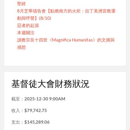
聖經
8月芝華禱告會【點燃南方的火炬：拉丁美洲宣教運
動與呼聲】(8/10)
惡者的起源
本週關注
讀教宗良十四世《Magnifica Humanitas》的文摘與
感想
基督徒大會財務狀況
截至：
2025-12-30 9:00AM
收入：
$79,742.75
支出：
$145,289.06